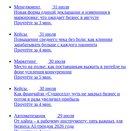
Менеджмент
31 июля
Новая форма единой декларации и изменения в
маркировке: что ожидает бизнес в августе
Прочтёте за 3 мин.
Кейсы
31 июля
Повышение среднего чека без боли: как клинике
зарабатывать больше с каждого пациента
Прочтёте за 4 мин.
Маркетинг
30 июля
Место на полке: как поставщикам выжить в ритейле на
фоне усиления конкуренции
Прочтёте за 5 мин.
Кейсы
30 июля
Как франчайзи «Сушиселл» чуть не закрыл бизнес и
потом в разы увеличил прибыль
Прочтёте за 4 мин.
Автоматизация
29 июля
От хайпа – к рабочему инструменту: пять важных для
бизнеса AI-трендов 2026 года