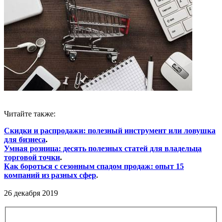
Читайте также:
Скидки и распродажи: полезный инструмент или ловушка
для бизнеса
.
Умная розница: десять полезных статей для владельца
торговой точки
.
Как бороться с сезонным спадом продаж: опыт 15
компаний из разных сфер
.
26 декабря 2019