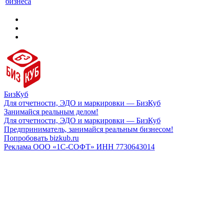
бизнеса
БизКуб
Для отчетности, ЭДО и маркировки — БизКуб
Занимайся реальным делом!
Для отчетности, ЭДО и маркировки — БизКуб
Предприниматель, занимайся реальным бизнесом!
Попробовать bizkub.ru
Реклама ООО «1С-СОФТ» ИНН 7730643014