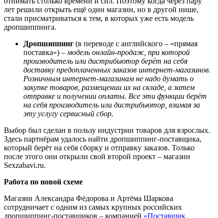
отнимать столько времени и сил. Поэтому когда через пару
лет решили открыть ещё один магазин, но в другой нише,
стали присматриваться к тем, в которых уже есть модель
дропшиппинга.
Дропшиппинг
(в переводе с английского – «прямая
поставка») –
модель онлайн-продаж, при которой
производитель или дистрибьютор берёт на себя
доставку предоплаченных заказов интернет-магазинов.
Розничным интернет-магазинам не надо думать о
закупке товаров, размещении их на складе, а затем
отправке и получении оплаты. Все эти функции берёт
на себя производитель или дистрибьютор, взимая за
эту услугу сервисный сбор.
Выбор был сделан в пользу индустрии товаров для взрослых.
Здесь партнёрам удалось найти дропшиппинг-поставщика,
который берёт на себя сборку и отправку заказов. Только
после этого они открыли свой второй проект – магазин
Sexzabavi.ru.
Работа по новой схеме
Магазин Александра Фёдорова и Артёма Шаркова
сотрудничает с одним из самых крупных российских
дропшиппинг-поставщиков – компанией
«Поставщик