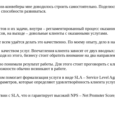
нии-конвейеры мне доводилось строить самостоятельно. Поделю
 способности развиваться.
тов и их задачи, внутри – регламентированный процесс оказания
ов, на выходе – довольные клиенты с оказанными услугами.
 всем удаётся делать это качественно. По моему опыту, дело в н
ачеством услуг. Впечатления клиента зависят от двух вводных: о
дя из этого, бизнесу стоит обратить внимание на два направлен
о понимали результат работы. Для этого стоит проговорить с кл
ложности обычно возникают в работе.
 помогает формализация услуги в виде SLA – Service Level Ag
араметров, которые определяют удовлетворённость клиента услуго
вии с SLA, что и гарантирует высокий NPS – Net Promoter Score