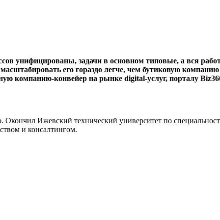
ссов унифицированы, задачи в основном типовые, а вся рабо
о масштабировать его гораздо легче, чем бутиковую компанию 
вную компанию-конвейер на рынке digital-услуг, порталу Biz
р. Окончил Ижевский технический университет по специальност
ьством и консалтингом.