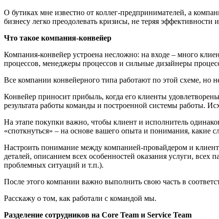
О бутиках мне известно от коллег-предпринимателей, а компа
бизнесу легко преодолевать кризисы, не теряя эффективности и
Что такое компания-конвейер
Компания-конвейер устроена несложно: на входе – много клиен
процессов, менеджеры процессов и сильные дизайнеры процесс
Все компании конвейерного типа работают по этой схеме, но не
Конвейер приносит прибыль, когда его клиенты удовлетворены к
результата работы команды и построенной системы работы. Исхо
На этапе покупки важно, чтобы клиент и исполнитель одинаков
«споткнуться» – на основе вашего опыта и понимания, какие с
Настроить понимание между компанией-провайдером и клиентом
деталей, описанием всех особенностей оказания услуги, всех п
проблемных ситуаций и т.п.).
После этого компании важно выполнить свою часть в соответст
Расскажу о том, как работали с командой мы.
Разделение сотрудников на Core Team и Service Team