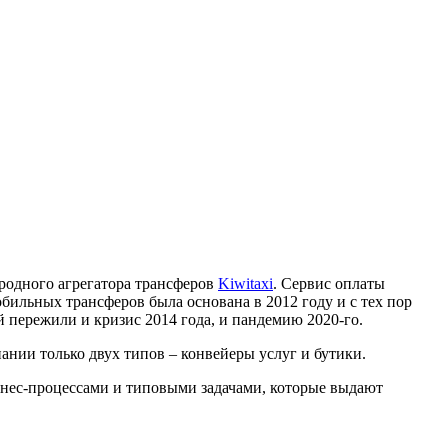
одного агрегатора трансферов
Kiwitaxi
.
С
ервис оплаты
бильных трансферов была основана в 2012 году и с тех пор
й пережили и кризис 2014 года, и пандемию 2020-го.
пании только двух типов – конвейеры услуг и бутики.
знес-процессами и типовыми задачами, которые выдают