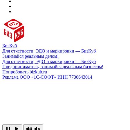
БизКуб
Для отчетности, ЭДО и маркировки — БизКуб
Занимайся реальным делом!
Для отчетности, ЭДО и маркировки — БизКуб
Предприниматель, занимайся реальным бизнесом!
Попробовать bizkub.ru
Реклама ООО «1С-СОФТ» ИНН 7730643014