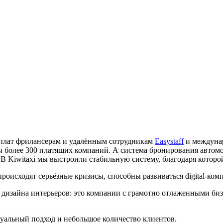
ыплат фрилансерам и удалённым сотрудникам
Easystaff
и междунар
ы более 300 платящих компаний. А система бронирования автомо
.
В Kiwitaxi мы выстроили стабильную систему, благодаря которо
происходят серьёзные кризисы, способны развиваться digital-ком
ы дизайна интерьеров: это компании с грамотно отлаженными би
дуальный подход и небольшое количество клиентов.