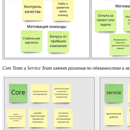
Core
T
eam и
S
ervice
T
eam имеют различия по обязанностям и мо