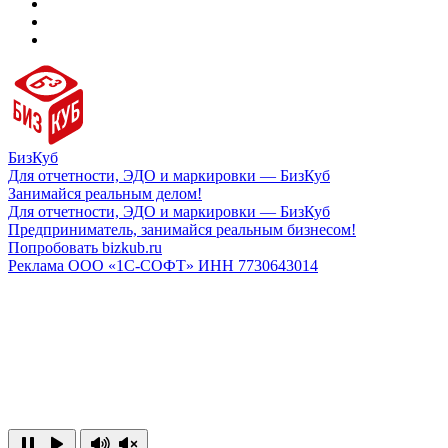
БизКуб
Для отчетности, ЭДО и маркировки — БизКуб
Занимайся реальным делом!
Для отчетности, ЭДО и маркировки — БизКуб
Предприниматель, занимайся реальным бизнесом!
Попробовать bizkub.ru
Реклама ООО «1С-СОФТ» ИНН 7730643014