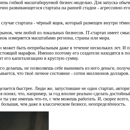
 очень гибкой масштабируемой бизнес-моделью. Для запуска обыч
ично развивающегося стартапа на ранней стадии - агрессивно ег
В случае стартапа - чёрный ящик, который размещен внутри тёмн
 рынок, чем любой из локальных бизнесов. IT-стартап имеет смы
рынок измеряется масштабами региона, страны или мира.
он может быть неприбыльным даже в течение нескольких лет. И 
настоящий марафон. Именно поэтому его создатели находятся в 
ит его капитализацию в круглую сумму.
 его делаешь, не позволяешь себе вынимать из него деньги, полу
зывается, что твоё личное состояние - сотни миллионов долларо
лается быстрее. Люди же, запустившие не один стартап, авторит
 я понял, что, например, за год вполне реально сделать достойн
 и ты уже имеешь что-то, с чем можешь работать. И, скорее всег
но большая, чем даже в классическом бизнесе, неопределённость.