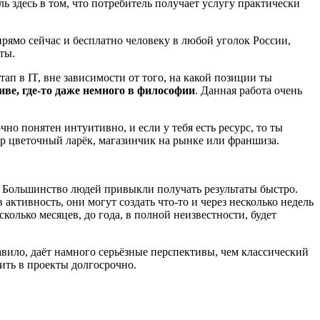
ль здесь в том, что потребитель получает услугу практически
прямо сейчас и бесплатно человеку в любой уголок России,
кты.
ап в IT, вне зависимости от того, на какой позиции ты
иве, где-то даже немного в философии
. Данная работа очень
но понятен интуитивно, и если у тебя есть ресурс, то ты
ер цветочный ларёк, магазинчик на рынке или франшиза.
. Большинство людей привыкли получать результаты быстро.
активность, они могут создать что-то и через несколько недель
колько месяцев, до года, в полной неизвестности, будет
авило, даёт намного серьёзные перспективы, чем классический
одить в проекты долгосрочно.