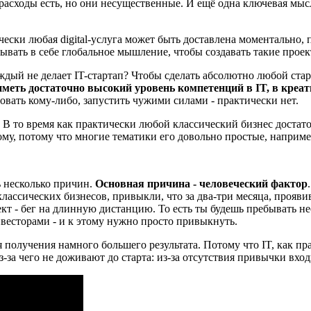
е расходы есть, но они несущественные. И ещё одна ключевая мыс
чески любая digital-услуга может быть доставлена моментально, 
тывать в себе глобальное мышление, чтобы создавать такие прое
дый не делает IT-стартап? Чтобы сделать абсолютно любой старт
иметь достаточно высокий уровень компетенций в IT, в креат
овать кому-либо, запустить чужими силами - практически нет.
 В то время как практически любой классический бизнес достаточ
рому, потому что многие тематики его довольно простые, наприм
ь несколько причин.
Основная причина - человеческий фактор
ассических бизнесов, привыкли, что за два-три месяца, проявив 
кт - бег на длинную дистанцию. То есть ты будешь пребывать нес
инвесторами - и к этому нужно просто привыкнуть.
получения намного большего результата. Потому что IT, как пр
из-за чего не доживают до старта: из-за отсутствия привычки вх