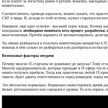
ivi.ru платит за логистику ровно 0 рублей. Конечно, накладны
моментально.
Соответственно, проводя параллель, можно сказать, что практи
СНГ и мира. И, исходя из этой истины, нужно стараться воспи
Наверное, ещё одно отличие - высокий порог входа. Почему каж
находишься,
необходимо понимать весь процесс разработки, 
многоплановая. Причём варианта её автоматизировать, делегир
Ты обязан разбираться и получать компетенцию конкретно в IT.
можешь в нём сильно не разбираться или разобраться по-быст
Возможные факторы неудачи
Почему многие IT-стартапы не доживают до запуска? Тому ест
Многие предприниматели, которые приходят в IT-сферу после кл
начать получать прибыль. Тогда как практически любой IT-прое
тяжело, будет давить ответственность перед командой, перед 
Это абсолютно нормально. Нормально инвестировать время для 
бизнес регионального или городского уровня. То есть первое, 