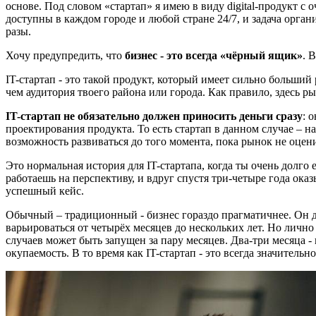
основе. Под словом «стартап» я имею в виду digital-продукт с
доступны в каждом городе и любой стране 24/7, и задача орган
разы.
Хочу предупредить, что
бизнес - это всегда «чёрный ящик»
. 
IT-стартап - это такой продукт, который имеет сильно больший
чем аудитория твоего района или города. Как правило, здесь 
IT-стартап не обязательно должен приносить деньги сразу
: 
проектирования продукта. То есть стартап в данном случае – 
возможность развиваться до того момента, пока рынок не оцен
Это нормальная история для IT-стартапа, когда ты очень долго
работаешь на перспективу, и вдруг спустя три-четыре года ока
успешный кейс.
Обычный – традиционный - бизнес гораздо прагматичнее. Он де
варьироваться от четырёх месяцев до нескольких лет. Но лично
случаев может быть запущен за пару месяцев. Два-три месяца -
окупаемость. В то время как IT-стартап - это всегда значитель