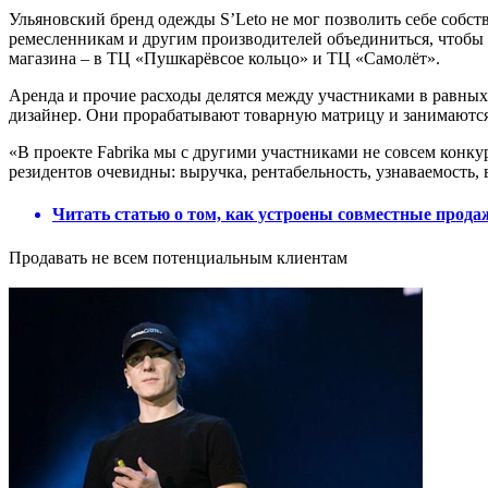
Ульяновский бренд одежды S’Leto не мог позволить себе собст
ремесленникам и другим производителей объединиться, чтобы о
магазина – в ТЦ «Пушкарёвсое кольцо» и ТЦ «Самолёт».
Аренда и прочие расходы делятся между участниками в равных 
дизайнер. Они прорабатывают товарную матрицу и занимаютс
«В проекте Fabrika мы с другими участниками не совсем конкур
резидентов очевидны: выручка, рентабельность, узнаваемость,
Читать статью о том, как устроены совместные прода
Продавать не всем потенциальным клиентам