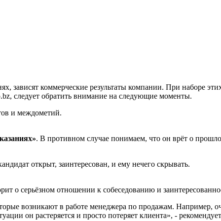
ях, зависят коммерческие результаты компании. При наборе эт
o.bz, следует обратить внимание на следующие моменты.
итов и междометий.
оказаниях»
. В противном случае понимаем, что он врёт о прошл
 кандидат открыт, заинтересован, и ему нечего скрывать.
рит о серьёзном отношении к собеседованию и заинтересованно
оторые возникают в работе менеджера по продажам. Например, оч
итуации он растеряется и просто потеряет клиента», - рекоменду