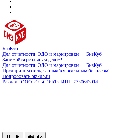
БизКуб
Для отчетности, ЭДО и маркировки — БизКуб
Занимайся реальным делом!
Для отчетности, ЭДО и маркировки — БизКуб
Предприниматель, занимайся реальным бизнесом!
Попробовать bizkub.ru
Реклама ООО «1С-СОФТ» ИНН 7730643014