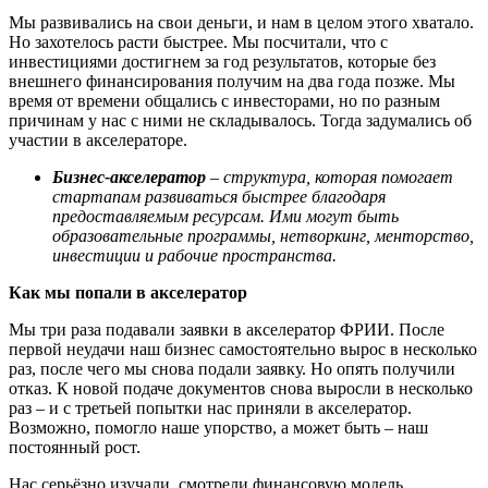
Мы развивались на свои деньги, и нам в целом этого хватало.
Но захотелось расти быстрее. Мы посчитали, что с
инвестициями достигнем за год результатов, которые без
внешнего финансирования получим на два года позже. Мы
время от времени общались с инвесторами, но по разным
причинам у нас с ними не складывалось. Тогда задумались об
участии в акселераторе.
Бизнес-акселератор
–
структура
, которая помогает
стартапам развиваться быстрее благодаря
предоставляемым ресурсам. Ими могут быть
образовательные программы, нетворкинг, менторство,
инвестиции и рабочие пространства.
Как мы попали в акселератор
Мы три раза подавали заявки в акселератор ФРИИ. После
первой неудачи наш бизнес самостоятельно вырос в несколько
раз, после чего мы снова подали заявку. Но опять получили
отказ. К новой подаче документов снова выросли в несколько
раз – и с третьей попытки нас приняли в акселератор.
Возможно, помогло наше упорство, а может быть – наш
постоянный рост.
Нас серьёзно изучали, смотрели финансовую модель,