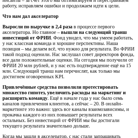
инсайты – за счёт этого мы оптимизируем и перестраиваем
работу, исправляем ошибки и продолжаем идти к цели.
Что нам дал акселератор
Выросли по выручке в 2,4 раза
в процессе первого
акселератора. Но главное –
вышли на следующий транш
инвестиций от ФРИИ
. Фонд увидел, что мы умеем работать,
у нас классная команда и хорошие перспективы. Наша
позиция – мы делаем всё, что нужно для результата. Во ФРИИ
такой подход оценили. Нас заслушал совет директоров фонда,
все дали положительные оценки. На сегодня мы получили от
ФРИИ 20 млн рублей, и у нас есть подтверждение ещё на 15
млн. Следующий транш нам перечислят, как только мы
достигнем оговоренных KPI.
Привлечённые средства позволили протестировать
множество гипотез, увеличить расходы на маркетинг и
расширить команду
. Ещё в начале года у нас было семь
каналов привлечения клиентов, а сейчас – 20. В онлайн-
маркетинге это важно: здесь все каналы взаимозависимы, и
прокачка каждого из них повышает результаты всех
остальных. Без инвестиций от ФРИИ мы бы достигали
текущего результата значительно дольше.
Когда мы зашли в акселератор, с нас стали запрашивать