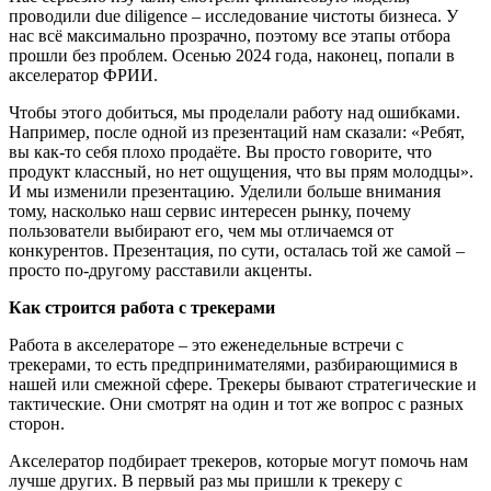
проводили due diligence – исследование чистоты бизнеса. У
нас всё максимально прозрачно, поэтому все этапы отбора
прошли без проблем. Осенью 2024 года, наконец, попали в
акселератор ФРИИ.
Чтобы этого добиться, мы проделали работу над ошибками.
Например, после одной из презентаций нам сказали: «Ребят,
вы как-то себя плохо продаёте. Вы просто говорите, что
продукт классный, но нет ощущения, что вы прям молодцы».
И мы изменили презентацию. Уделили больше внимания
тому, насколько наш сервис интересен рынку, почему
пользователи выбирают его, чем мы отличаемся от
конкурентов. Презентация, по сути, осталась той же самой –
просто по-другому расставили акценты.
Как строится работа с трекерами
Работа в акселераторе – это еженедельные встречи с
трекерами, то есть предпринимателями, разбирающимися в
нашей или смежной сфере. Трекеры бывают стратегические и
тактические. Они смотрят на один и тот же вопрос с разных
сторон.
Акселератор подбирает трекеров, которые могут помочь нам
лучше других. В первый раз мы пришли к трекеру с