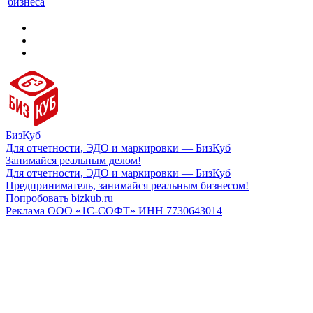
бизнеса
БизКуб
Для отчетности, ЭДО и маркировки — БизКуб
Занимайся реальным делом!
Для отчетности, ЭДО и маркировки — БизКуб
Предприниматель, занимайся реальным бизнесом!
Попробовать bizkub.ru
Реклама ООО «1С-СОФТ» ИНН 7730643014