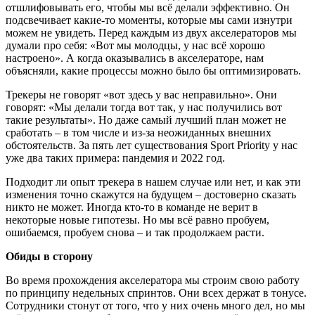
отшлифовывать его, чтобы мы всё делали эффективно. Он
подсвечивает какие-то моменты, которые мы сами изнутри
можем не увидеть. Перед каждым из двух акселераторов мы
думали про себя: «Вот мы молодцы, у нас всё хорошо
настроено». А когда оказывались в акселераторе, нам
объясняли, какие процессы можно было бы оптимизировать.
Трекеры не говорят «вот здесь у вас неправильно». Они
говорят: «Мы делали тогда вот так, у нас получились вот
такие результаты». Но даже самый лучший план может не
сработать – в том числе и из-за неожиданных внешних
обстоятельств. За пять лет существования Sport Priority у нас
уже два таких примера: пандемия и 2022 год.
Подходит ли опыт трекера в нашем случае или нет, и как эти
изменения точно скажутся на будущем – достоверно сказать
никто не может. Иногда кто-то в команде не верит в
некоторые новые гипотезы. Но мы всё равно пробуем,
ошибаемся, пробуем снова – и так продолжаем расти.
Обиды в сторону
Во время прохождения акселератора мы строим свою работу
по принципу недельных спринтов. Они всех держат в тонусе.
Сотрудники стонут от того, что у них очень много дел, но мы