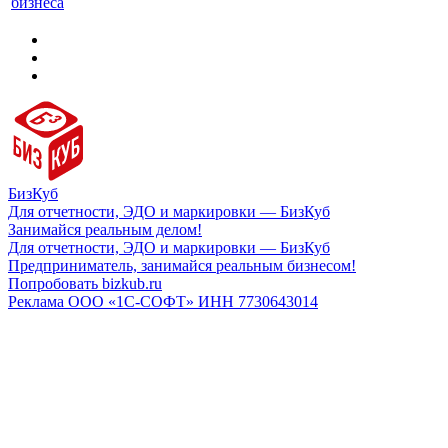
бизнеса
БизКуб
Для отчетности, ЭДО и маркировки — БизКуб
Занимайся реальным делом!
Для отчетности, ЭДО и маркировки — БизКуб
Предприниматель, занимайся реальным бизнесом!
Попробовать bizkub.ru
Реклама ООО «1С-СОФТ» ИНН 7730643014