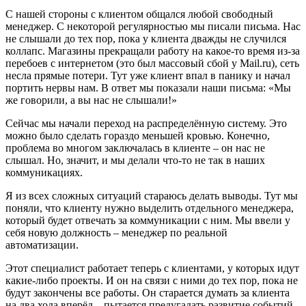
С нашей стороны с клиентом общался любой свободный
менеджер. С некоторой регулярностью мы писали письма. Нас
не слышали до тех пор, пока у клиента дважды не случился
коллапс. Магазины прекращали работу на какое-то время из-за
перебоев с интернетом (это был массовый сбой у Mail.ru), сеть
несла прямые потери. Тут уже клиент впал в панику и начал
портить нервы нам. В ответ мы показали наши письма: «Мы
же говорили, а вы нас не слышали!»
Сейчас мы начали переход на распределённую систему. Это
можно было сделать гораздо меньшей кровью. Конечно,
проблема во многом заключалась в клиенте – он нас не
слышал. Но, значит, и мы делали что-то не так в наших
коммуникациях.
Я из всех сложных ситуаций стараюсь делать выводы. Тут мы
поняли, что клиенту нужно выделить отдельного менеджера,
который будет отвечать за коммуникации с ним. Мы ввели у
себя новую должность – менеджер по реальной
автоматизации.
Этот специалист работает теперь с клиентами, у которых идут
какие-либо проекты. И он на связи с ними до тех пор, пока не
будут закончены все работы. Он старается думать за клиента
на два хода вперёд – пытается предугадать развитие событий