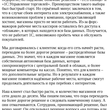
«1С:Управление торговлей». Преимуществом такого выбора
был быстрый старт. Но серьёзный минус заключался в том,
что в случае сбоев интернета или электроснабжения, а также
возникновения проблем у компании, предоставляющей
хостинг, магазины просто не могли работать. Из-за форс-
мажоров рабочие места кассиров оставались без доступа к
«облакам», в которых находится вся база данных. Получается,
что не работает 1С, невозможно пробить чеки и обслужить
покупателей.
Мы договаривались с клиентом: когда его сеть начнёт расти,
переходим на более дорогое решение – распределённые базы
данных. Это значит, что в каждом магазине появляется
собственная автономная база данных, которая
синхронизируется с центральной базой в облаках, и более
мощные компьютеры на кассах. Понятно, что для клиента –
это дополнительные затраты. Но в результате в каждом
магазине появятся надёжные рабочие места, которые смогут
продолжать деятельность и при перебоях с интернетом.
Наш клиент стал быстро расти, и количество магазинов его
сети дошло до десяти. Мы пишем письма, что пора переходить
на более дорогое решение и следовать намеченному плану. А
они отмалчиваются. Сотрудник, принимающий решение, был
вечно занят. Он откладывал решение вопроса «на потом» или