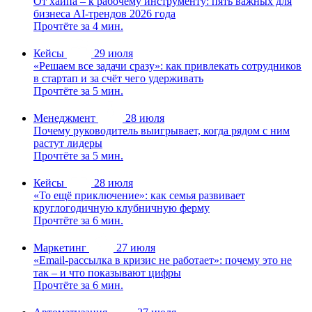
От хайпа – к рабочему инструменту: пять важных для
бизнеса AI-трендов 2026 года
Прочтёте за 4 мин.
Кейсы
29 июля
«Решаем все задачи сразу»: как привлекать сотрудников
в стартап и за счёт чего удерживать
Прочтёте за 5 мин.
Менеджмент
28 июля
Почему руководитель выигрывает, когда рядом с ним
растут лидеры
Прочтёте за 5 мин.
Кейсы
28 июля
«То ещё приключение»: как семья развивает
круглогодичную клубничную ферму
Прочтёте за 6 мин.
Маркетинг
27 июля
«Email-рассылка в кризис не работает»: почему это не
так – и что показывают цифры
Прочтёте за 6 мин.