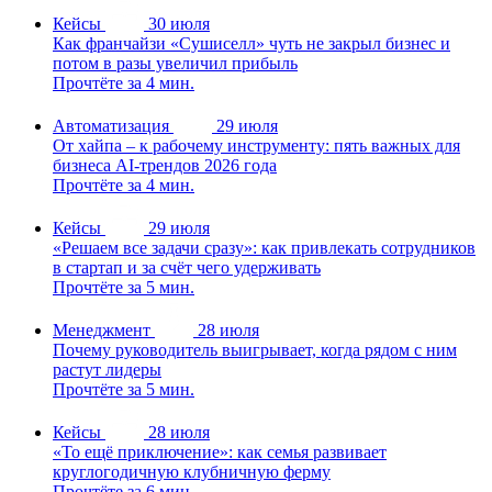
Кейсы
30 июля
Как франчайзи «Сушиселл» чуть не закрыл бизнес и
потом в разы увеличил прибыль
Прочтёте за 4 мин.
Автоматизация
29 июля
От хайпа – к рабочему инструменту: пять важных для
бизнеса AI-трендов 2026 года
Прочтёте за 4 мин.
Кейсы
29 июля
«Решаем все задачи сразу»: как привлекать сотрудников
в стартап и за счёт чего удерживать
Прочтёте за 5 мин.
Менеджмент
28 июля
Почему руководитель выигрывает, когда рядом с ним
растут лидеры
Прочтёте за 5 мин.
Кейсы
28 июля
«То ещё приключение»: как семья развивает
круглогодичную клубничную ферму
Прочтёте за 6 мин.