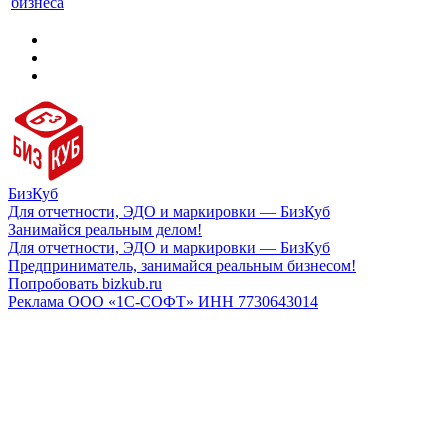
бизнеса
БизКуб
Для отчетности, ЭДО и маркировки — БизКуб
Занимайся реальным делом!
Для отчетности, ЭДО и маркировки — БизКуб
Предприниматель, занимайся реальным бизнесом!
Попробовать bizkub.ru
Реклама ООО «1С-СОФТ» ИНН 7730643014