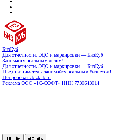
БизКуб
Для отчетности, ЭДО и маркировки — БизКуб
Занимайся реальным делом!
Для отчетности, ЭДО и маркировки — БизКуб
Предприниматель, занимайся реальным бизнесом!
Попробовать bizkub.ru
Реклама ООО «1С-СОФТ» ИНН 7730643014