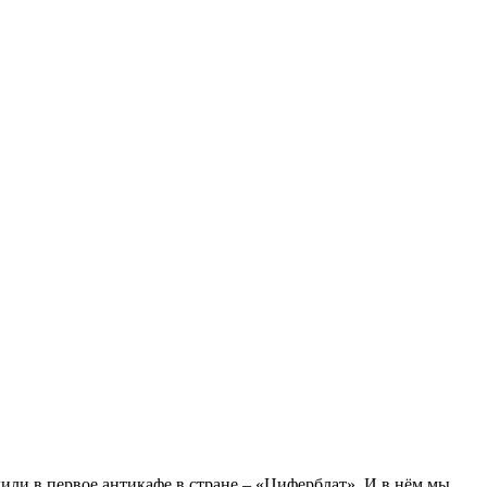
дили в первое антикафе в стране – «Циферблат». И в нём мы