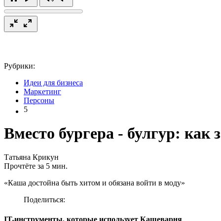
Рубрики:
Идеи для бизнеса
Маркетинг
Персоны
5
Вместо бургера - булгур: как
Татьяна Крикун
Прочтёте за 5 мин.
«Каша достойна быть хитом и обязана войти в моду»
Поделиться:
IT-инструменты, которые использует Кашеварня