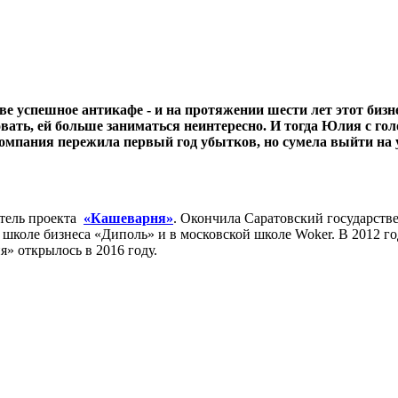
е успешное антикафе - и на протяжении шести лет этот биз
вать, ей больше заниматься неинтересно. И тогда Юлия с го
 компания пережила первый год убытков, но сумела выйти н
атель проекта
«Кашеварня»
. Окончила Саратовский государст
школе бизнеса «Диполь» и в московской школе Woker. В 2012 г
» открылось в 2016 году.