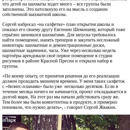
что детей на шахматы ходит много – все группы были
заполнены. Это натолкнуло его на мысль о создании
собственной шахматной школы.
Сергей набросал «на салфетке» план открытия школы и
показал его своему другу Евгению Шемонаеву, который тоже
серьёзно занимался шахматами. Для запуска требовалось
найти помещение, нанять тренеров и закупить несложный
инвентарь: шахматные и демонстрационные доски,
шахматные задачники, часы. Уже через несколько недель
партнёры арендовали своё первое помещение в студии
рисунков в районе Красной Пресни и открыли набор в
группы.
«По моему опыту, от принятия решения до его реализации
должен проходить минимум времени. У меня таких салфеток
с «бизнес-планами» было уже несколько десятков. Если в
течение месяца ничего не начинается, проект откладывается в
долгий ящик. На этот раз мы начали действовать сразу же.
Тем более мы были компетентны в продукте, и примерно
понимали, что нужно делать», - говорит Сергей Жвакин.