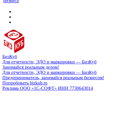
бизнеса
БизКуб
Для отчетности, ЭДО и маркировки — БизКуб
Занимайся реальным делом!
Для отчетности, ЭДО и маркировки — БизКуб
Предприниматель, занимайся реальным бизнесом!
Попробовать bizkub.ru
Реклама ООО «1С-СОФТ» ИНН 7730643014