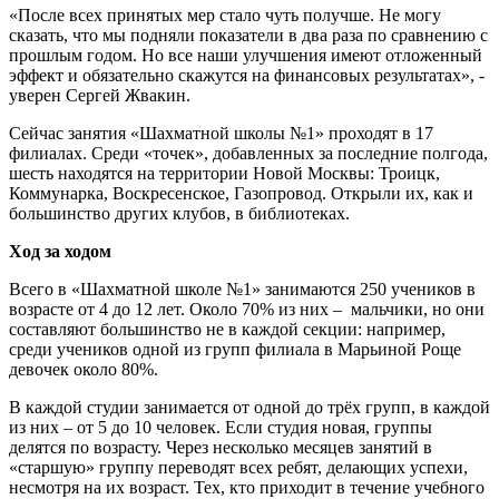
«После всех принятых мер стало чуть получше. Не могу
сказать, что мы подняли показатели в два раза по сравнению с
прошлым годом. Но все наши улучшения имеют отложенный
эффект и обязательно скажутся на финансовых результатах», -
уверен Сергей Жвакин.
Сейчас занятия «Шахматной школы №1» проходят в 17
филиалах. Среди «точек», добавленных за последние полгода,
шесть находятся на территории Новой Москвы: Троицк,
Коммунарка, Воскресенское, Газопровод. Открыли их, как и
большинство других клубов, в библиотеках.
Ход за ходом
Всего в «Шахматной школе №1» занимаются 250 учеников в
возрасте от 4 до 12 лет. Около 70% из них – мальчики, но они
составляют большинство не в каждой секции: например,
среди учеников одной из групп филиала в Марьиной Роще
девочек около 80%.
В каждой студии занимается от одной до трёх групп, в каждой
из них – от 5 до 10 человек. Если студия новая, группы
делятся по возрасту. Через несколько месяцев занятий в
«старшую» группу переводят всех ребят, делающих успехи,
несмотря на их возраст. Тех, кто приходит в течение учебного