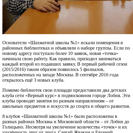
Основатели «Шахматной школы №1» искали помещения в
районных библиотеках и объявляли о наборе группы. Если по
новому адресу поступало более 10 заявок, новая «точка»
начинала свою работу. Как правило, приходил заниматься
каждый второй из подавших заявку. В первый рабочий сезон
(2015/2016) таким образом появилось 5 филиалов,
расположенных на западе Москвы. В сентябре 2016 года
открылось ещё 3 новых клуба.
Помимо библиотек свои площади предоставили два детских
клуба сети «Верный курс» в подмосковном городе Лобня. Эти
клубы проводят занятия по разным направлениям – от
школьных предметов и искусств до спорта и общего развития.
8 клубов «Шахматной школы №1» были расположены в
разных районах Москвы и Московской области – от Лобни до
Голицыно. Несмотря на увеличение количества «точек» и их
удалённость друг от друга, Сергей Жвакин и Евгений