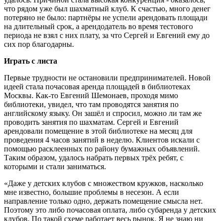
что рядом уже был шахматный клуб. К счастью, много денег
потеряно не было: партнёры не успели арендовать площади
на длительный срок, а арендодатель во время тестового
периода не взял с них плату, за что Сергей и Евгений ему до
сих пор благодарны.
Играть с листа
Первые трудности не остановили предпринимателей. Новой
идеей стала почасовая аренда площадей в библиотеках
Москвы. Как-то Евгений Шемонаев, проходя мимо
библиотеки, увидел, что там проводятся занятия по
английскому языку. Он зашёл и спросил, можно ли там же
проводить занятия по шахматам. Сергей и Евгений
арендовали помещение в этой библиотеке на месяц для
проведения 4 часов занятий в неделю. Клиентов искали с
помощью расклеенных по району бумажных объявлений.
Таким образом, удалось набрать первых трёх ребят, с
которыми и стали заниматься.
«Даже у детских клубов с множеством кружков, насколько
мне известно, большие проблемы в несезон. А если
направление только одно, держать помещение смысла нет.
Поэтому это либо почасовая оплата, либо субаренда у детских
клубов. По такой схеме работает весь рынок. Я не знаю ни