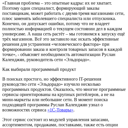
«Главная проблема – это опытные кадры: их не хватает.
Поэтому один специалист, формирующий заказы
поставщикам, может работать с двумя-тремя магазинами сети,
плюс заменять заболевшего специалиста или отпускника.
Конечно, он допускает ошибки, потому что не владеет
полностью информацией о текущем состоянии дел в каждом
универсаме. А наша сеть растёт – мы готовимся к запуску ещё
трёх магазинов. Всё это заставило нас искать эффективные
решения для устранения «человеческого фактора» при
формировании заказа и контроля товарных запасов в каждой
точке», - объясняет необходимость автоматизации Руслан
Календжян, руководитель сети «Эльдорадо».
Как выбирали программный продукт
В поисках простого, но эффективного IT-решения
руководство сети «Эльдорадо» изучило несколько
программных продуктов. Оказалось, что многие программные
сервисы ориентированы на крупных ритейлеров, а не на
мини-маркеты или небольшие сети. В момент поиска
подходящей программы Руслан Календжян узнал о
возможностях сервиса
«1С-Товары»
.
Этот сервис состоит из модулей управления запасами,
ассортиментом, продажами, поставками, также есть опции