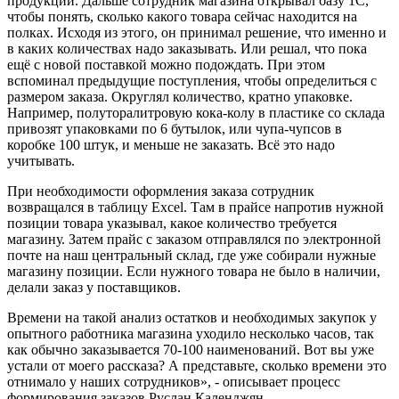
продукции. Дальше сотрудник магазина открывал базу 1С,
чтобы понять, сколько какого товара сейчас находится на
полках. Исходя из этого, он принимал решение, что именно и
в каких количествах надо заказывать. Или решал, что пока
ещё с новой поставкой можно подождать. При этом
вспоминал предыдущие поступления, чтобы определиться с
размером заказа. Округлял количество, кратно упаковке.
Например, полуторалитровую кока-колу в пластике со склада
привозят упаковками по 6 бутылок, или чупа-чупсов в
коробке 100 штук, и меньше не заказать. Всё это надо
учитывать.
При необходимости оформления заказа сотрудник
возвращался в таблицу Excel. Там в прайсе напротив нужной
позиции товара указывал, какое количество требуется
магазину. Затем прайс с заказом отправлялся по электронной
почте на наш центральный склад, где уже собирали нужные
магазину позиции. Если нужного товара не было в наличии,
делали заказ у поставщиков.
Времени на такой анализ остатков и необходимых закупок у
опытного работника магазина уходило несколько часов, так
как обычно заказывается 70-100 наименований. Вот вы уже
устали от моего рассказа? А представьте, сколько времени это
отнимало у наших сотрудников», - описывает процесс
формирования заказов Руслан Календжян.