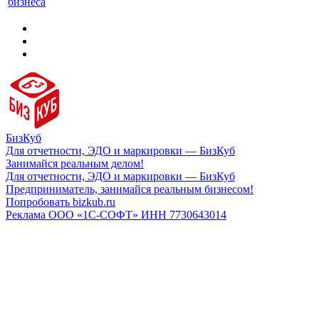
бизнеса
БизКуб
Для отчетности, ЭДО и маркировки — БизКуб
Занимайся реальным делом!
Для отчетности, ЭДО и маркировки — БизКуб
Предприниматель, занимайся реальным бизнесом!
Попробовать bizkub.ru
Реклама ООО «1С-СОФТ» ИНН 7730643014