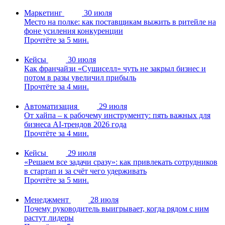
Маркетинг
30 июля
Место на полке: как поставщикам выжить в ритейле на
фоне усиления конкуренции
Прочтёте за 5 мин.
Кейсы
30 июля
Как франчайзи «Сушиселл» чуть не закрыл бизнес и
потом в разы увеличил прибыль
Прочтёте за 4 мин.
Автоматизация
29 июля
От хайпа – к рабочему инструменту: пять важных для
бизнеса AI-трендов 2026 года
Прочтёте за 4 мин.
Кейсы
29 июля
«Решаем все задачи сразу»: как привлекать сотрудников
в стартап и за счёт чего удерживать
Прочтёте за 5 мин.
Менеджмент
28 июля
Почему руководитель выигрывает, когда рядом с ним
растут лидеры