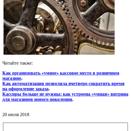
Читайте также:
Как организовать «умное» кассовое место в розничном
магазине
.
Как автоматизация позволила вчетверо сократить время
на оформление заказа
.
Кассиры больше не нужны: как устроена «умная» витрина
для магазинов нового поколения
.
20 июля 2018