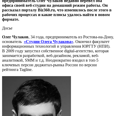
предприниматель Олег Чулаков недавно перевёл оба
офиса своей веб-студии на домашний режим работы. Он
рассказал порталу Biz360.ru, что изменилось после этого в
рабочих процессах и какие плюсы удалось найти в новом
формате.
Досье
Олег Чулаков
, 34 года, предприниматель из Ростова-на-Дону,
основатель
«Студии Олега Чулакова»
. Окончил факультет
информационных технологий и управления ЮРГТУ (НПИ).
В 2009 году запустил собственное digital-агентство, которая
занимается разработкой, веб-дизайном, рекламой, веб-
аналитикой, SMM и т.д. Неоднократно входил в топ-5
ключевых персон диджитал-рынка России по версии
рейтинга Tagline.