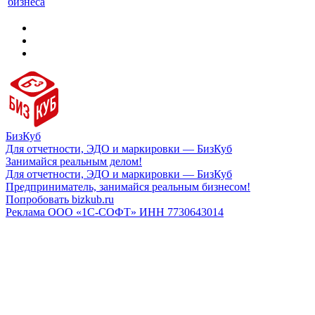
бизнеса
БизКуб
Для отчетности, ЭДО и маркировки — БизКуб
Занимайся реальным делом!
Для отчетности, ЭДО и маркировки — БизКуб
Предприниматель, занимайся реальным бизнесом!
Попробовать bizkub.ru
Реклама ООО «1С-СОФТ» ИНН 7730643014