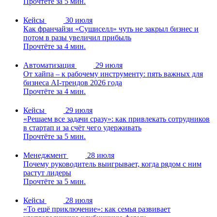
Прочтёте за 5 мин.
Кейсы
30 июля
Как франчайзи «Сушиселл» чуть не закрыл бизнес и
потом в разы увеличил прибыль
Прочтёте за 4 мин.
Автоматизация
29 июля
От хайпа – к рабочему инструменту: пять важных для
бизнеса AI-трендов 2026 года
Прочтёте за 4 мин.
Кейсы
29 июля
«Решаем все задачи сразу»: как привлекать сотрудников
в стартап и за счёт чего удерживать
Прочтёте за 5 мин.
Менеджмент
28 июля
Почему руководитель выигрывает, когда рядом с ним
растут лидеры
Прочтёте за 5 мин.
Кейсы
28 июля
«То ещё приключение»: как семья развивает