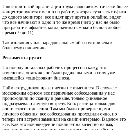
Плюс при такой организации труда люди автоматически более
концентрируются именно на работе, которая сузилась с офиса
до одного монитора: все видят друг друга в онлайне, видят,
что все начинают в одно и то же время (чего у нас не было
при работе в офлайне, когда начинать можно было в любое
время с 9 до 11).
Так изоляция у нас парадоксальным образом привела к
большему сплочению.
Регламенты рулят
По поводу остальных рабочих процессов скажу, что
изменения, опять же, не были радикальными в силу уже
имевшейся «оцифровки» бизнеса.
Найм сотрудников практически не изменился. В случае с
московским офисом все первичные собеседования у нас
происходили по скайпу и раньше, только финальное
подразумевало личную встречу. Есть разница только для
ростовского отделения. Там мы были приверженцами
личного общения: все собеседования проходили очно, но
теперь эти встречи заменили на скайп-интервью. В целом это
всё. Как это нововведение повлияет на качество найма,
покажет время, потому что ранее такого опыта не было.