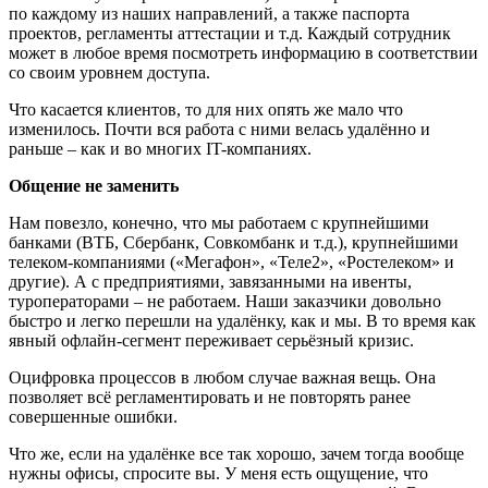
по каждому из наших направлений, а также паспорта
проектов, регламенты аттестации и т.д. Каждый сотрудник
может в любое время посмотреть информацию в соответствии
со своим уровнем доступа.
Что касается клиентов, то для них опять же мало что
изменилось. Почти вся работа с ними велась удалённо и
раньше – как и во многих IT-компаниях.
Общение не заменить
Нам повезло, конечно, что мы работаем с крупнейшими
банками (ВТБ, Сбербанк, Совкомбанк и т.д.), крупнейшими
телеком-компаниями («Мегафон», «Теле2», «Ростелеком» и
другие). А с предприятиями, завязанными на ивенты,
туроператорами – не работаем. Наши заказчики довольно
быстро и легко перешли на удалёнку, как и мы. В то время как
явный офлайн-сегмент переживает серьёзный кризис.
Оцифровка процессов в любом случае важная вещь. Она
позволяет всё регламентировать и не повторять ранее
совершенные ошибки.
Что же, если на удалёнке все так хорошо, зачем тогда вообще
нужны офисы, спросите вы. У меня есть ощущение, что