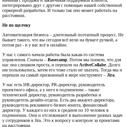
начиная с продажи и заканчивая поддержкой клиента,
интегрировано друг с другом с помощью нашей собственной
серверной разработки. И только так оно может работать на
расстоянии.
Не по щелчку
Автоматизация бизнеса – длительный поэтапный процесс. Не
бывает такого, что вы сегодня всё вели на бумаге ручкой, а
потом раз - и у вас всё в онлайне.
У нас с самого начала работы была какая-то система
управления. Сначала –
Baseсamp
. Потом мы поняли, что для
нас она слишком проста, и перешли на
ActiveCollabe
. Долго
им пользовались, затем его тоже стало не хватать. Тогда мы и
перешли на самый признанный в мире инструмент –
Jira
.
У нас есть HR-директор, PR-директор, руководитель
проектного офиса, а у него в подчинении – также
технический директор, руководитель разработки и
руководитель дизайн-отдела. Есть два аккаунт-директора,
руководитель рекламного бизнес-юнита, финансовый
директор. У каждого из них в среднем по 10 человек в
подчинении. Они и отслеживают в выполнение разных задач
у сотрудников в Jira. Это к вопросу о контроле за проектами
на расстоянии.