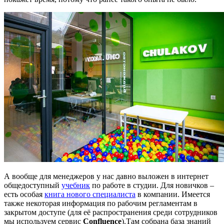
А вообще для менеджеров у нас давно выложен в интернет
общедоступный
учебник
по работе в студии. Для новичков –
есть особая
книга нового специалиста
в компании. Имеется
также некоторая информация по рабочим регламентам в
закрытом доступе (для её распространения среди сотрудников
мы используем сервис
Confluence
).Там собрана база знаний