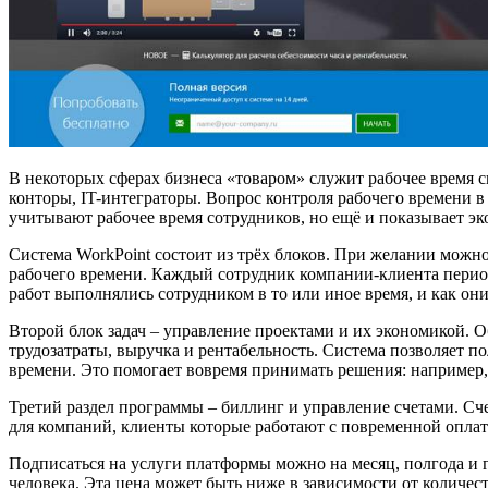
В некоторых сферах бизнеса «товаром» служит рабочее время 
конторы, IT-интеграторы. Вопрос контроля рабочего времени в
учитывают рабочее время сотрудников, но ещё и показывает э
Система WorkPoint состоит из трёх блоков. При желании можно
рабочего времени. Каждый сотрудник компании-клиента период
работ выполнялись сотрудником в то или иное время, и как он
Второй блок задач – управление проектами и их экономикой. О
трудозатраты, выручка и рентабельность. Система позволяет п
времени. Это помогает вовремя принимать решения: например,
Третий раздел программы – биллинг и управление счетами. Сч
для компаний, клиенты которые работают с повременной оплато
Подписаться на услуги платформы можно на месяц, полгода и го
человека. Эта цена может быть ниже в зависимости от количес