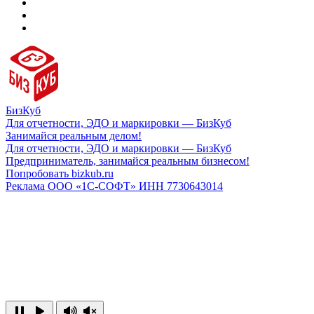
БизКуб
Для отчетности, ЭДО и маркировки — БизКуб
Занимайся реальным делом!
Для отчетности, ЭДО и маркировки — БизКуб
Предприниматель, занимайся реальным бизнесом!
Попробовать bizkub.ru
Реклама ООО «1С-СОФТ» ИНН 7730643014