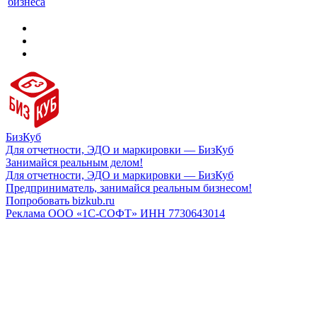
бизнеса
БизКуб
Для отчетности, ЭДО и маркировки — БизКуб
Занимайся реальным делом!
Для отчетности, ЭДО и маркировки — БизКуб
Предприниматель, занимайся реальным бизнесом!
Попробовать bizkub.ru
Реклама ООО «1С-СОФТ» ИНН 7730643014