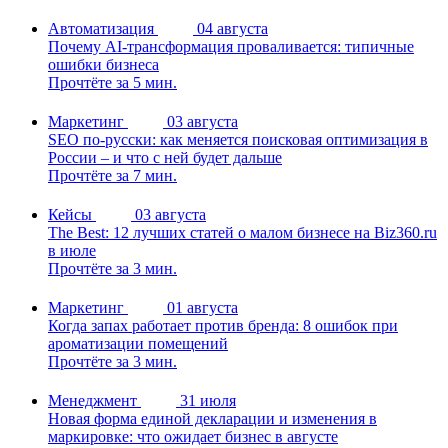
Автоматизация
04 августа
Почему AI-трансформация проваливается: типичные
ошибки бизнеса
Прочтёте за 5 мин.
Маркетинг
03 августа
SEO по-русски: как меняется поисковая оптимизация в
России – и что с ней будет дальше
Прочтёте за 7 мин.
Кейсы
03 августа
The Best: 12 лучших статей о малом бизнесе на Biz360.ru
в июле
Прочтёте за 3 мин.
Маркетинг
01 августа
Когда запах работает против бренда: 8 ошибок при
ароматизации помещений
Прочтёте за 3 мин.
Менеджмент
31 июля
Новая форма единой декларации и изменения в
маркировке: что ожидает бизнес в августе