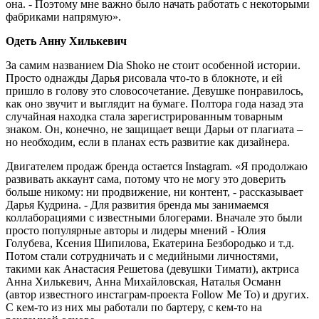
она. - Поэтому мне важно было начать работать с некоторыми
фабриками напрямую».
Одеть Анну Хилькевич
За самим названием Dia Shoko не стоит особенной истории.
Просто однажды Дарья рисовала что-то в блокноте, и ей
пришло в голову это словосочетание. Девушке понравилось,
как оно звучит и выглядит на бумаге. Полтора года назад эта
случайная находка стала зарегистрированным товарным
знаком. Он, конечно, не защищает вещи Дарьи от плагиата –
но необходим, если в планах есть развитие как дизайнера.
Двигателем продаж бренда остается Instagram. «Я продолжаю
развивать аккаунт сама, потому что не могу это доверить
больше никому: ни продвижение, ни контент, - рассказывает
Дарья Кудрина. - Для развития бренда мы занимаемся
коллаборациями с известными блогерами. Вначале это были
просто популярные авторы и лидеры мнений - Юлия
Голубева, Ксения Шипилова, Екатерина Безбородько и т.д.
Потом стали сотрудничать и с медийными личностями,
такими как Анастасия Решетова (девушки Тимати), актриса
Анна Хилькевич, Анна Михайловская, Наталья Османн
(автор известного инстаграм-проекта Follow Me To) и других.
С кем-то из них мы работали по бартеру, с кем-то на