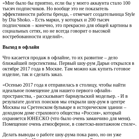
«Мне было бы приятно, если бы у моего аккаунта стало 100
тысяч подписчиков. Но вообще это не показатель
эффективности работы бренда, - отмечает создательница Style
by Dia Shoko. - Есть марки, у которых и 200 тысяч
подписчиков – конечно, это прекрасно для общей картины в
социальных сетях, но не всегда говорит о высокой
востребованности изделий».
Выход в офлайн
Что касается продаж в офлайне, то их развитие – дело
ближайшей перспективы. Первый шоу-рум Дарьи открылся в
октябре 2017 года в Москве. Там можно как купить готовое
изделие, так и сделать заказ.
«Осенью 2017 года я отправилась в столицу, чтобы найти
идеальное помещение для нашего первого офлайн-
пространства, - рассказывает барнаульский модельер. - И в
результате долгих поисков мы открыли шоу-рум в центре
Москвы на Сретенском бульваре в историческом здании –
доходном доме страхового общества «Россия», который
охраняется ЮНЕСКО (что было очень заманчиво для меня).
Помещение очень атмосферное, в советско-винтажном стиле».
Делать выводы о работе шоу-рума пока рано, но он уже