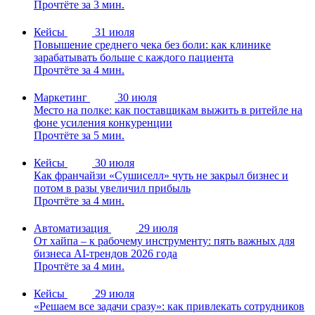
Прочтёте за 3 мин.
Кейсы
31 июля
Повышение среднего чека без боли: как клинике
зарабатывать больше с каждого пациента
Прочтёте за 4 мин.
Маркетинг
30 июля
Место на полке: как поставщикам выжить в ритейле на
фоне усиления конкуренции
Прочтёте за 5 мин.
Кейсы
30 июля
Как франчайзи «Сушиселл» чуть не закрыл бизнес и
потом в разы увеличил прибыль
Прочтёте за 4 мин.
Автоматизация
29 июля
От хайпа – к рабочему инструменту: пять важных для
бизнеса AI-трендов 2026 года
Прочтёте за 4 мин.
Кейсы
29 июля
«Решаем все задачи сразу»: как привлекать сотрудников