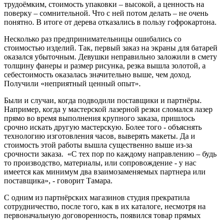
трудоёмким, стоимость упаковки – высокой, а ценность на
поверку – сомнительной. Что с ней потом делать – не очень
понятно. В итоге от дерева отказались в пользу гофрокартона.
Несколько раз предпринимательницы ошибались со
стоимостью изделий. Так, первый заказ на экраны для батарей
оказался убыточным. Девушки неправильно заложили в смету
толщину фанеры и размер рисунка, резка вышла золотой, а
себестоимость оказалась значительно выше, чем доход.
Получили «неприятный ценный опыт».
Были и случаи, когда подводили поставщики и партнёры.
Например, когда у мастерской лазерной резки сломался лазер
прямо во время выполнения крупного заказа, пришлось
срочно искать другую мастерскую. Более того - объяснять
технологию изготовления часов, выверять макеты. Да и
стоимость этой работы вышла существенно выше из-за
срочности заказа. «С тех пор по каждому направлению – будь
то производство, материалы, или сопровождение - у нас
имеется как минимум два взаимозаменяемых партнера или
поставщика», - говорит Тамара.
С одним из партнёрских магазинов студия прекратила
сотрудничество, после того, как в их каталоге, несмотря на
первоначальную договоренность, появился товар прямых