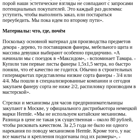
порой наши эстетические взгляды не совпадают с запросами
потенциальных покупателей. Это каждый раз дилемма:
уступить, чтобы выполнить заказ, или постараться
переубедить. Мы пока идем по второму пути».
Материалы: что, где, почём
Поскольку основной материал для производства предметов
декора - дерево, то поставщиков фанеры, мебельного щита и
массива девушки выбирают особенно придирчиво. «А
начинали мы с поездок в «Максидом», - вспоминает Тамара. -
Купили там первые листы фанеры 1,5х1,5 метра, но быстро
поняли, что её качество не годится. Обычно в строительных
гипермаркетах представлены низкие сорта фанеры - 3/4 или
4/4. Мы пошли в специализированные компании и сегодня
закупаем фанеру сорта не ниже 2/2, распиловку производим в
мастерской».
Стрелки и механизмы для часов предпринимательницы
закупают в Москве, у официального дистрибьютора немецкой
марки Hermle. «Мы не используем китайские механизмы.
Разница в цене не такая уж существенная – около 80 рублей,
чтобы рисковать качеством. За 2,5 года не было ни одного
нарекания по поводу механизмов Hermle. Кроме того, у нас
все макеты и крепления подогнаны под их размеры», -