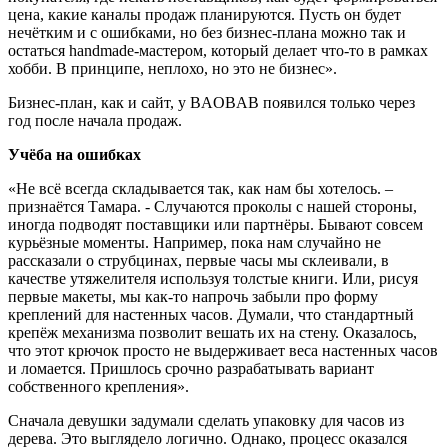
цена, какие каналы продаж планируются. Пусть он будет
нечётким и с ошибками, но без бизнес-плана можно так и
остаться handmade-мастером, который делает что-то в рамках
хобби. В принципе, неплохо, но это не бизнес».
Бизнес-план, как и сайт, у BAOBAB появился только через
год после начала продаж.
Учёба на ошибках
«Не всё всегда складывается так, как нам бы хотелось. –
признаётся Тамара. - Случаются проколы с нашей стороны,
иногда подводят поставщики или партнёры. Бывают совсем
курьёзные моменты. Например, пока нам случайно не
рассказали о струбцинах, первые часы мы склеивали, в
качестве утяжелителя используя толстые книги. Или, рисуя
первые макеты, мы как-то напрочь забыли про форму
креплений для настенных часов. Думали, что стандартный
крепёж механизма позволит вешать их на стену. Оказалось,
что этот крючок просто не выдерживает веса настенных часов
и ломается. Пришлось срочно разрабатывать вариант
собственного крепления».
Сначала девушки задумали сделать упаковку для часов из
дерева. Это выглядело логично. Однако, процесс оказался