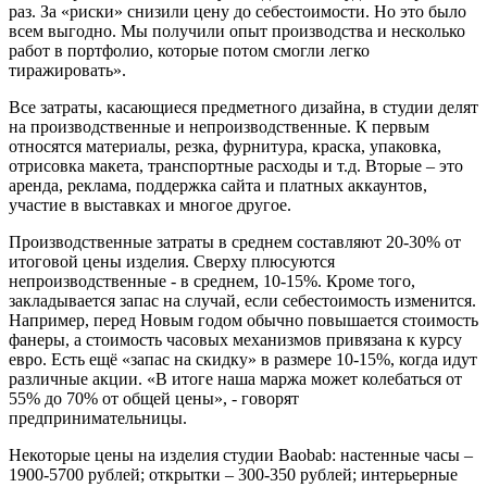
раз. За «риски» снизили цену до себестоимости. Но это было
всем выгодно. Мы получили опыт производства и несколько
работ в портфолио, которые потом смогли легко
тиражировать».
Все затраты, касающиеся предметного дизайна, в студии делят
на производственные и непроизводственные. К первым
относятся материалы, резка, фурнитура, краска, упаковка,
отрисовка макета, транспортные расходы и т.д. Вторые – это
аренда, реклама, поддержка сайта и платных аккаунтов,
участие в выставках и многое другое.
Производственные затраты в среднем составляют 20-30% от
итоговой цены изделия. Сверху плюсуются
непроизводственные - в среднем, 10-15%. Кроме того,
закладывается запас на случай, если себестоимость изменится.
Например, перед Новым годом обычно повышается стоимость
фанеры, а стоимость часовых механизмов привязана к курсу
евро. Есть ещё «запас на скидку» в размере 10-15%, когда идут
различные акции. «В итоге наша маржа может колебаться от
55% до 70% от общей цены», - говорят
предпринимательницы.
Некоторые цены на изделия студии Baobab: настенные часы –
1900-5700 рублей; открытки – 300-350 рублей; интерьерные