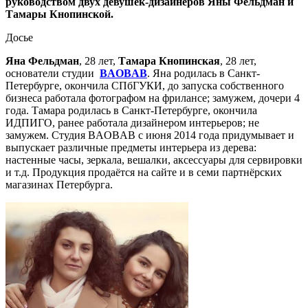
руководством двух девушек-дизайнеров Яны Фельдман и
Тамары Кнопинской.
Досье
Яна Фельдман
, 28 лет,
Тамара Кнопинская
, 28 лет,
основатели студии
BAOBAB
. Яна родилась в Санкт-
Петербурге, окончила СПбГУКИ, до запуска собственного
бизнеса работала фотографом на фрилансе; замужем, дочери 4
года. Тамара родилась в Санкт-Петербурге, окончила
ИДПИГО, ранее работала дизайнером интерьеров; не
замужем. Студия BAOBAB с июня 2014 года придумывает и
выпускает различные предметы интерьера из дерева:
настенные часы, зеркала, вешалки, аксессуары для сервировки
и т.д. Продукция продаётся на сайте и в семи партнёрских
магазинах Петербурга.