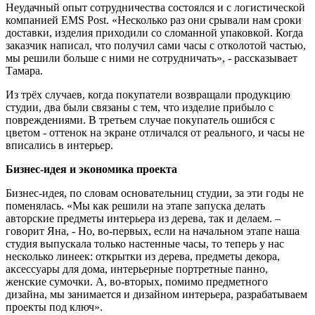
Неудачный опыт сотрудничества состоялся и с логистической
компанией EMS Post. «Несколько раз они срывали нам сроки
доставки, изделия приходили со сломанной упаковкой. Когда
заказчик написал, что получил сами часы с отколотой частью,
мы решили больше с ними не сотрудничать», - рассказывает
Тамара.
Из трёх случаев, когда покупатели возвращали продукцию
студии, два были связаны с тем, что изделие прибыло с
повреждениями. В третьем случае покупатель ошибся с
цветом - оттенок на экране отличался от реального, и часы не
вписались в интерьер.
Бизнес-идея и экономика проекта
Бизнес-идея, по словам основательниц студии, за эти годы не
поменялась. «Мы как решили на этапе запуска делать
авторские предметы интерьера из дерева, так и делаем. –
говорит Яна, - Но, во-первых, если на начальном этапе наша
студия выпускала только настенные часы, то теперь у нас
несколько линеек: открытки из дерева, предметы декора,
аксессуары для дома, интерьерные портретные панно,
женские сумочки. А, во-вторых, помимо предметного
дизайна, мы занимается и дизайном интерьера, разрабатываем
проекты под ключ».