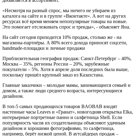
добавляется в ассортимент.
«Несмотря на разный спрос, мы ничего не убираем из
каталога на сайте и в группе «Вконтакте». А вот на других
ресурсах всё время меняем непопулярные товары на новые.
Это помогает отслеживать спрос и тренды», - объясняет Яна.
На сайт сегодня приходится 10% продаж, столько же - на
магазины-партнёры. А 80% всего дохода приносят соцсети,
handmade-площадки и личные продажи
Приблизительная география продаж: Санкт-Петербург – 40%,
Москва – 35%, регионы России – 20%, зарубежные
покупатели – 5%. Хотя в апреле доля последних была выше,
поскольку пришёл крупный заказ из Казахстана.
Главные заказчики – молодые мамы, занимающиеся семьей и
домом, а также люди среднего возраста, интересующиеся
дизайном.
В топ-5 самых продающихся товаров BAOBAB входят
настенные часы Leaves и «Гранат», новогодняя открытка Elka,
интерьерные портретные панно и салфетница Shell. Если
популярность часов их создательницы объясняют удачным
дизайном и хорошими фотографиями, то салфетница,
например, берёт низкой ценой. В аутсайдерах продаж –