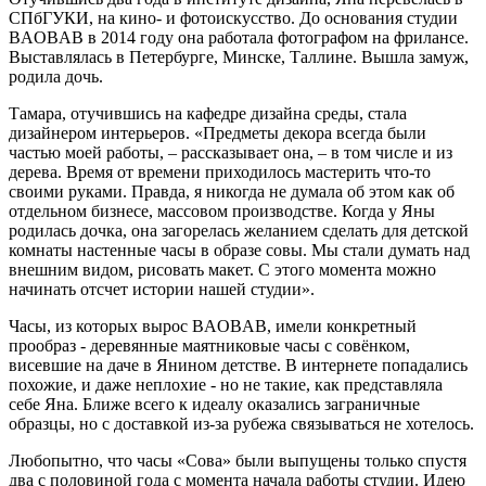
СПбГУКИ, на кино- и фотоискусство. До основания студии
BAOBAB в 2014 году она работала фотографом на фрилансе.
Выставлялась в Петербурге, Минске, Таллине. Вышла замуж,
родила дочь.
Тамара, отучившись на кафедре дизайна среды, стала
дизайнером интерьеров. «Предметы декора всегда были
частью моей работы, – рассказывает она, – в том числе и из
дерева. Время от времени приходилось мастерить что-то
своими руками. Правда, я никогда не думала об этом как об
отдельном бизнесе, массовом производстве. Когда у Яны
родилась дочка, она загорелась желанием сделать для детской
комнаты настенные часы в образе совы. Мы стали думать над
внешним видом, рисовать макет. С этого момента можно
начинать отсчет истории нашей студии».
Часы, из которых вырос BAOBAB, имели конкретный
прообраз - деревянные маятниковые часы с совёнком,
висевшие на даче в Янином детстве. В интернете попадались
похожие, и даже неплохие - но не такие, как представляла
себе Яна. Ближе всего к идеалу оказались заграничные
образцы, но с доставкой из-за рубежа связываться не хотелось.
Любопытно, что часы «Сова» были выпущены только спустя
два с половиной года с момента начала работы студии. Идею