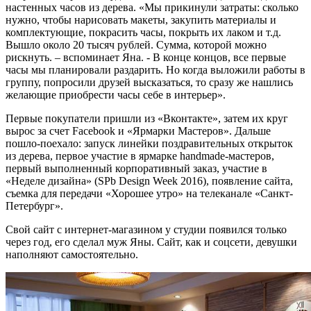
настенных часов из дерева. «Мы прикинули затраты: сколько
нужно, чтобы нарисовать макеты, закупить материалы и
комплектующие, покрасить часы, покрыть их лаком и т.д.
Вышло около 20 тысяч рублей. Сумма, которой можно
рискнуть. – вспоминает Яна. - В конце концов, все первые
часы мы планировали раздарить. Но когда выложили работы в
группу, попросили друзей высказаться, то сразу же нашлись
желающие приобрести часы себе в интерьер».
Первые покупатели пришли из «Вконтакте», затем их круг
вырос за счет Facebook и «Ярмарки Мастеров». Дальше
пошло-поехало: запуск линейки поздравительных открыток
из дерева, первое участие в ярмарке handmade-мастеров,
первый выполненный корпоративный заказ, участие в
«Неделе дизайна» (SPb Design Week 2016), появление сайта,
съемка для передачи «Хорошее утро» на телеканале «Санкт-
Петербург».
Свой сайт с интернет-магазином у студии появился только
через год, его сделал муж Яны. Сайт, как и соцсети, девушки
наполняют самостоятельно.