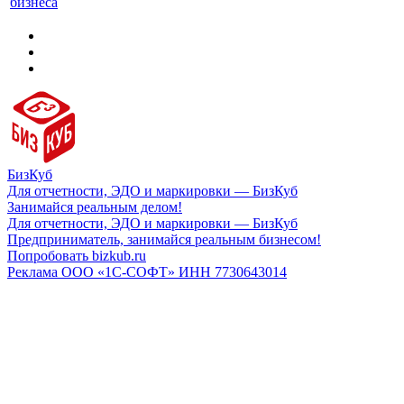
бизнеса
БизКуб
Для отчетности, ЭДО и маркировки — БизКуб
Занимайся реальным делом!
Для отчетности, ЭДО и маркировки — БизКуб
Предприниматель, занимайся реальным бизнесом!
Попробовать bizkub.ru
Реклама ООО «1С-СОФТ» ИНН 7730643014