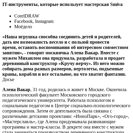
IT-инструменты, которые использует мастерская Smiva
CorelDRAW
Facebook, Instagram
Моёдело
«Наша игрушка способна соединить детей и родителей,
дать им возможность весело и с пользой провести
время, оставить воспоминания об интересном совместном
занятии», - говорит москвичка Алена Вакар. Вместе с
мужем Михаилом она придумала, разработала и продает
деревянный конструктор «Кручу-верчу». Из него можно
собирать дома разных размеров, вертолеты, подъемные
краны, корабли и все остальное, на что хватит фантазии.
Досье
Алена Вакар
, 31 год, родилась и живет в Москве. Окончила
психологический факультет Московского городского
педагогического университета. Работала психологом и
социальным педагогом в Центре социально-психологического
сопровождения. Затем ее деятельность была связана с
различными детскими проектами: «ИнноПарк», «Ого-город»,
«Мастерславль», где Алена придумывала развивающие
программы и мастер-классы. В декрете она вместе с мужем
стала заниматься производством деревянного конструктора