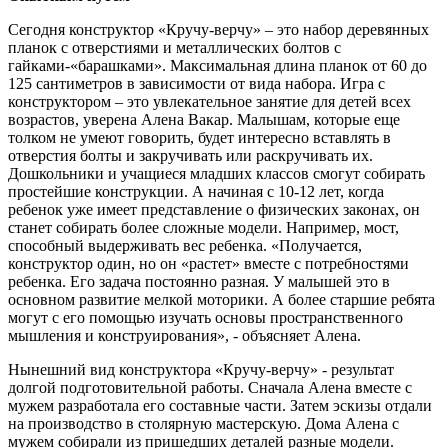
Сегодня конструктор «Кручу-верчу» – это набор деревянных
планок с отверстиями и металлических болтов с
гайками-«барашками». Максимальная длина планок от 60 до
125 сантиметров в зависимости от вида набора. Игра с
конструктором – это увлекательное занятие для детей всех
возрастов, уверена Алена Вакар. Малышам, которые еще
толком не умеют говорить, будет интересно вставлять в
отверстия болты и закручивать или раскручивать их.
Дошкольники и учащиеся младших классов смогут собирать
простейшие конструкции. А начиная с 10-12 лет, когда
ребенок уже имеет представление о физических законах, он
станет собирать более сложные модели. Например, мост,
способный выдерживать вес ребенка. «Получается,
конструктор один, но он «растет» вместе с потребностями
ребенка. Его задача постоянно разная. У малышей это в
основном развитие мелкой моторики. А более старшие ребята
могут с его помощью изучать основы пространственного
мышления и конструирования», - объясняет Алена.
Нынешний вид конструктора «Кручу-верчу» - результат
долгой подготовительной работы. Сначала Алена вместе с
мужем разработала его составные части. Затем эскизы отдали
на производство в столярную мастерскую. Дома Алена с
мужем собирали из пришедших деталей разные модели.