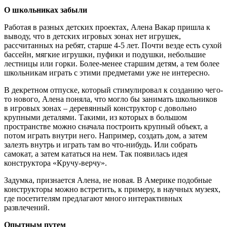
О школьниках забыли
Работая в разных детских проектах, Алена Вакар пришла к
выводу, что в детских игровых зонах нет игрушек,
рассчитанных на ребят, старше 4-5 лет. Почти везде есть сухой
бассейн, мягкие игрушки, пуфики и подушки, небольшие
лестницы или горки. Более-менее старшим детям, а тем более
школьникам играть с этими предметами уже не интересно.
В декретном отпуске, который стимулировал к созданию чего-
то нового, Алена поняла, что могло бы занимать школьников
в игровых зонах – деревянный конструктор с довольно
крупными деталями. Такими, из которых в большом
пространстве можно сначала построить крупный объект, а
потом играть внутри него. Например, создать дом, а затем
залезть внутрь и играть там во что-нибудь. Или собрать
самокат, а затем кататься на нем. Так появилась идея
конструктора «Кручу-верчу».
Задумка, признается Алена, не новая. В Америке подобные
конструкторы можно встретить, к примеру, в научных музеях,
где посетителям предлагают много интерактивных
развлечений.
Опытным путем