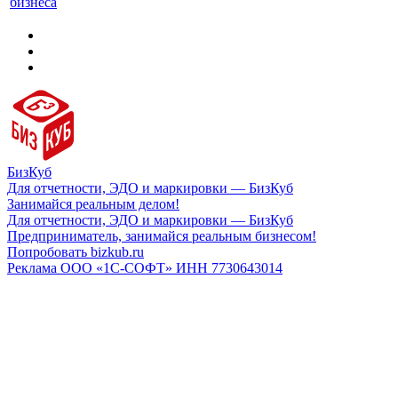
бизнеса
БизКуб
Для отчетности, ЭДО и маркировки — БизКуб
Занимайся реальным делом!
Для отчетности, ЭДО и маркировки — БизКуб
Предприниматель, занимайся реальным бизнесом!
Попробовать bizkub.ru
Реклама ООО «1С-СОФТ» ИНН 7730643014