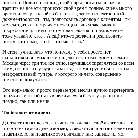
понятно. Понятно ровно до той поры, пока ты не начал
тратить на все эти процессы своё время, точнее, очень много
времени: открыть счёт в банке - ты, завести электронный
документооборот - ты, подготовить договор с клиентом - ты
же, съездить на встречу с потенциальным заказчиком,
проработать для него потом план работы и предложение -
тоже угадайте кто… А ещё кто-то должен и реализовать
потом этот план, кто бы это мог быть?!
И стоит учитывать, что поначалу у тебя просто нет
финансовой возможности поделиться этим грузом с кем-то.
Месяца через три ты, конечно, научишься справляться со всем
этим, но поначалу будет казаться, что мир рушится и что ты
неэффективный тупарь, у которого ничего, совершенно
ничего не получится.
Это нормально, просто первые три месяца нужно перетерпеть,
пережить и отработать в режиме «я всё смогу - рано или
поздно, так или иначе».
Ты больше не клиент
Да, ты это знаешь, когда начинаешь делать своё агентство. Но
что это на самом деле означает, становится понятно только на
практике. А на практике это выглядит так: раньше ты мог