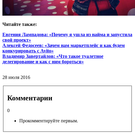
Читайте также:
Евгения Лампадова: «Почему я ушла из найма и запустила
свой проект»
Алексей Федосеев: «Зачем нам маркетплейс и как будем
конкурировать с Avito»
Владимир Завертайлов: «Что такое туалетное
делегирование и как с ним бороться»
28 июля 2016
Комментарии
0
Прокомментируйте первым.