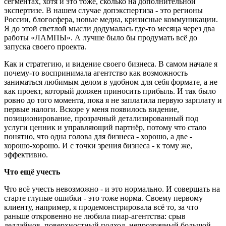
сегментах, хотя и это тоже, сколько на дополнительной
экспертизе. В нашем случае допэкспертиза - это регионы
России, блогосфера, новые медиа, кризисные коммуникации.
Я до этой светлой мысли додумалась где-то месяца через два
работы «ЛАМПЫ». А лучше было бы продумать всё до
запуска своего проекта.
Как и стратегию, и видение своего бизнеса. В самом начале я
почему-то воспринимала агентство как возможность
заниматься любимым делом в удобном для себя формате, а не
как проект, который должен приносить прибыль. И так было
ровно до того момента, пока я не заплатила первую зарплату и
первые налоги. Вскоре у меня появилось видение,
позиционирование, прозрачный детализированный под
услуги ценник и управляющий партнёр, потому что стало
понятно, что одна голова для бизнеса - хорошо, а две -
хорошо-хорошо. И с точки зрения бизнеса - к тому же,
эффективно.
Что ещё учесть
Что всё учесть невозможно - и это нормально. И совершать на
старте глупые ошибки - это тоже норма. Своему первому
клиенту, например, я продемонстрировала всё то, за что
раньше откровенно не любила пиар-агентства: срыв
дедлайнов, поверхностный подход, непрозрачный большой