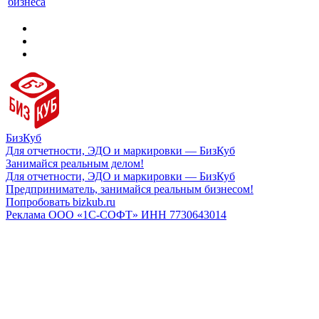
бизнеса
БизКуб
Для отчетности, ЭДО и маркировки — БизКуб
Занимайся реальным делом!
Для отчетности, ЭДО и маркировки — БизКуб
Предприниматель, занимайся реальным бизнесом!
Попробовать bizkub.ru
Реклама ООО «1С-СОФТ» ИНН 7730643014