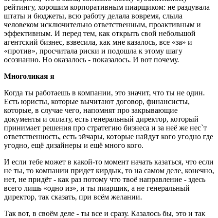
рейтингу, хорошим корпоративным пиарщиком: не раздувала
штаты и бюджеты, всю работу делала вовремя, слыла
человеком исключительно ответственным, проактивным и
эффективным. И перед тем, как открыть свой небольшой
агентский бизнес, взвесила, как мне казалось, все «за» и
«против», просчитала риски и подошла к этому шагу
осознанно. Но оказалось - показалось. И вот почему.
Многоликая я
Когда ты работаешь в компании, это значит, что ты не один.
Есть юристы, которые вычитают договор, финансисты,
которые, в случае чего, напомнят про закрывающие
документы и оплату, есть генеральный директор, который
принимает решения про стратегию бизнеса и за неё же нес`т
ответственность, есть эйчары, которые найдут кого угодно где
угодно, ещё дизайнеры и ещё много кого.
И если тебе может в какой-то момент начать казаться, что если
не ты, то компании придет кирдык, то на самом деле, конечно,
нет, не придёт - как раз потому что твоё направление - здесь
всего лишь «одно из», и ты пиарщик, а не генеральный
директор, так сказать, при всём желании.
Так вот, в своём деле - ты все и сразу. Казалось бы, это и так