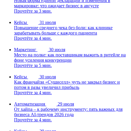
Новая форма единой декларации и изменения в
маркировке: что ожидает бизнес в августе
Прочтёте за 3 мин.
Кейсы
31 июля
Повышение среднего чека без боли: как клинике
зарабатывать больше с каждого пациента
Прочтёте за 4 мин.
Маркетинг
30 июля
Место на полке: как поставщикам выжить в ритейле на
фоне усиления конкуренции
Прочтёте за 5 мин.
Кейсы
30 июля
Как франчайзи «Сушиселл» чуть не закрыл бизнес и
потом в разы увеличил прибыль
Прочтёте за 4 мин.
Автоматизация
29 июля
От хайпа – к рабочему инструменту: пять важных для
бизнеса AI-трендов 2026 года
Прочтёте за 4 мин.