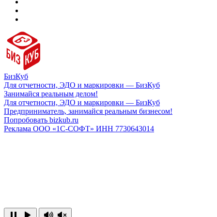
БизКуб
Для отчетности, ЭДО и маркировки — БизКуб
Занимайся реальным делом!
Для отчетности, ЭДО и маркировки — БизКуб
Предприниматель, занимайся реальным бизнесом!
Попробовать bizkub.ru
Реклама ООО «1С-СОФТ» ИНН 7730643014