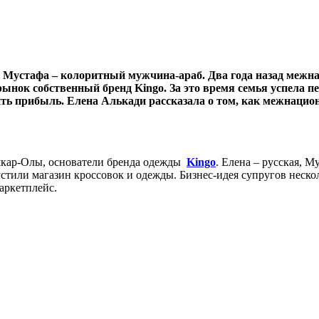
уж Мустафа – колоритный мужчина-араб. Два года назад межн
рынок собственный бренд Kingo. За это время семья успела 
сить прибыль. Елена Алькади рассказала о том, как межнацио
шкар-Олы, основатели бренда одежды
Kingo
. Елена – русская, 
устили магазин кроссовок и одежды. Бизнес-идея супругов неско
аркетплейс.