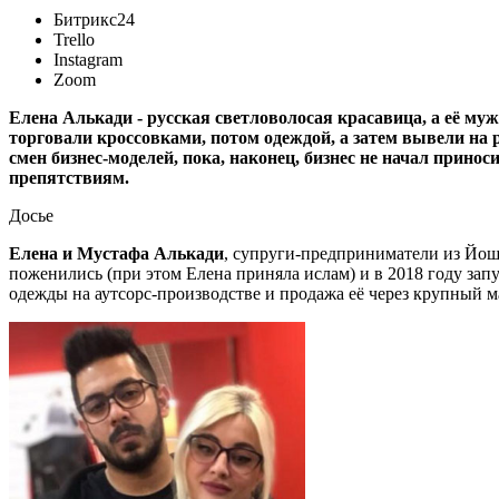
Битрикс24
Trello
Instagram
Zoom
Елена Алькади - русская светловолосая красавица, а её м
торговали кроссовками, потом одеждой, а затем вывели на 
смен бизнес-моделей, пока, наконец, бизнес не начал прино
препятствиям.
Досье
Елена и Мустафа Алькади
, супруги-предприниматели из Йо
поженились (при этом Елена приняла ислам) и в 2018 году зап
одежды на аутсорс-производстве и продажа её через крупный м