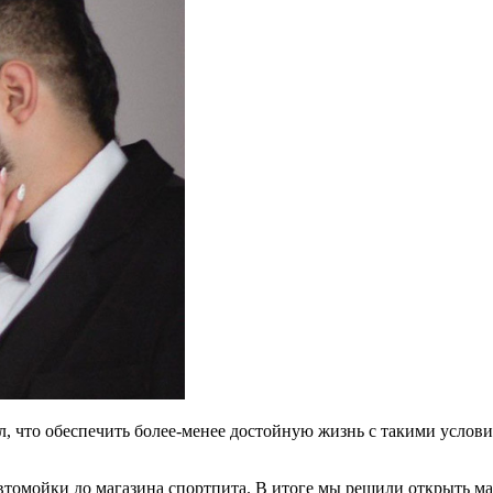
л, что обеспечить более-менее достойную жизнь с такими услов
втомойки до магазина спортпита. В итоге мы решили открыть ма