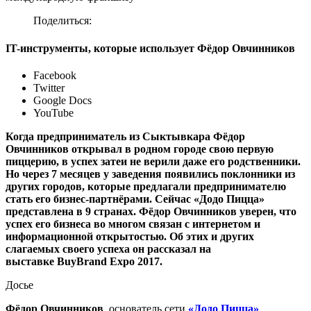
Поделиться:
IT-инструменты, которые использует Фёдор Овчинников
Facebook
Twitter
Google Docs
YouTube
Когда предприниматель из Сыктывкара Фёдор
Овчинников открывал в родном городе свою первую
пиццерию, в успех затеи не верили даже его родственники.
Но через 7 месяцев у заведения появились поклонники из
других городов, которые предлагали предпринимателю
стать его бизнес-партнёрами. Сейчас «Додо Пицца»
представлена в 9 странах. Фёдор Овчинников уверен, что
успех его бизнеса во многом связан с интернетом и
информационной открытостью. Об этих и других
слагаемых своего успеха он рассказал на
выставке BuyBrand Expo 2017.
Досье
Фёдор Овчинников
, основатель сети
«Додо Пицца»
.