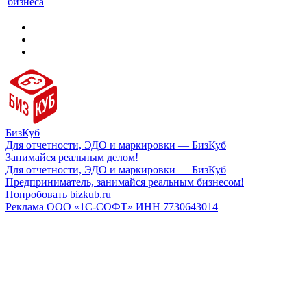
бизнеса
БизКуб
Для отчетности, ЭДО и маркировки — БизКуб
Занимайся реальным делом!
Для отчетности, ЭДО и маркировки — БизКуб
Предприниматель, занимайся реальным бизнесом!
Попробовать bizkub.ru
Реклама ООО «1С-СОФТ» ИНН 7730643014