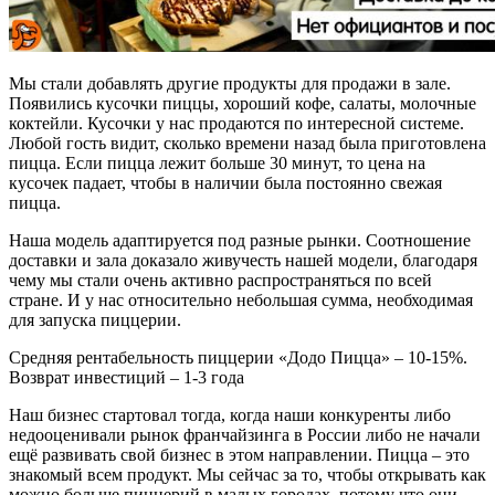
Мы стали добавлять другие продукты для продажи в зале.
Появились кусочки пиццы, хороший кофе, салаты, молочные
коктейли. Кусочки у нас продаются по интересной системе.
Любой гость видит, сколько времени назад была приготовлена
пицца. Если пицца лежит больше 30 минут, то цена на
кусочек падает, чтобы в наличии была постоянно свежая
пицца.
Наша модель адаптируется под разные рынки. Соотношение
доставки и зала доказало живучесть нашей модели, благодаря
чему мы стали очень активно распространяться по всей
стране. И у нас относительно небольшая сумма, необходимая
для запуска пиццерии.
Средняя рентабельность пиццерии «Додо Пицца» – 10-15%.
Возврат инвестиций – 1-3 года
Наш бизнес стартовал тогда, когда наши конкуренты либо
недооценивали рынок франчайзинга в России либо не начали
ещё развивать свой бизнес в этом направлении. Пицца – это
знакомый всем продукт. Мы сейчас за то, чтобы открывать как
можно больше пиццерий в малых городах, потому что они –