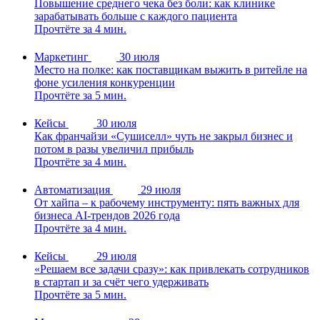
Повышение среднего чека без боли: как клинике
зарабатывать больше с каждого пациента
Прочтёте за 4 мин.
Маркетинг
30 июля
Место на полке: как поставщикам выжить в ритейле на
фоне усиления конкуренции
Прочтёте за 5 мин.
Кейсы
30 июля
Как франчайзи «Сушиселл» чуть не закрыл бизнес и
потом в разы увеличил прибыль
Прочтёте за 4 мин.
Автоматизация
29 июля
От хайпа – к рабочему инструменту: пять важных для
бизнеса AI-трендов 2026 года
Прочтёте за 4 мин.
Кейсы
29 июля
«Решаем все задачи сразу»: как привлекать сотрудников
в стартап и за счёт чего удерживать
Прочтёте за 5 мин.