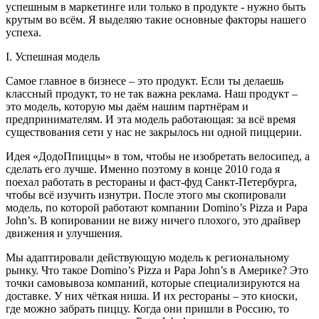
успешным в маркетинге или только в продукте - нужно быть
крутым во всём. Я выделяю такие основные факторы нашего
успеха.
I. Успешная модель
Самое главное в бизнесе – это продукт. Если ты делаешь
классный продукт, то не так важна реклама. Наш продукт –
это модель, которую мы даём нашим партнёрам и
предпринимателям. И эта модель работающая: за всё время
существования сети у нас не закрылось ни одной пиццерии.
Идея «ДодоПпиццы» в том, чтобы не изобретать велосипед, а
сделать его лучше. Именно поэтому в конце 2010 года я
поехал работать в рестораны и фаст-фуд Санкт-Петербурга,
чтобы всё изучить изнутри. После этого мы скопировали
модель, по которой работают компании Domino’s Pizza и Papa
John’s. В копировании не вижу ничего плохого, это драйвер
движения и улучшения.
Мы адаптировали действующую модель к региональному
рынку. Что такое Domino’s Pizza и Papa John’s в Америке? Это
точки самовывоза компаний, которые специализируются на
доставке. У них чёткая ниша. И их рестораны – это киоски,
где можно забрать пиццу. Когда они пришли в Россию, то