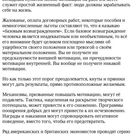
служит простой жизненный факт: люди должны зарабатывать
себе на жизнь.
Жалованье, оплата договорных работ, некоторые пособия и
немногочисленные льготы составляют то, что я называю
«базовым вознаграждением». Если базовое вознаграждение
человека является неадекватным или необъективным, то всё
его внимание будет целиком поглощено мыслями об
ущербности своего положения или тревогой о своём
материальном положении. Вы не получите ни
предсказуемости внешней мотивации, ни причудливости
мотивации внутренней. Вы вообще не получите никакой
мотивации.
Но как только этот порог преодолевается, кнуты и пряники
могут дать результаты, прямо противоположные желаемым.
Механизмы, призванные повышать мотивацию, могут её
подавлять. Тактика, нацеленная на раскрытие творческого
потенциала, может привести к его снижению. Программы
поощрения добрых дел могут привести к их исчезновению.
Награды и наказания могут спровоцировать негативное
поведение, вместо того, чтобы его предотвратить.
Ряд американских и британских экономистов проводят серию