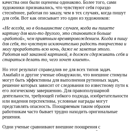
качества они были оценены одинаково. Более того, сами
художники признавались, что чувствуют себя гораздо
стеснённее, работая по заказу, чем в тех случаях, когда пишут
для себя. Вот как описывает это один из художников:
«Не всегда, но в большинстве случаев, когда вы пишете
картину для кого-то другого, это становится больше
«работой», чем приятным времяпровождением. Когда я пишу
для себя, то чувствую исключительно радость творчества и
могу проработать всю ночь, даже не заметив этого.
Работая над заказной картиной, я должен сдерживать себя и
стараться делать то, чего хочет клиент».
Но этот результат справедлив не для всех типов задач.
Амабайл и другие ученые обнаружили, что внешние стимулы
могут быть эффективны для выполнения рутинных задач,
решение которых зависит от следования по известному пути к
его логическому завершению. Для правополушарной
деятельности, требующей гибкого подхода, изобретательности
или видения перспективы, условные награды могут
представлять опасность. Поощряемым таким образом
работникам часто бывает трудно находить оригинальные
решения.
Одни ученые сравнивают внешние поощрения с