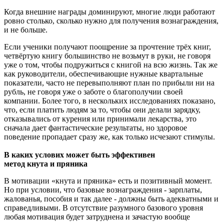
Когда внешние награды доминируют, многие люди работают
ровно столько, сколько нужно для получения вознаграждения,
и не больше.
Если ученики получают поощрение за прочтение трёх книг,
четвёртую книгу большинство не возьмут в руки, не говоря
уже о том, чтобы подружиться с книгой на всю жизнь. Так же
как руководители, обеспечивающие нужные квартальные
показатели, часто не перевыполняют план по прибыли ни на
рубль, не говоря уже о заботе о благополучии своей
компании. Более того, в нескольких исследованиях показано,
что, если платить людям за то, чтобы они делали зарядку,
отказывались от курения или принимали лекарства, это
сначала дает фантастические результаты, но здоровое
поведение пропадает сразу же, как только исчезают стимулы.
В каких услових может быть эффективен
метод кнута и пряника
В мотивации «кнута и пряника» есть и позитивный момент.
Но при условии, что базовые вознаграждения - зарплаты,
жалованья, пособия и так далее - должны быть адекватными и
справедливыми. В отсутствие разумного базового уровня
любая мотивация будет затруднена и зачастую вообще