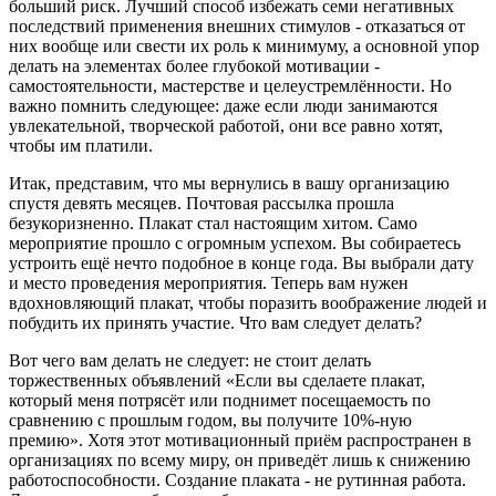
больший риск. Лучший способ избежать семи негативных
последствий применения внешних стимулов - отказаться от
них вообще или свести их роль к минимуму, а основной упор
делать на элементах более глубокой мотивации -
самостоятельности, мастерстве и целеустремлённости. Но
важно помнить следующее: даже если люди занимаются
увлекательной, творческой работой, они все равно хотят,
чтобы им платили.
Итак, представим, что мы вернулись в вашу организацию
спустя девять месяцев. Почтовая рассылка прошла
безукоризненно. Плакат стал настоящим хитом. Само
мероприятие прошло с огромным успехом. Вы собираетесь
устроить ещё нечто подобное в конце года. Вы выбрали дату
и место проведения мероприятия. Теперь вам нужен
вдохновляющий плакат, чтобы поразить воображение людей и
побудить их принять участие. Что вам следует делать?
Вот чего вам делать не следует: не стоит делать
торжественных объявлений «Если вы сделаете плакат,
который меня потрясёт или поднимет посещаемость по
сравнению с прошлым годом, вы получите 10%-ную
премию». Хотя этот мотивационный приём распространен в
организациях по всему миру, он приведёт лишь к снижению
работоспособности. Создание плаката - не рутинная работа.