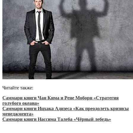
Читайте также:
Саммари книги Чан Кима и Рене Моборн «Стратегия
голубого океана»
Саммари книги Ицхака Адизеса «Как преодолеть кризисы
менеджмента»
Саммари книги Нассима Талеба
«Чёрный лебедь»