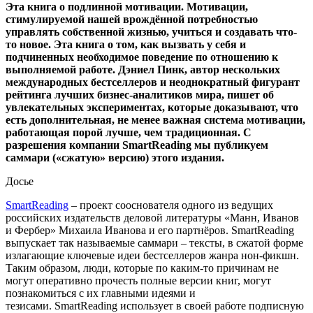
Эта книга о подлинной мотивации. Мотивации,
стимулируемой нашей врождённой потребностью
управлять собственной жизнью, учиться и создавать что-
то новое. Эта книга о том, как вызвать у себя и
подчиненных необходимое поведение по отношению к
выполняемой работе. Дэниел Пинк, автор нескольких
международных бестселлеров и неоднократный фигурант
рейтинга лучших бизнес-аналитиков мира, пишет об
увлекательных экспериментах, которые доказывают, что
есть дополнительная, не менее важная система мотивации,
работающая порой лучше, чем традиционная. С
разрешения компании SmartReading мы публикуем
саммари («сжатую» версию) этого издания.
Досье
SmartReading
– проект сооснователя одного из ведущих
российских издательств деловой литературы «Манн, Иванов
и Фербер» Михаила Иванова и его партнёров. SmartReading
выпускает так называемые саммари – тексты, в сжатой форме
излагающие ключевые идеи бестселлеров жанра нон-фикшн.
Таким образом, люди, которые по каким-то причинам не
могут оперативно прочесть полные версии книг, могут
познакомиться с их главными идеями и
тезисами. SmartReading использует в своей работе подписную