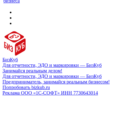
бизнеса
БизКуб
Для отчетности, ЭДО и маркировки — БизКуб
Занимайся реальным делом!
Для отчетности, ЭДО и маркировки — БизКуб
Предприниматель, занимайся реальным бизнесом!
Попробовать bizkub.ru
Реклама ООО «1С-СОФТ» ИНН 7730643014