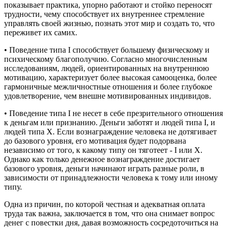
показывает практика, упорно работают и стойко переносят
трудности, чему способствует их внутреннее стремление
управлять своей жизнью, познать этот мир и создать то, что
переживет их самих.
• Поведение типа I способствует большему физическому и
психическому благополучию. Согласно многочисленным
исследованиям, людей, ориентированных на внутреннюю
мотивацию, характеризует более высокая самооценка, более
гармоничные межличностные отношения и более глубокое
удовлетворение, чем внешне мотивированных индивидов.
• Поведение типа I не несет в себе презрительного отношения
к деньгам или признанию. Деньги заботят и людей типа I, и
людей типа X. Если вознаграждение человека не дотягивает
до базового уровня, его мотивация будет подорвана
независимо от того, к какому типу он тяготеет - I или X.
Однако как только денежное вознаграждение достигает
базового уровня, деньги начинают играть разные роли, в
зависимости от принадлежности человека к тому или иному
типу.
Одна из причин, по которой честная и адекватная оплата
труда так важна, заключается в том, что она снимает вопрос
денег с повестки дня, давая возможность сосредоточиться на