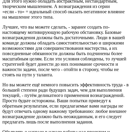
Для этого нужно обладать абстрактным, нестандартным,
творческим мышлением. А вознаграждения из серии
«если - то» = идеальный способ оказать негативное влияние
на мышление этого типа.
Лучшее, что вы можете сделать, - заранее создать по-
настоящему мотивирующую рабочую обстановку. Базовые
вознаграждения должны быть достаточными. Люди в вашей
команде должны обладать самостоятельностью и широкими
возможностями для совершенствования мастерства, а их
повседневные обязанности должны быть подчинены более
масштабным целям. Если эти условия соблюдены, то лучшей
стратегией будет донести до них понимание срочности и
важности задачи, после чего - отойти в сторону, чтобы не
стоять на пути у таланта.
Но вы можете ещё немного повысить эффективность труда - в
большей степени ради будущих задач, чем для выполнения
текущей, - путём деликатного применения вознаграждений.
Просто будьте осторожны. Ваши попытки приведут к
обратным результатам, если предлагаемые вами награды не
будут отвечать одному важному требованию: любое внешнее
вознаграждение должно быть неожиданным, и его следует
предлагать лишь после выполнения задания.
Объявлять о награде в начале работы над проектом и