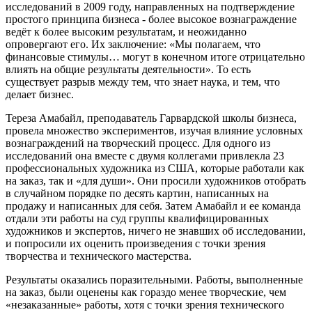
исследований в 2009 году, направленных на подтверждение
простого принципа бизнеса - более высокое вознаграждение
ведёт к более высоким результатам, и неожиданно
опровергают его. Их заключение: «Мы полагаем, что
финансовые стимулы… могут в конечном итоге отрицательно
влиять на общие результаты деятельности». То есть
существует разрыв между тем, что знает наука, и тем, что
делает бизнес.
Тереза Амабайл, преподаватель Гарвардской школы бизнеса,
провела множество экспериментов, изучая влияние условных
вознаграждений на творческий процесс. Для одного из
исследований она вместе с двумя коллегами привлекла 23
профессиональных художника из США, которые работали как
на заказ, так и «для души». Они просили художников отобрать
в случайном порядке по десять картин, написанных на
продажу и написанных для себя. Затем Амабайл и ее команда
отдали эти работы на суд группы квалифицированных
художников и экспертов, ничего не знавших об исследовании,
и попросили их оценить произведения с точки зрения
творчества и технического мастерства.
Результаты оказались поразительными. Работы, выполненные
на заказ, были оценены как гораздо менее творческие, чем
«незаказанные» работы, хотя с точки зрения технического