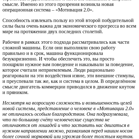
смысле. Именно из этого прозрения возникла новая
операционная система – «Мотивация 2.0».
Способность извлекать пользу из этой второй побудительной
силы была очень важна для экономического прогресса во всем
мире на протяжении двух последних столетий.
Рабочие в рамках этого подхода рассматривались как части
сложной машины. Если они выполняли свою работу
правильно и в срок, машина функционировала
безукоризненно. И чтобы обеспечить это, вы просто
поощряли нужное вам поведение и наказывали за поведение,
которое считали неприемлемым. Люди рационально
реагировали на эти воздействия извне, эти внешние стимулы,
и преуспевали так же, как и система в целом. В определённом
смысле двигатель коммерции приводился в движение кнутом
и пряником.
Несмотря на возросшую сложность и возвышенность целей
новой системы, представление о человеке в «Мотивации 2.0»
не отличалось особым благородством. Она подразумевала,
что по большому счёту человеческие существа не
отличаются от лошадей и что заставить нас двигаться в
нужном направлении можно, размахивая перед нашим носом
более сочной морковкой или угрожая более толстым кнутом.