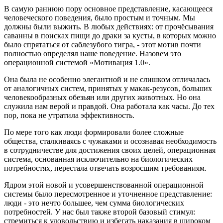
В самую раннюю пору основное представление, касающееся
человеческого поведения, было простым и точным. Мы
должны были выжить. В любых действиях: от прочёсывания
саванны в поисках пищи до драки за кусты, в которых можно
было спрятаться от саблезубого тигра, - этот мотив почти
полностью определял наше поведение. Назовем это
операционной системой «Мотивация 1.0».
Она была не особенно элегантной и не слишком отличалась
от аналогичных систем, принятых у макак-резусов, больших
человекообразных обезьян или других животных. Но она
служила нам верой и правдой. Она работала как часы. До тех
пор, пока не утратила эффективность.
По мере того как люди формировали более сложные
общества, сталкиваясь с чужаками и осознавая необходимость
в сотрудничестве для достижения своих целей, операционная
система, основанная исключительно на биологических
потребностях, перестала отвечать возросшим требованиям.
Ядром этой новой и усовершенствованной операционной
системы было пересмотренное и уточненное представление:
люди - это нечто большее, чем сумма биологических
потребностей. У нас был также второй базовый стимул:
стремиться к удовольствию и избегать наказания в широком