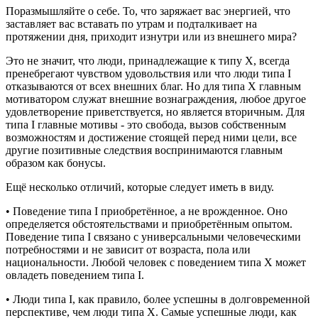
Поразмышляйте о себе. То, что заряжает вас энергией, что
заставляет вас вставать по утрам и подталкивает на
протяжении дня, приходит изнутри или из внешнего мира?
Это не значит, что люди, принадлежащие к типу X, всегда
пренебрегают чувством удовольствия или что люди типа I
отказываются от всех внешних благ. Но для типа X главным
мотиватором служат внешние вознаграждения, любое другое
удовлетворение приветствуется, но является вторичным. Для
типа I главные мотивы - это свобода, вызов собственным
возможностям и достижение стоящей перед ними цели, все
другие позитивные следствия воспринимаются главным
образом как бонусы.
Ещё несколько отличий, которые следует иметь в виду.
• Поведение типа I приобретённое, а не врожденное. Оно
определяется обстоятельствами и приобретённым опытом.
Поведение типа I связано с универсальными человеческими
потребностями и не зависит от возраста, пола или
национальности. Любой человек с поведением типа X может
овладеть поведением типа I.
• Люди типа I, как правило, более успешны в долговременной
перспективе, чем люди типа X. Самые успешные люди, как