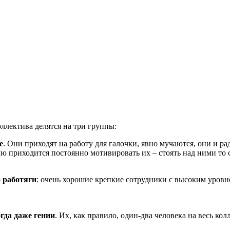
оллектива делятся на три группы:
е
. Они приходят на работу для галочки, явно мучаются, они и ра
 приходится постоянно мотивировать их – стоять над ними то с 
о
работяги
: очень хорошие крепкие сотрудники с высоким уровн
гда даже гении
. Их, как правило, один-два человека на весь ко