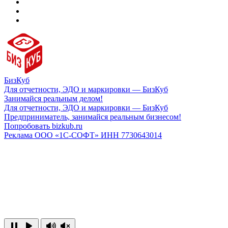
БизКуб
Для отчетности, ЭДО и маркировки — БизКуб
Занимайся реальным делом!
Для отчетности, ЭДО и маркировки — БизКуб
Предприниматель, занимайся реальным бизнесом!
Попробовать bizkub.ru
Реклама ООО «1С-СОФТ» ИНН 7730643014