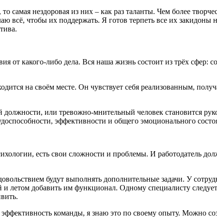
то самая нездоровая из них – как раз таланты. Чем более творч
аю всё, чтобы их поддержать. Я готов терпеть все их закидоны н
ктива.
вия от какого-либо дела. Вся наша жизнь состоит из трёх сфер: 
аходится на своём месте. Он чувствует себя реализованным, полу
й должности, или тревожно-мнительный человек становится руков
рудоспособности, эффективности и общего эмоционального состо
сихологии, есть свои сложности и проблемы. И работодатель дол
удовольствием будут выполнять дополнительные задачи. У сотру
 и летом добавить им функционал. Одному специалисту следует м
ивить.
 эффективность команды, я знаю это по своему опыту. Можно со