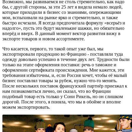
Возможно, мы развиваемся не столь стремительно, как надо
бы, с другой стороны, за эти 25 лет я видела немало людей,
которые приходили в бизнес со знаниями, опережающими
мои, вспыхивали на рынке ярко и стремительно, и также
быстро исчезали. Я всегда предпочитала формулу «всерьёз и
надолго», пусть это будут маленькие шажки, но обязательно
вперёд и вверх. В данный момент вектор развития вижу в
экспорте товаров и новом ассортименте.
Что касается, первого, то такой опыт уже был, мы
экспортировали продукцию во Францию - поставляли туда
одежду довольно успешно в течение двух лет. Трудности были
только на этапе оформления поставки: речь о таможне и
оформлении сертификата происхождения. Мне кажется, эти
требования избыточны, и, если Россия хочет, чтобы её малый
бизнес поставлял товары за рубеж, нужно что-то менять.
После нескольких поставок французский партнёр приезжал к
нам познакомиться лично, он сказал, что во Франции
подобный товар есть только у Сони Рикель, но он слишком
дорогой. После этого, я поняла, что мы в обойме и вполне
можем экспортировать.