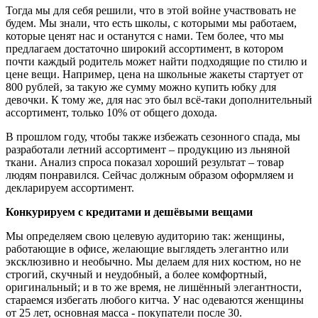
Тогда мы для себя решили, что в этой войне участвовать не
будем. Мы знали, что есть школы, с которыми мы работаем,
которые ценят нас и останутся с нами. Тем более, что мы
предлагаем достаточно широкий ассортимент, в котором
почти каждый родитель может найти подходящие по стилю и
цене вещи. Например, цена на школьные жакеты стартует от
800 рублей, за такую же сумму можно купить юбку для
девочки. К тому же, для нас это был всё-таки дополнительный
ассортимент, только 10% от общего дохода.
В прошлом году, чтобы также избежать сезонного спада, мы
разработали летний ассортимент – продукцию из льняной
ткани. Анализ спроса показал хороший результат – товар
людям понравился. Сейчас должным образом оформляем и
декларируем ассортимент.
Конкурируем с кредитами и дешёвыми вещами
Мы определяем свою целевую аудиторию так: женщины,
работающие в офисе, желающие выглядеть элегантно или
эксклюзивно и необычно. Мы делаем для них костюм, но не
строгий, скучный и неудобный, а более комфортный,
оригинальный; и в то же время, не лишённый элегантности,
стараемся избегать любого китча. У нас одеваются женщины
от 25 лет, основная масса - покупатели после 30.