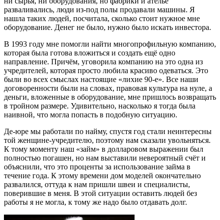
ни сырья, ни оборудования, но фабрики и ателье
разваливались, люди из-под полы продавали машины. Я
нашла таких людей, посчитала, сколько стоит нужное мне
оборудование. Денег не было, нужно было искать инвестора.
В 1993 году мне помогли найти многопрофильную компанию,
которая была готова вложиться и создать ещё одно
направление. Причём, уговорила компанию на это одна из
учредителей, которая просто любила красиво одеваться. Это
были во всех смыслах настоящие «лихие 90-е». Все наши
договоренности были на словах, правовая культура на нуле, а
деньги, вложенные в оборудование, мне пришлось возвращать
в тройном размере. Удивительно, насколько я тогда была
наивной, что могла попасть в подобную ситуацию.
Де-юре мы работали по найму, спустя год стали неинтересны
той женщине-учредителю, поэтому нам сказали увольняться.
К тому моменту наш «займ» в долларовом выражении был
полностью погашен, но нам выставили невероятный счёт и
объяснили, что это проценты за использование займа в
течение года. К этому времени дом моделей окончательно
развалился, оттуда к нам пришли швеи и специалисты,
поверившие в меня. В этой ситуации оставить людей без
работы я не могла, к тому же надо было отдавать долг.