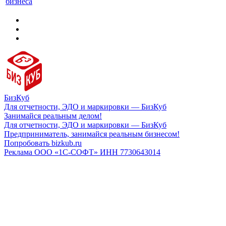
бизнеса
БизКуб
Для отчетности, ЭДО и маркировки — БизКуб
Занимайся реальным делом!
Для отчетности, ЭДО и маркировки — БизКуб
Предприниматель, занимайся реальным бизнесом!
Попробовать bizkub.ru
Реклама ООО «1С-СОФТ» ИНН 7730643014