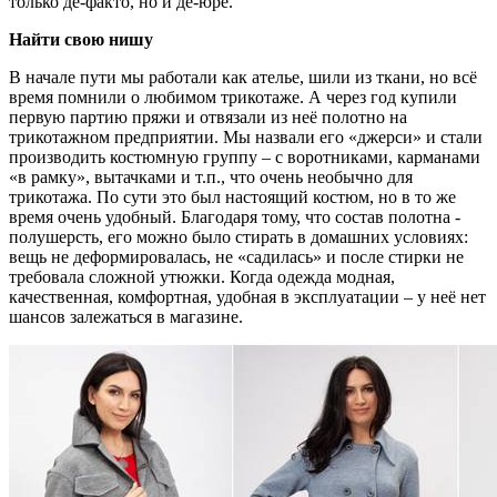
только де-факто, но и де-юре.
Найти свою нишу
В начале пути мы работали как ателье, шили из ткани, но всё
время помнили о любимом трикотаже. А через год купили
первую партию пряжи и отвязали из неё полотно на
трикотажном предприятии. Мы назвали его «джерси» и стали
производить костюмную группу – с воротниками, карманами
«в рамку», вытачками и т.п., что очень необычно для
трикотажа. По сути это был настоящий костюм, но в то же
время очень удобный. Благодаря тому, что состав полотна -
полушерсть, его можно было стирать в домашних условиях:
вещь не деформировалась, не «садилась» и после стирки не
требовала сложной утюжки. Когда одежда модная,
качественная, комфортная, удобная в эксплуатации – у неё нет
шансов залежаться в магазине.