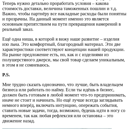
Теперь нужно детально проработать условия – какова
стоимость доставки, величина таможенных пошлин и т.д.
Важно, чтобы партнёру все накладные расходы были понятны
и прозрачны. На данный момент именно это является
основным препятствием на пути превращения намерений в
реальный заказ.
Ещё одна ниша, в которой я вижу наше развитие – изделия
изо льна. Это комфортный, благородный материал. Эти две
характеристики соответствуют концепции нашей продукции.
На рынке предложение есть, но, как и с изделиями из
полушерстяного джерси, мы свой товар сделаем уникальным,
в этом я не сомневаюсь.
P.S.
Мне трудно сказать однозначно, что лучше, быть владельцем
бизнеса или работать по найму. Если ты идёшь в бизнес,
должен быть готовым в любой момент что-то предпринимать,
иначе не стоит и начинать. Но ещё лучше всегда заглядывать
немного вперёд, включать интуицию, опережать события,
ставить новые задачи, тогда, возможно, будешь идти в ногу со
временем, так как любая рефлексия или остановка – это
движение назад.