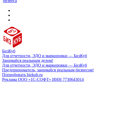
бизнеса
БизКуб
Для отчетности, ЭДО и маркировки — БизКуб
Занимайся реальным делом!
Для отчетности, ЭДО и маркировки — БизКуб
Предприниматель, занимайся реальным бизнесом!
Попробовать bizkub.ru
Реклама ООО «1С-СОФТ» ИНН 7730643014