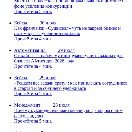
Место на полке: как поставщикам выжить в ритейле на
фоне усиления конкуренции
Прочтёте за 5 мин.
Кейсы
30 июля
Как франчайзи «Сушиселл» чуть не закрыл бизнес и
потом в разы увеличил прибыль
Прочтёте за 4 мин.
Автоматизация
29 июля
От хайпа – к рабочему инструменту: пять важных для
бизнеса AI-трендов 2026 года
Прочтёте за 4 мин.
Кейсы
29 июля
«Решаем все задачи сразу»: как привлекать сотрудников
в стартап и за счёт чего удерживать
Прочтёте за 5 мин.
Менеджмент
28 июля
Почему руководитель выигрывает, когда рядом с ним
растут лидеры
Прочтёте за 5 мин.