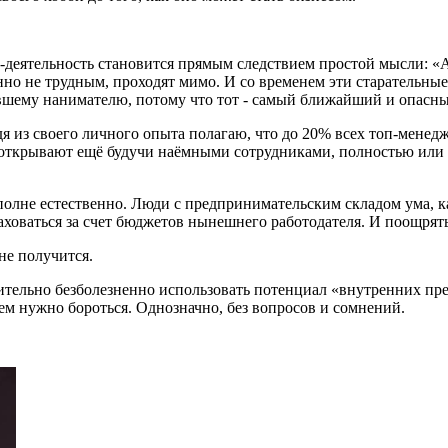
деятельность становится прямым следствием простой мысли: «А 
нно не трудным, проходят мимо. И со временем эти старательны
вшему нанимателю, потому что тот - самый ближайший и опасный
я из своего личного опыта полагаю, что до 20% всех топ-менед
и открывают ещё будучи наёмными сотрудниками, полностью или
вполне естественно. Люди с предпринимательским складом ума, к
ховаться за счет бюджетов нынешнего работодателя. И поощрять
 не получится.
тносительно безболезненно использовать потенциал «внутренних 
ием нужно бороться. Однозначно, без вопросов и сомнений.