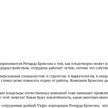
принимателя Ричарда Брэнсона о том, как плодотворно может вл
трудоустройством, сотрудник работает лучше, потому что собст
иверсальным специалистом: и стратегом, и маркетологом, и опе
т стимул резко повысить отдачу от работы. Компания Брэнсона д
рые владельцы отечественных компаний тоже начинают проявля
т этой энергии! Какая будет вовлечённость, какая заинтересова
сотрудников далёкой Virgin, корпорации Ричарда Брэнсона, зато 