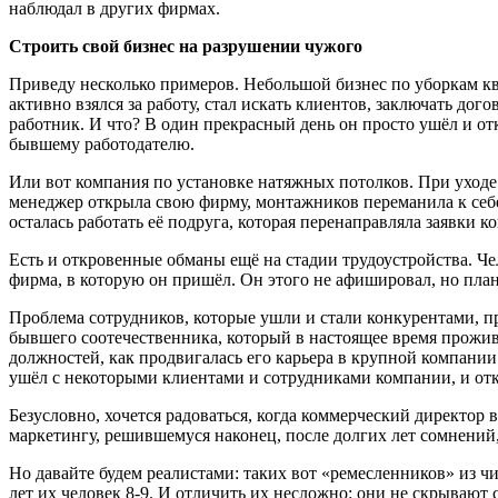
наблюдал в других фирмах.
Строить свой бизнес на разрушении чужого
Приведу несколько примеров. Небольшой бизнес по уборкам кв
активно взялся за работу, стал искать клиентов, заключать до
работник. И что? В один прекрасный день он просто ушёл и о
бывшему работодателю.
Или вот компания по установке натяжных потолков. При уходе 
менеджер открыла свою фирму, монтажников переманила к себе, 
осталась работать её подруга, которая перенаправляла заявки 
Есть и откровенные обманы ещё на стадии трудоустройства. Че
фирма, в которую он пришёл. Он этого не афишировал, но пла
Проблема сотрудников, которые ушли и стали конкурентами, про
бывшего соотечественника, который в настоящее время прожива
должностей, как продвигалась его карьера в крупной компании
ушёл с некоторыми клиентами и сотрудниками компании, и о
Безусловно, хочется радоваться, когда коммерческий директор
маркетингу, решившемуся наконец, после долгих лет сомнений,
Но давайте будем реалистами: таких вот «ремесленников» из ч
лет их человек 8-9. И отличить их несложно: они не скрывают с