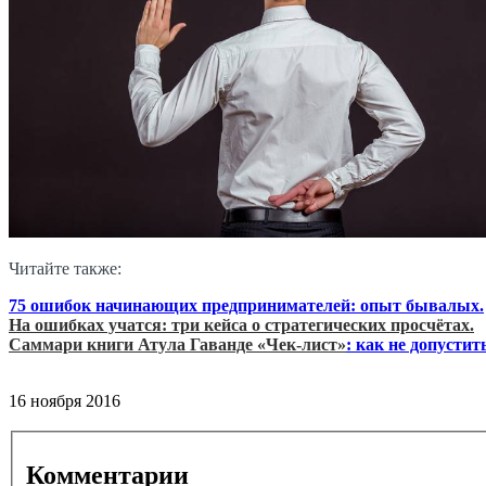
Читайте также:
75 ошибок начинающих предпринимателей: опыт бывалых.
На ошибках учатся: три кейса о стратегических просчётах.
Саммари книги Атула Гаванде «
Ч
ек-лист»
: как не допусти
16 ноября 2016
Комментарии