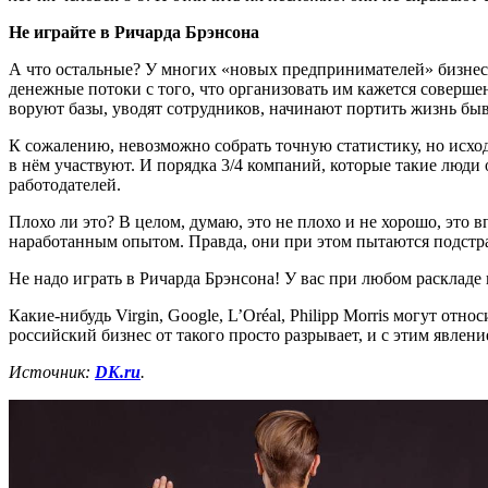
Не играйте в Ричарда Брэнсона
А что остальные? У многих «новых предпринимателей» бизнес-
денежные потоки с того, что организовать им кажется соверше
воруют базы, уводят сотрудников, начинают портить жизнь бы
К сожалению, невозможно собрать точную статистику, но исход
в нём участвуют. И порядка 3/4 компаний, которые такие люд
работодателей.
Плохо ли это? В целом, думаю, это не плохо и не хорошо, это 
наработанным опытом. Правда, они при этом пытаются подстра
Не надо играть в Ричарда Брэнсона! У вас при любом раскладе
Какие-нибудь Virgin, Google, L’Oréal, Philipp Morris могут о
российский бизнес от такого просто разрывает, и с этим явлен
Источник:
DK.ru
.