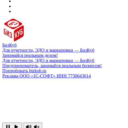
БизКуб
Для отчетности, ЭДО и маркировки — БизКуб
Занимайся реальным делом!
Для отчетности, ЭДО и маркировки — БизКуб
Предприниматель, занимайся реальным бизнесом!
Попробовать bizkub.ru
Реклама ООО «1С-СОФТ» ИНН 7730643014