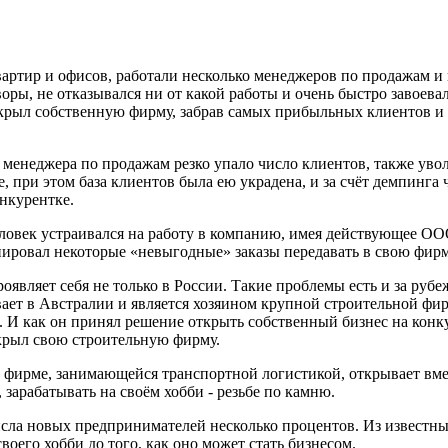
артир и офисов, работали несколько менеджеров по продажам и
говоры, не отказывался ни от какой работы и очень быстро завое
ткрыл собственную фирму, забрав самых прибыльных клиентов и ч
менеджера по продажам резко упало число клиентов, также увол
при этом база клиентов была ею украдена, и за счёт демпинга ч
конкурентке.
ловек устраивался на работу в компанию, имея действующее ООО
нировал некоторые «невыгодные» заказы передавать в свою фир
являет себя не только в России. Такие проблемы есть и за рубеж
ет в Австралии и является хозяином крупной строительной фирмы
. И как он принял решение открыть собственный бизнес на конку
ткрыл свою строительную фирму.
 в фирме, занимающейся транспортной логистикой, открывает вме
 зарабатывать на своём хобби - резьбе по камню.
исла новых предпринимателей несколько процентов. Из известных
воего хобби до того, как оно может стать бизнесом.