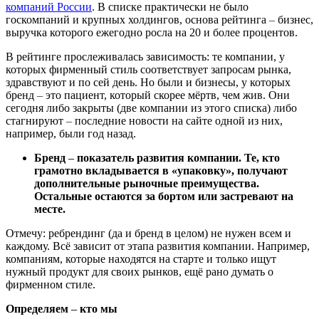
компаний России
. В списке практически не было
госкомпаний и крупных холдингов, основа рейтинга
–
бизнес,
выручка которого ежегодно росла на 20 и более процентов.
В рейтинге прослеживалась зависимость: те компании, у
которых фирменный стиль соответствует запросам рынка,
здравствуют и по сей день. Но были и бизнесы, у которых
бренд
–
это пациент, который скорее мёртв, чем жив. Они
сегодня либо закрыты (две компании из этого списка) либо
стагнируют
–
последние новости на сайте одной из них,
например, были год назад.
Бренд
–
показатель развития компании. Те, кто
грамотно вкладывается в «‎упаковку», получают
дополнительные рыночные преимущества.
Остальные остаются за бортом или застревают на
месте.
Отмечу: ребрендинг (да и бренд в целом) не нужен всем и
каждому. Всё зависит от этапа развития компании. Например,
компаниям, которые находятся на старте и только ищут
нужный продукт для своих рынков, ещё рано думать о
фирменном стиле.
Определяем
–
кто мы