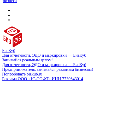
бизнеса
БизКуб
Для отчетности, ЭДО и маркировки — БизКуб
Занимайся реальным делом!
Для отчетности, ЭДО и маркировки — БизКуб
Предприниматель, занимайся реальным бизнесом!
Попробовать bizkub.ru
Реклама ООО «1С-СОФТ» ИНН 7730643014