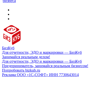
бизнеса
БизКуб
Для отчетности, ЭДО и маркировки — БизКуб
Занимайся реальным делом!
Для отчетности, ЭДО и маркировки — БизКуб
Предприниматель, занимайся реальным бизнесом!
Попробовать bizkub.ru
Реклама ООО «1С-СОФТ» ИНН 7730643014