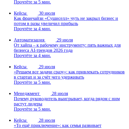
Прочтёте за 5 мин.
Кейсы
30 июля
Как франчайзи «Сушиселл» чуть не закрыл бизнес и
потом в разы увеличил прибыль
Прочтёте за 4 мин.
Автоматизация
29 июля
От хайпа – к рабочему инструменту: пять важных для
бизнеса AI-трендов 2026 года
Прочтёте за 4 мин.
Кейсы
29 июля
«Решаем все задачи сразу»: как привлекать сотрудников
в стартап и за счёт чего удерживать
Прочтёте за 5 мин.
Менеджмент
28 июля
Почему руководитель выигрывает, когда рядом с ним
растут лидеры
Прочтёте за 5 мин.
Кейсы
28 июля
«То ещё приключение»: как семья развивает