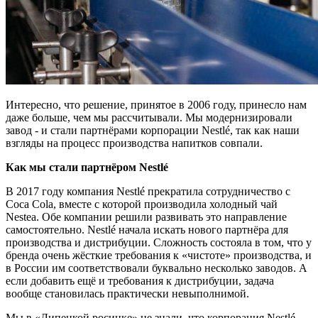
Интересно, что решение, принятое в 2006 году, принесло нам
даже больше, чем мы рассчитывали. Мы модернизировали
завод - и стали партнёрами корпорации Nestlé, так как наши
взгляды на процесс производства напитков совпали.
Как мы стали партнёром Nestlé
В 2017 году компания Nestlé прекратила сотрудничество с
Coca Cola, вместе с которой производила холодный чай
Nestea. Обе компании решили развивать это направление
самостоятельно. Nestlé начала искать нового партнёра для
производства и дистрибуции. Сложность состояла в том, что у
бренда очень жёсткие требования к «чистоте» производства, и
в России им соответствовали буквально несколько заводов. А
если добавить ещё и требования к дистрибуции, задача
вообще становилась практически невыполнимой.
Мы в «Липецкой росинке» не знали, что корпорация Nestlé