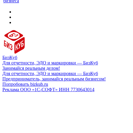
бизнеса
БизКуб
Для отчетности, ЭДО и маркировки — БизКуб
Занимайся реальным делом!
Для отчетности, ЭДО и маркировки — БизКуб
Предприниматель, занимайся реальным бизнесом!
Попробовать bizkub.ru
Реклама ООО «1С-СОФТ» ИНН 7730643014