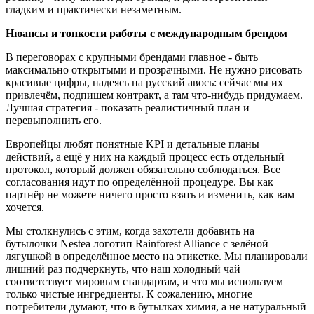
гладким и практически незаметным.
Нюансы и тонкости работы с международным брендом
В переговорах с крупными брендами главное - быть
максимально открытыми и прозрачными. Не нужно рисовать
красивые цифры, надеясь на русский авось: сейчас мы их
привлечём, подпишем контракт, а там что-нибудь придумаем.
Лучшая стратегия - показать реалистичный план и
перевыполнить его.
Европейцы любят понятные KPI и детальные планы
действий, а ещё у них на каждый процесс есть отдельный
протокол, который должен обязательно соблюдаться. Все
согласования идут по определённой процедуре. Вы как
партнёр не можете ничего просто взять и изменить, как вам
хочется.
Мы столкнулись с этим, когда захотели добавить на
бутылочки Nestea логотип Rainforest Alliance с зелёной
лягушкой в определённое место на этикетке. Мы планировали
лишний раз подчеркнуть, что наш холодный чай
соответствует мировым стандартам, и что мы используем
только чистые ингредиенты. К сожалению, многие
потребители думают, что в бутылках химия, а не натуральный