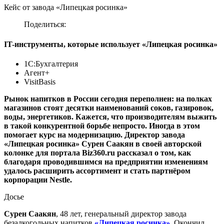
Кейс от завода «Липецкая росинка»
Поделиться:
IT-инструменты, которые использует «Липецкая росинка»
1С:Бухгалтерия
Агент+
VisitBasis
Рынок напитков в России сегодня переполнен: на полках
магазинов стоят десятки наименований соков, газировок,
воды, энергетиков. Кажется, что производителям выжить
в такой конкурентной борьбе непросто. Иногда в этом
помогает курс на модернизацию. Директор завода
«Липецкая росинка» Сурен Саакян в своей авторской
колонке для портала Biz360.ru рассказал о том, как
благодаря проводившимся на предприятии изменениям
удалось расширить ассортимент и стать партнёром
корпорации Nestle.
Досье
Сурен Саакян
, 48 лет, генеральный директор завода
безалкогольных напитков
«Липецкая росинка»
. Окончил