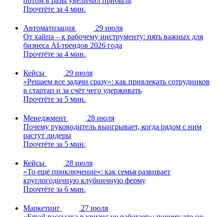
потом в разы увеличил прибыль
Прочтёте за 4 мин.
Автоматизация
29 июля
От хайпа – к рабочему инструменту: пять важных для
бизнеса AI-трендов 2026 года
Прочтёте за 4 мин.
Кейсы
29 июля
«Решаем все задачи сразу»: как привлекать сотрудников
в стартап и за счёт чего удерживать
Прочтёте за 5 мин.
Менеджмент
28 июля
Почему руководитель выигрывает, когда рядом с ним
растут лидеры
Прочтёте за 5 мин.
Кейсы
28 июля
«То ещё приключение»: как семья развивает
круглогодичную клубничную ферму
Прочтёте за 6 мин.
Маркетинг
27 июля
«Email-рассылка в кризис не работает»: почему это не