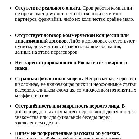
Отсутствие реального опыта
. Срок работы компании
не превышает двух лет, нет собственной сети или
партнёров-франчайзи, либо их количество крайне мало.
Отсутствует договор коммерческой концессии или
лицензионный договор
. Либо в договорах отсутствуют
пункты, документально закрепляющие обещания,
данные на этапе переговоров.
Нет зарегистрированного в Рос
п
атенте товарного
знака.
Странная финансовая модель
. Непрозрачная, чересчур
шаблонная, не включающая риски и необходимые статьи
расходов, слишком сложная, со множеством непонятных
коэффициентов.
Отстран
ё
нность или закрытость первого лица.
В
добропорядочных компаниях первое лицо доступно для
знакомства или для финальной беседы перед
заключением сделки.
Ничем не подкрепл
ё
нные рассказы об успехах.
Потенциальный франчайзи просит дать контакты