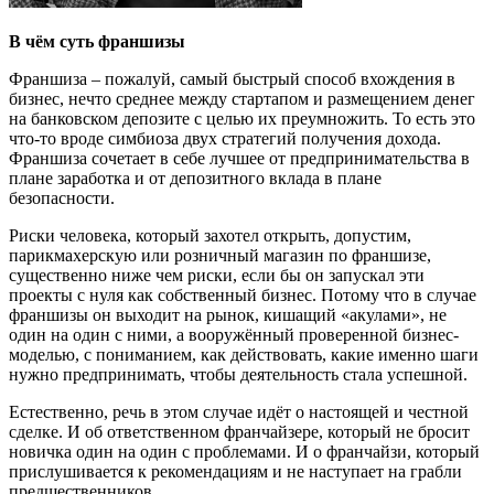
В чём суть
франшиз
ы
Франшиза – пожалуй, самый быстрый способ вхождения в
бизнес, нечто среднее между стартапом и размещением денег
на банковском депозите с целью их преумножить. То есть это
что-то вроде симбиоза двух стратегий получения дохода.
Франшиза сочетает в себе лучшее от предпринимательства в
плане заработка и от депозитного вклада в плане
безопасности.
Риски человека, который захотел открыть, допустим,
парикмахерскую или розничный магазин по франшизе,
существенно ниже чем риски, если бы он запускал эти
проекты с нуля как собственный бизнес. Потому что в случае
франшизы он выходит на рынок, кишащий «акулами», не
один на один с ними, а вооружённый проверенной бизнес-
моделью, с пониманием, как действовать, какие именно шаги
нужно предпринимать, чтобы деятельность стала успешной.
Естественно, речь в этом случае идёт о настоящей и честной
сделке. И об ответственном франчайзере, который не бросит
новичка один на один с проблемами. И о франчайзи, который
прислушивается к рекомендациям и не наступает на грабли
предшественников.