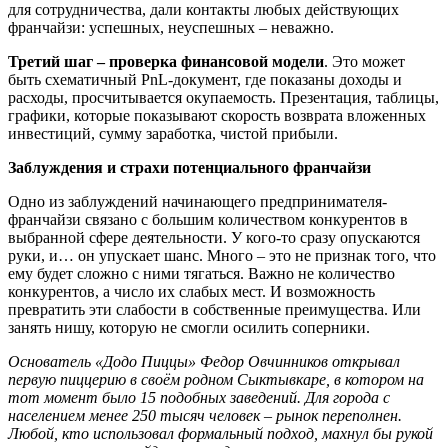
для сотрудничества, дали контакты любых действующих
франчайзи: успешных, неуспешных – неважно.
Третий шаг – проверка финансовой модели
. Это может
быть схематичный
PnL-документ, где
показаны
доходы и
расходы, просчитывается окупаемость.
Презентация, таблицы,
графики, которые показывают скорость возврата вложенных
инвестиций, сумму заработка, чистой прибыли.
Заблуждения и страхи потенциального франчайзи
Одно из заблуждений начинающего предпринимателя-
франчайзи связано с большим количеством конкурентов в
выбранной сфере деятельности. У кого-то сразу опускаются
руки, и… он упускает шанс. Много – это не признак того, что
ему будет сложно с ними тягаться. Важно не количество
конкурентов, а число их слабых мест. И возможность
превратить эти слабости в собственные преимущества. Или
занять нишу, которую не смогли осилить соперники.
О
снователь
«
Додо Пиццы
»
Федор Овчинников открывал
первую пиццерию в сво
ё
м родном
Сыктывкаре
, в котором на
тот момент было 15 подобных заведений. Для
города с
населением менее 250 тысяч человек – ры
нок переполнен.
Любой, кто использовал формальный подход, махнул бы рукой