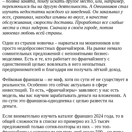
– поляна занята, пойду искать другое место, или, например,
переключился бы на другую деятельность. А Овчинников стал
изучать недостатки каждого из
заведений.
Он заказывал у
всех, сравнивал, находил изъяны во вкусе, в качестве
обслуживания, скорости доставки. Проработал все слабые
места и стал лидером. Сначала в сво
ё
м городе, потом
завоевал любовь всей страны.
Один из страхов новичка – нарваться на мошенников или
просто недобросовестных франчайзеров. На рынке немало
сомнительных предложений с непонятными бизнес-
моделями. Есть и те, кто работает по франчайзингу с
единственной целью: вовлекать в него неопытных
предпринимателей и благодаря им получать лёгкий доход.
Фейковая франшиза – не миф, хотя по сути её не существует в
реальности. Особенно это сейчас актуально в сфере
инвестиций. То есть, «франчайзеры» заявляют: у нас есть
модель, мы вас научим зарабатывать деньги на вложениях. А
по сути это франшиза-однодневка с целью развести на
деньги.
Если внимательно изучить каталог франшиз 2024 года, то в
общей сложности в списке из примерно из 3,5 тысяч
предложений только сотня-полторы из них – это топ-
франчайзеры с успешным опытом, ещё около 500 – не топы,