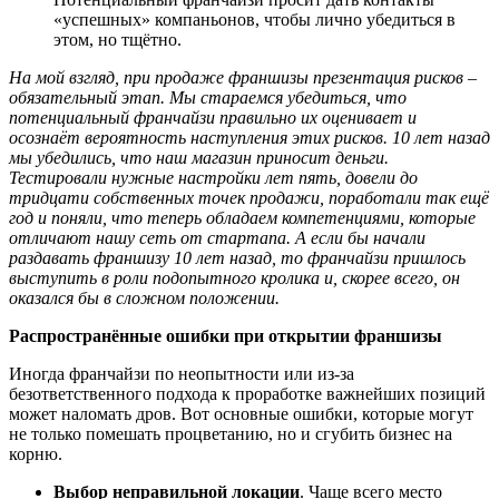
«успешных» компаньонов, чтобы лично убедиться в
этом, но тщётно.
На мой взгляд, п
ри продаже франшизы презентация рисков –
обязательный этап. Мы стараемся убедиться, что
потенциальный франчайзи правильно их оценивает и
осозна
ё
т вероятность наступления этих рисков. 10 лет назад
мы убедились, что наш магазин приносит деньги.
Тестировали нужные настройки лет пять, довели до
тридцати собственных точек продажи, поработали так ещ
ё
год и поняли, что теперь обладаем компетенциями, которые
отличают нашу сеть от стартапа. А если бы начали
раздавать франшизу 10 лет назад, то франчайзи пришлось
выступить в роли подопытного кролика и, скорее всего, он
оказался бы в сложном положении.
Распространённые
ошиб
ки при открытии франшизы
Иногда франчайзи по неопытности или из-за
безответственного подхода к проработке важнейших позиций
может наломать дров. Вот основные ошибки, которые могут
не только помешать процветанию, но и сгубить бизнес на
корню.
Выбор неправильной локации
. Чаще всего место