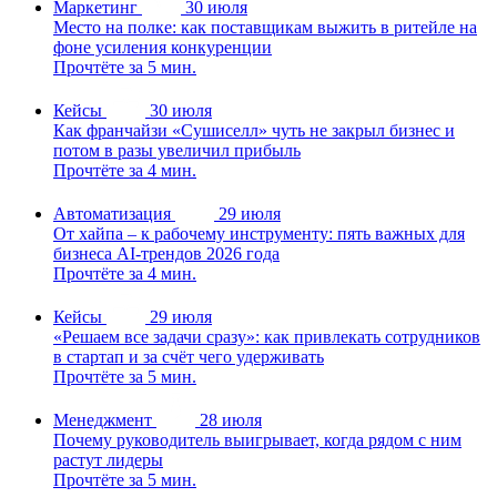
Маркетинг
30 июля
Место на полке: как поставщикам выжить в ритейле на
фоне усиления конкуренции
Прочтёте за 5 мин.
Кейсы
30 июля
Как франчайзи «Сушиселл» чуть не закрыл бизнес и
потом в разы увеличил прибыль
Прочтёте за 4 мин.
Автоматизация
29 июля
От хайпа – к рабочему инструменту: пять важных для
бизнеса AI-трендов 2026 года
Прочтёте за 4 мин.
Кейсы
29 июля
«Решаем все задачи сразу»: как привлекать сотрудников
в стартап и за счёт чего удерживать
Прочтёте за 5 мин.
Менеджмент
28 июля
Почему руководитель выигрывает, когда рядом с ним
растут лидеры
Прочтёте за 5 мин.