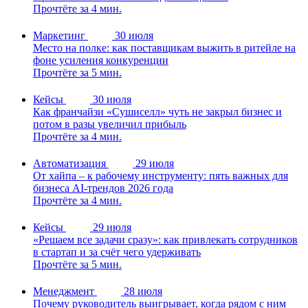
Прочтёте за 4 мин.
Маркетинг
30 июля
Место на полке: как поставщикам выжить в ритейле на
фоне усиления конкуренции
Прочтёте за 5 мин.
Кейсы
30 июля
Как франчайзи «Сушиселл» чуть не закрыл бизнес и
потом в разы увеличил прибыль
Прочтёте за 4 мин.
Автоматизация
29 июля
От хайпа – к рабочему инструменту: пять важных для
бизнеса AI-трендов 2026 года
Прочтёте за 4 мин.
Кейсы
29 июля
«Решаем все задачи сразу»: как привлекать сотрудников
в стартап и за счёт чего удерживать
Прочтёте за 5 мин.
Менеджмент
28 июля
Почему руководитель выигрывает, когда рядом с ним