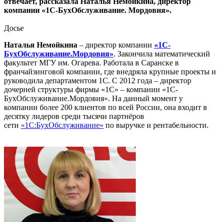
отвечает, рассказала Наталья Немойкина, директор
компании «1С-БухОбслуживание. Мордовия».
Досье
Наталья Немойкина
– директор компании
«1С-
БухОбслуживание.Мордовия»
. Закончила математический
факультет МГУ им. Огарева. Работала в Саранске в
франчайзинговой компании, где внедряла крупные проекты и
руководила департаментом 1С. С 2012 года – директор
дочерней структуры фирмы «1С» – компании «1С-
БухОбслуживание.Мордовия». На данный момент у
компании более 200 клиентов по всей России, она входит в
десятку лидеров среди тысячи партнёров
сети
«1С:БухОбслуживание»
по выручке и рентабельности.