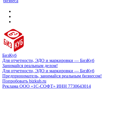
бизнеса
БизКуб
Для отчетности, ЭДО и маркировки — БизКуб
Занимайся реальным делом!
Для отчетности, ЭДО и маркировки — БизКуб
Предприниматель, занимайся реальным бизнесом!
Попробовать bizkub.ru
Реклама ООО «1С-СОФТ» ИНН 7730643014