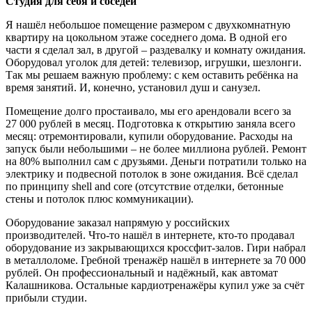
Студия для себя и соседей
Я нашёл небольшое помещение размером с двухкомнатную
квартиру на цокольном этаже соседнего дома. В одной его
части я сделал зал, в другой – раздевалку и комнату ожидания.
Оборудовал уголок для детей: телевизор, игрушки, шезлонги.
Так мы решаем важную проблему: с кем оставить ребёнка на
время занятий. И, конечно, установил душ и санузел.
Помещение долго простаивало, мы его арендовали всего за
27 000 рублей в месяц. Подготовка к открытию заняла всего
месяц: отремонтировали, купили оборудование. Расходы на
запуск были небольшими – не более миллиона рублей. Ремонт
на 80% выполнил сам с друзьями. Деньги потратили только на
электрику и подвесной потолок в зоне ожидания. Всё сделал
по принципу shell and core (отсутствие отделки, бетонные
стены и потолок плюс коммуникации).
Оборудование заказал напрямую у российских
производителей. Что-то нашёл в интернете, кто-то продавал
оборудование из закрывающихся кроссфит-залов. Гири набрал
в металлоломе. Гребной тренажёр нашёл в интернете за 70 000
рублей. Он профессиональный и надёжный, как автомат
Калашникова. Остальные кардиотренажёры купил уже за счёт
прибыли студии.