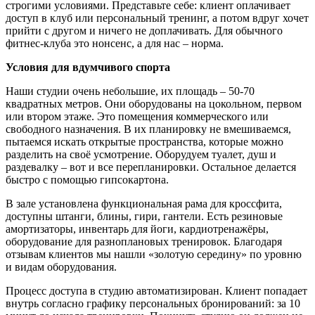
строгими условиями. Представьте себе: клиент оплачивает
доступ в клуб или персональный тренинг, а потом вдруг хочет
прийти с другом и ничего не доплачивать. Для обычного
фитнес-клуба это нонсенс, а для нас – норма.
Условия для вдумчивого спорта
Наши студии очень небольшие, их площадь – 50-70
квадратных метров. Они оборудованы на цокольном, первом
или втором этаже. Это помещения коммерческого или
свободного назначения. В их планировку не вмешиваемся,
пытаемся искать открытые пространства, которые можно
разделить на своё усмотрение. Оборудуем туалет, душ и
раздевалку – вот и все перепланировки. Остальное делается
быстро с помощью гипсокартона.
В зале установлена функциональная рама для кроссфита,
доступны штанги, блины, гири, гантели. Есть резиновые
амортизаторы, инвентарь для йоги, кардиотренажёры,
оборудование для разноплановых тренировок. Благодаря
отзывам клиентов мы нашли «золотую середину» по уровню
и видам оборудования.
Процесс доступа в студию автоматизирован. Клиент попадает
внутрь согласно графику персональных бронирований: за 10