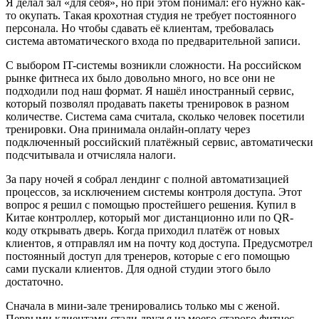
Я делал зал «для себя», но при этом понимал: его нужно как-
то окупать. Такая крохотная студия не требует постоянного
персонала. Но чтобы сдавать её клиентам, требовалась
система автоматического входа по предварительной записи.
С выбором IT-системы возникли сложности. На российском
рынке фитнеса их было довольно много, но все они не
подходили под наш формат. Я нашёл иностранный сервис,
который позволял продавать пакеты тренировок в разном
количестве. Система сама считала, сколько человек посетили
тренировки. Она принимала онлайн-оплату через
подключенный российский платёжный сервис, автоматически
подсчитывала и отчисляла налоги.
За пару ночей я собрал лендинг с полной автоматизацией
процессов, за исключением системы контроля доступа. Этот
вопрос я решил с помощью простейшего решения. Купил в
Китае контроллер, который мог дистанционно или по QR-
коду открывать дверь. Когда приходил платёж от новых
клиентов, я отправлял им на почту код доступа. Предусмотрел
постоянный доступ для тренеров, которые с его помощью
сами пускали клиентов. Для одной студии этого было
достаточно.
Сначала в мини-зале тренировались только мы с женой.
Первыми клиентами стали друзья из моего старого фитнес-