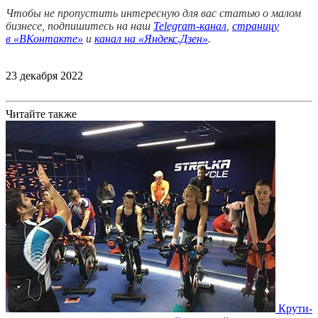
Чтобы не пропустить интересную для вас статью о малом
бизнесе, подпишитесь на наш
Telegram-канал
,
страницу
в
«ВКонтакте»
и
канал на «Яндекс.Дзен»
.
23 декабря 2022
Читайте также
Крути-