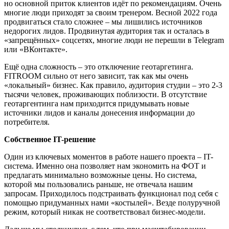
но основной приток клиентов идёт по рекомендациям. Очень
многие люди приходят за своим тренером. Весной 2022 года
продвигаться стало сложнее – мы лишились источников
недорогих лидов. Продвинутая аудитория так и осталась в
«запрещённых» соцсетях, многие люди не перешли в Telegram
или «ВКонтакте».
Ещё одна сложность – это отключение геотаргетинга.
FITROOM сильно от него зависит, так как мы очень
«локальный» бизнес. Как правило, аудитория студии – это 2-3
тысячи человек, проживающих поблизости. В отсутствие
геотаргентинга нам приходится придумывать новые
источники лидов и каналы донесения информации до
потребителя.
Собственное IT-решение
Один из ключевых моментов в работе нашего проекта – IT-
система. Именно она позволяет нам экономить на ФОТ и
предлагать минимально возможные цены. Но система,
которой мы пользовались раньше, не отвечала нашим
запросам. Приходилось подстраивать функционал под себя с
помощью придуманных нами «костылей». Везде полуручной
режим, который никак не соответствовал бизнес-модели.