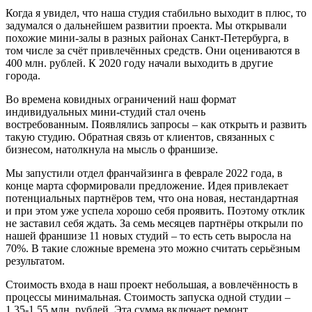
Когда я увидел, что наша студия стабильно выходит в плюс, то
задумался о дальнейшем развитии проекта. Мы открывали
похожие мини-залы в разных районах Санкт-Петербурга, в
том числе за счёт привлечённых средств. Они оцениваются в
400 млн. рублей. К 2020 году начали выходить в другие
города.
Во времена ковидных ограничений наш формат
индивидуальных мини-студий стал очень
востребованным. Появлялись запросы – как открыть и развить
такую студию. Обратная связь от клиентов, связанных с
бизнесом, натолкнула на мысль о франшизе.
Мы запустили отдел франчайзинга в феврале 2022 года, в
конце марта сформировали предложение. Идея привлекает
потенциальных партнёров тем, что она новая, нестандартная
и при этом уже успела хорошо себя проявить. Поэтому отклик
не заставил себя ждать. За семь месяцев партнёры открыли по
нашей франшизе 11 новых студий – то есть сеть выросла на
70%. В такие сложные времена это можно считать серьёзным
результатом.
Стоимость входа в наш проект небольшая, а вовлечённость в
процессы минимальная. Стоимость запуска одной студии –
1,35-1,55 млн. рублей. Эта сумма включает ремонт,