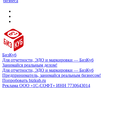
бизнеса
БизКуб
Для отчетности, ЭДО и маркировки — БизКуб
Занимайся реальным делом!
Для отчетности, ЭДО и маркировки — БизКуб
Предприниматель, занимайся реальным бизнесом!
Попробовать bizkub.ru
Реклама ООО «1С-СОФТ» ИНН 7730643014