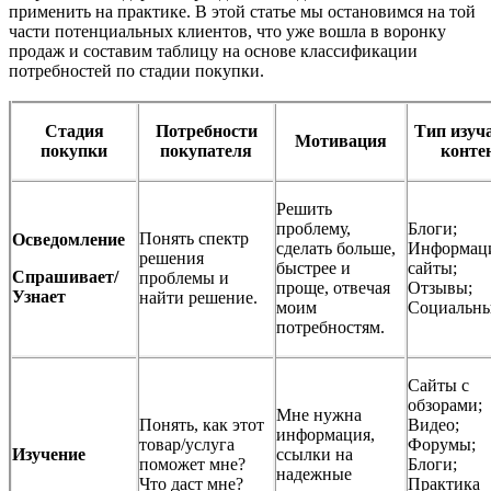
применить на практике. В этой статье мы остановимся на той
части потенциальных клиентов, что уже вошла в воронку
продаж и составим таблицу на основе классификации
потребностей по стадии покупки.
Стадия
Потребности
Тип изуч
Мотивация
покупки
покупателя
конте
Решить
проблему,
Блоги;
Понять спектр
Осведомление
сделать больше,
Информац
решения
быстрее и
сайты;
Спрашивает/
проблемы и
проще, отвечая
Отзывы;
Узнает
найти решение.
моим
Социальны
потребностям.
Сайты с
обзорами;
Мне нужна
Понять, как этот
Видео;
информация,
товар/услуга
Форумы;
Изучение
ссылки на
поможет мне?
Блоги;
надежные
Что даст мне?
Практика