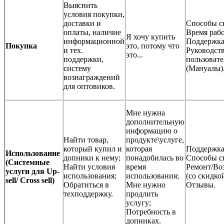
Выяснить
условия покупки,
доставки и
Способы с
оплаты, наличие
Время раб
Я хочу купить
информационной
Поддержка
Покупка
это, потому что
и тех.
Руководст
это...
поддержки,
пользовате
систему
(Мануалы)
вознаграждений
для оптовиков.
Мне нужна
дополнительную
информацию о
Найти товар,
продукте\услуге,
который купил и
которая
Поддержка
Использование
допники к нему;
понадобилась во
Способы с
(Системные
Найти условия
время
Ремонт/Во
услуги для Up-
использования;
использования;
(со скидкой
sell/ Cross sell)
Обратиться в
Мне нужно
Отзывы.
техподдержку.
продлить
услугу;
Потребность в
допниках.