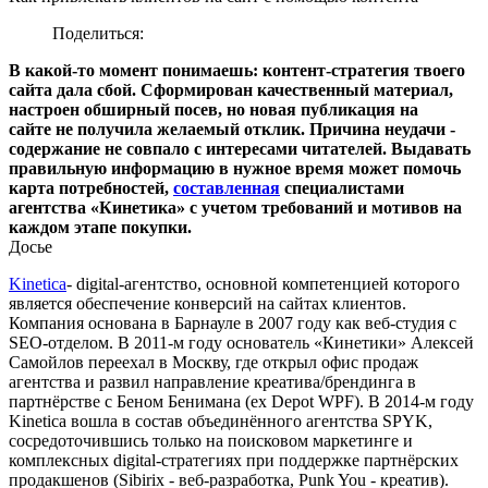
Поделиться:
В какой-то момент понимаешь: контент-стратегия твоего
сайта дала сбой. Сформирован качественный материал,
настроен обширный посев, но новая публикация на
сайте не получила желаемый отклик. Причина неудачи -
содержание не совпало с интересами читателей. Выдавать
правильную информацию в нужное время может помочь
карта потребностей,
составленная
специалистами
агентства «Кинетика» с учетом требований и мотивов на
каждом этапе покупки.
Досье
Kinetica
- digital-агентство, основной компетенцией которого
является обеспечение конверсий на сайтах клиентов.
Компания основана в Барнауле в 2007 году как веб-студия с
SEO-отделом. В 2011-м году основатель «Кинетики» Алексей
Самойлов переехал в Москву, где открыл офис продаж
агентства и развил направление креатива/брендинга в
партнёрстве с Беном Бенимана (ex Depot WPF). В 2014-м году
Kinetica вошла в состав объединённого агентства SPYK,
сосредоточившись только на поисковом маркетинге и
комплексных digital-стратегиях при поддержке партнёрcких
продакшенов (Sibirix - веб-разработка, Punk You - креатив).