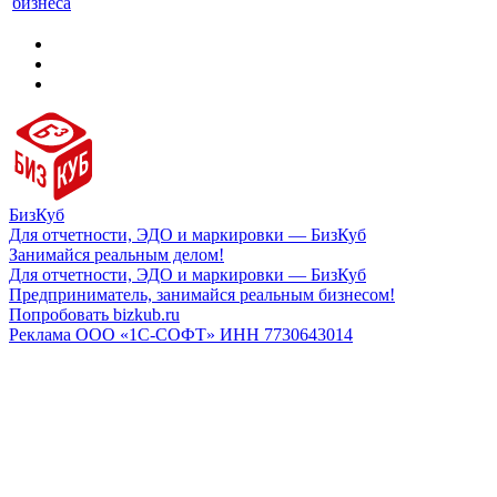
бизнеса
БизКуб
Для отчетности, ЭДО и маркировки — БизКуб
Занимайся реальным делом!
Для отчетности, ЭДО и маркировки — БизКуб
Предприниматель, занимайся реальным бизнесом!
Попробовать bizkub.ru
Реклама ООО «1С-СОФТ» ИНН 7730643014