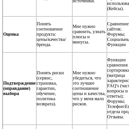
источники.
использов
(Кейсы).
Понять
Сравнение
Мне нужно
соотношение
сайтов;
сравнить, узнать
Оценка
продукта:
Форумы;
плюсы и
цены/качества/
Социальны
минусы.
бренда.
Функции
Функции
сравнения
сортировк
Понять риски
Мне нужно
(матрица
(сервис,
убедиться, что
характерис
Подтверждение
страховка,
это лучшее
FAQ's (час
(оправдание)
гарантии,
соотношение
вопросы и
выбора
обучение,
цены и качества,
ответы);
политика
что у меня мало
Форумы;
возврата).
рисков.
Телефон\E
отдела про
Отзывы.