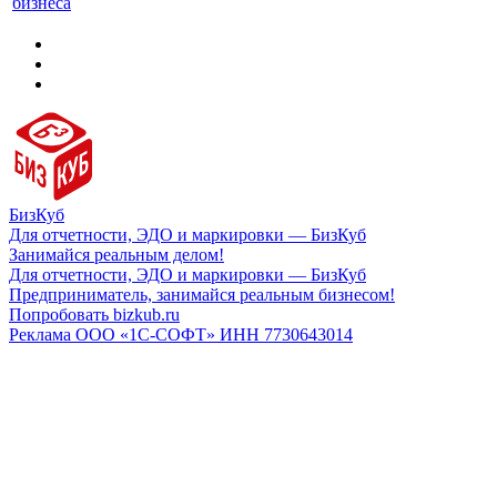
бизнеса
БизКуб
Для отчетности, ЭДО и маркировки — БизКуб
Занимайся реальным делом!
Для отчетности, ЭДО и маркировки — БизКуб
Предприниматель, занимайся реальным бизнесом!
Попробовать bizkub.ru
Реклама ООО «1С-СОФТ» ИНН 7730643014