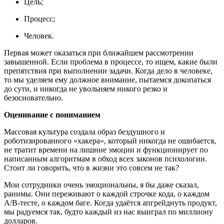
Цель;
Процесс;
Человек.
Первая может оказаться при ближайшем рассмотрении
завышенной. Если проблема в процессе, то ищем, какие были
препятствия при выполнении задачи. Когда дело в человеке,
то мы уделяем ему должное внимание, пытаемся докопаться
до сути, и никогда не увольняем никого резко и
безосновательно.
Оценивание с пониманием
Массовая культура создала образ бездушного и
роботизированного «хакера», который никогда не ошибается,
не тратит времени на лишние эмоции и функционирует по
написанным алгоритмам в обход всех законов психологии.
Стоит ли говорить, что в жизни это совсем не так?
Мои сотрудники очень эмоциональны, я бы даже сказал,
ранимы. Они переживают о каждой строчке кода, о каждом
A/B-тесте, о каждом баге. Когда удаётся апгрейднуть продукт,
мы радуемся так, будто каждый из нас выиграл по миллиону
долларов.