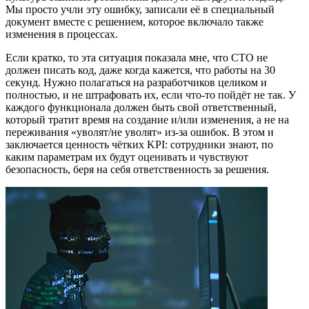
Мы просто учли эту ошибку, записали е
ё
в специальный
документ вместе с решением, которое включало также
изменения в процессах.
Если кратко, то эта ситуация показала мне, что СТО не
должен писать код, даже когда кажется, что работы на 30
секунд. Нужно полагаться на разработчиков целиком и
полностью
,
и не штрафовать их, если что-то пойд
ё
т не так. У
каждого функционала должен быть свой ответственный,
который тратит время на создание и/или изменения, а не на
переживания
«
уволят/не уволят
»
из-за ошибок. В этом и
заключается ценность ч
ё
тких KPI: сотрудники знают, по
каким параметрам их будут оценивать и чувствуют
безопасность, беря на себя ответственность за решения.