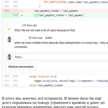
В итоге мы, конечно, вс
ё
исправили. И можно было бы ещ
ё
долго переживать по поводу утраченного времени и денег, но
культура blameless postmortems диктует нам другой подход.