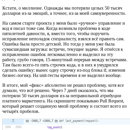
Кстати, о миллионе. Однажды мы потеряли целых 50 тысяч
долларов из-за эмоций, а точнее, из-за моей самоуверенности.
На самом старте проекта у меня было «ручное» управление и
код я писал тоже сам. Когда возникла проблема в коде
пятилетней давности, я, вместо того, чтобы поручить
исправление неполадок специалисту, взялся всё править сам.
Ошибка была просто детской. Но тогда у меня уже была
сумасшедшая загрузка: встречи, текущие задачи. Я отнёсся к
исправлению ошибок легкомысленно и выделил на эту
работу, грубо говоря, 15-минутный перерыв между встречами.
Там было всего-то пять строчек кода, и в них я умудрился
сделать ошибку: вынес одну строчку из-под блока if, изменив
бизнес-логику. На
unit-тесты времени я не выделил вообще.
В итоге, мой
«
фикс
»
абсолютно не решил проблему, хотя все
думали, что вс
ё
решено. Через 7 дней оказалось, что мы
потеряли 50 тысяч долларов из-за неправильной атрибуции
платного маркетинга. На скриншоте показываю Pull Request,
который решает созданную мной проблему и состоит всего из
четыр
ё
х пробелов.