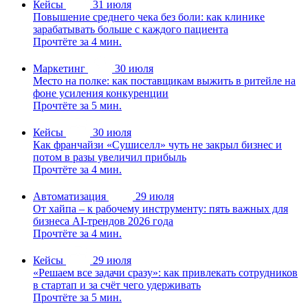
Кейсы
31 июля
Повышение среднего чека без боли: как клинике
зарабатывать больше с каждого пациента
Прочтёте за 4 мин.
Маркетинг
30 июля
Место на полке: как поставщикам выжить в ритейле на
фоне усиления конкуренции
Прочтёте за 5 мин.
Кейсы
30 июля
Как франчайзи «Сушиселл» чуть не закрыл бизнес и
потом в разы увеличил прибыль
Прочтёте за 4 мин.
Автоматизация
29 июля
От хайпа – к рабочему инструменту: пять важных для
бизнеса AI-трендов 2026 года
Прочтёте за 4 мин.
Кейсы
29 июля
«Решаем все задачи сразу»: как привлекать сотрудников
в стартап и за счёт чего удерживать
Прочтёте за 5 мин.