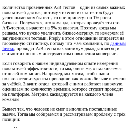
Количество проведённых A/B-тестов
–
один из самых важных
показателей для нас, потому что если из ста тестов будут
успешными хотя бы пять, то они принесут по 1% роста
бизнеса. Получается, что команда, которая проведёт эти сто
A/B-тестов, вырастет на 5% за квартал. Поэтому когда мы
решаем, что нужно увеличить бизнес-метрику, то измеряем её
запущенными тестами. Preply в этом отношении опирается на
глобальную статистику, потому что 70% компаний, по
данным
Invesp
, проводят A/B-тесты как минимум дважды в месяц и
считают их ценным инструментом повышения конверсии.
Если говорить о нашем индивидуальном опыте измерения
показателей эффективности, то мы, опять же, отталкиваемся
от целей компании. Например, мы хотим, чтобы наши
пользователи-студенты проводили как можно больше времени
за учёбой. Значит, отдел, который с ними работает напрямую,
оцениваем по количеству времени, которое студент проводит
на платформе. Метрика каскадируется на каждого члена
команды.
Бывает так, что человек не смог выполнить поставленные
задачи. Тогда мы собираемся и рассматриваем проблему с трёх
позиций: