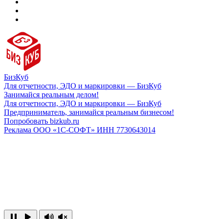
БизКуб
Для отчетности, ЭДО и маркировки — БизКуб
Занимайся реальным делом!
Для отчетности, ЭДО и маркировки — БизКуб
Предприниматель, занимайся реальным бизнесом!
Попробовать bizkub.ru
Реклама ООО «1С-СОФТ» ИНН 7730643014