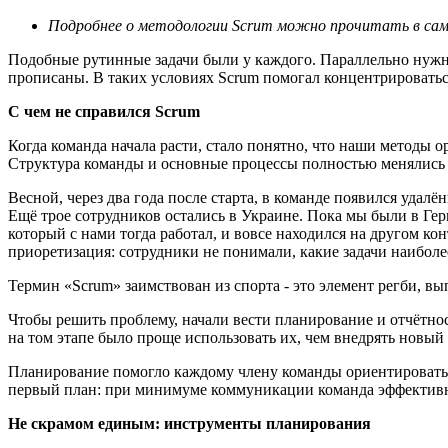
Подробнее о методологии
Scrum
можно прочитать в сам
Подобные рутинные задачи были у каждого. Параллельно нужно
прописаны. В таких условиях Scrum помогал концентрироваться
С чем не справился Scrum
Когда команда начала расти, стало понятно, что наши методы 
Структура команды и основные процессы полностью менялись к
Весной, через два года после старта, в команде появился удал
Ещё трое сотрудников остались в Украине. Пока мы были в Ге
который с нами тогда работал, и вовсе находился на другом к
приоретизация: сотрудники не понимали, какие задачи наибол
Термин «Scrum» заимствован из спорта - это элемент регби, в
Чтобы решить проблему, начали вести планирование и отчётнос
на том этапе было проще использовать их, чем внедрять новый
Планирование помогло каждому члену команды ориентироваться 
первый план: при минимуме коммуникации команда эффективн
Не скрамом единым: инструменты планирования