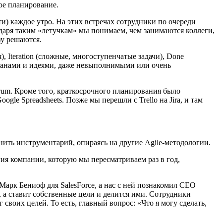
ое планирование.
и) каждое утро. На этих встречах сотрудники по очереди
одаря таким «летучкам» мы понимаем, чем занимаются коллеги,
зу решаются.
я), Iteration (сложные, многоступенчатые задачи), Done
и планами и идеями, даже невыполнимыми или очень
crum. Кроме того, краткосрочного планирования было
le Spreadsheets. Позже мы перешли с Trello на Jira, и там
ить инструментарий, опираясь на другие Agile-методологии.
гия компании, которую мы пересматриваем раз в год,
Марк Бениоф для SalesForce, а нас с ней познакомил CEO
, а ставит собственные цели и делится ими. Сотрудники
оих целей. То есть, главный вопрос: «Что я могу сделать,