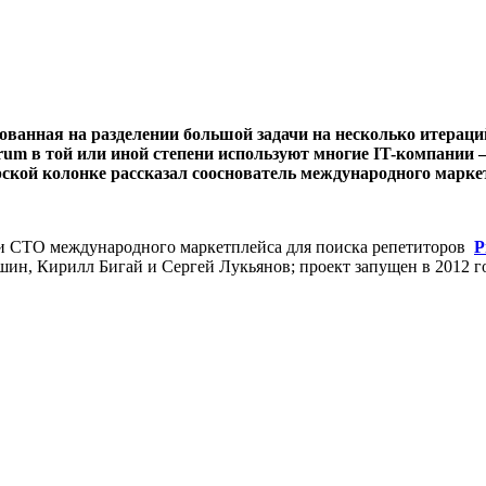
ованная на разделении большой задачи на несколько итераци
m в той или иной степени используют многие IT-компании –
рской колонке рассказал сооснователь международного марке
ь и СТО международного маркетплейса для поиска репетиторов
P
ошин, Кирилл Бигай и Сергей Лукьянов; проект запущен в 2012 г