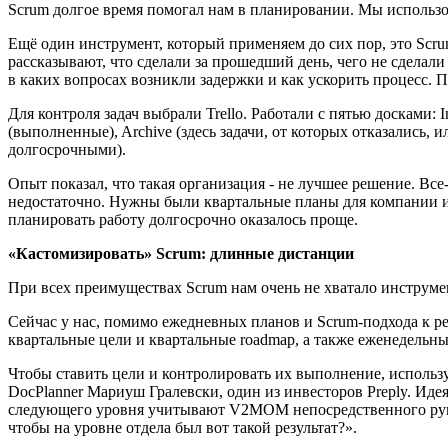
Scrum долгое время помогал нам в планировании. Мы использ
Ещё один инструмент, который применяем до сих пор, это Scrum
рассказывают, что сделали за прошедший день, чего не сделал
в каких вопросах возникли задержки и как ускорить процесс. 
Для контроля задач выбрали Trello. Работали с пятью досками: I
(выполненные), Archive (здесь задачи, от которых отказались,
долгосрочными).
Опыт показал, что такая организация - не лучшее решение. Все
недостаточно. Нужны были квартальные планы для компании и не
планировать работу долгосрочно оказалось проще.
«Кастомизировать» Scrum: длинные дистанции
При всех преимуществах Scrum нам очень не хватало инструме
Сейчас у нас, помимо ежедневных планов и Scrum-подхода к ре
квартальные цели и квартальные roadmap, а также еженедельны
Чтобы ставить цели и контролировать их выполнение, использу
DocPlanner Мариуш Гралевски, один из инвесторов Preply. Иде
следующего уровня учитывают V2MOM непосредственного руково
чтобы на уровне отдела был вот такой результат?».