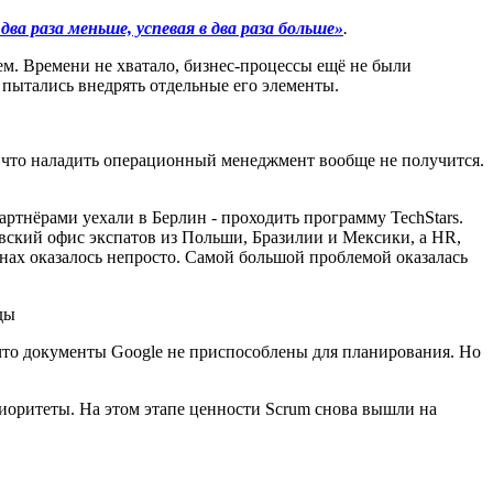
два раза меньше, успевая в два раза больше»
.
м. Времени не хватало, бизнес-процессы ещё не были
 пытались внедрять отдельные его элементы.
ь, что наладить операционный менеджмент вообще не получится.
партнёрами уехали в Берлин - проходить программу TechStars.
евский офис экспатов из Польши, Бразилии и Мексики, а HR,
анах оказалось непросто. Самой большой проблемой оказалась
ды
 что документы Google не приспособлены для планирования. Но
риоритеты. На этом этапе ценности Scrum снова вышли на