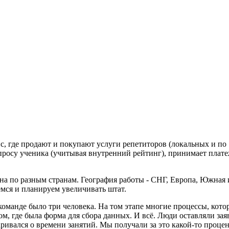
ейс, где продают и покупают услуги репетиторов (локальных и п
апросу ученика (учитывая внутренний рейтинг), принимает плат
ана по разным странам. География работы - СНГ, Европа, Южная
емся и планируем увеличивать штат.
 команде было три человека. На том этапе многие процессы, кот
, где была форма для сбора данных. И всё. Люди оставляли зая
аривался о времени занятий. Мы получали за это какой-то процент