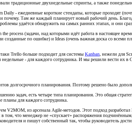
овали традиционные двухнедельные спринты, а также понедельн
 Daily - ежедневные короткие стендапы, которые проходят (почт
и и почему. Там же каждый планирует новый рабочий день. Благ
Проблемы удаётся обнаружить на самых ранних этапах, и они сра
n the process (задачи, над которыми идёт работа в настоящее врем
 или созданные по ошибке) и Ideas (очень важная доска со всем
-таки Trello больше подходит для системы
Kanban
, нежели для S
дельные - для каждого сотрудника. И мы решили вести их в Goog
нтов долгосрочного планирования. Поэтому решено было дополн
шению задач, есть четыре типа планирования. Это общая страте
е планы для каждого сотрудника.
ем V2MOM, из арсенала Agile-методов. Этот подход разработал 
я в том, что менеджер не «спускает» распоряжения подчинённым
дителя и пишут собственный так, чтобы руководитель достиг св