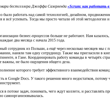
мари бестселлера Джеффа Сазерленда
«Scrum: как работать в 
 было работать над самой технологией, дизайном, продвижение
 и всё успевать. Тогда мы просто читали об этой методологии и
организации бизнес-процессов больше не работают. Нам казалос
аждые два месяца с начала 2015 года.
ённый сотрудник из Польши, а ещё через несколько месяцев мы с 
рмании, наняли там одну сотрудницу. Также мы пригласили в ки
онтиненте, в Гане. Координировать работу команды в четырёх стр
ее важны, не было ощущения общего дела.
ыполнение которого требует эффективного взаимодействия коман
ть в Google Docs. У такого решения много недостатков, потому
 инструмент.
в потоке задач, понимать, чего ждут коллеги, и расставлять п
о самоорганизовывалась.