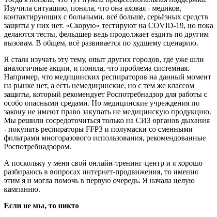
Изучила ситуацию, поняла, что она аховая - медиков,
контактирующих с больными, всё больше, серьёзных средств
защиты у них нет. «Скорую» тестируют на COVID-19, но пока
делаются тесты, фельдшер ведь продолжает ездить по другим
вызовам. В общем, всё развивается по худшему сценарию.
Я стала изучать эту тему, опыт других городов, где уже шли
аналогичные акции, и поняла, что проблема системная.
Например, что медицинских респираторов на данный момент
на рынке нет, а есть немедицинские, но с тем же классом
защиты, который рекомендует Роспотребнадзор для работы с
особо опасными средами. Но медицинские учреждения по
закону не имеют право закупать не медицинскую продукцию.
Мы решили сосредоточиться только на СИЗ органов дыхания
- покупать респираторы FFP3 и полумаски со сменными
фильтрами многоразового использования, рекомендованные
Роспотребнадзором.
А поскольку у меня свой онлайн-тренинг-центр и я хорошо
разбираюсь в вопросах интернет-продвижения, то именно
этим я и могла помочь в первую очередь. Я начала целую
кампанию.
Если не мы, то никто