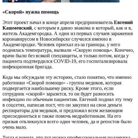
«Скорой» нужна помощь
Этот проект начал в конце апреля предприниматель
Евгений
Кашменский
, с которым я давно знакома и который, как и я,
житель Академгородка. А один из первых случаев заражения
коронавирусом в Новосибирске случился именно в
Академгородке. Человек приехал из-за границы, у него
поднялась температура, вызвали «Скорую помощь». Конечно,
врачи были без всякой спецзащиты, и только потом, когда у
пациента подтвердился COVID-19, его госпитализировала
инфекционная бригада.
Кода мы обсуждали эту историю, стало понятно, что именно
работники «Скорой помощи» - группа медиков, которая
подвергается наибольшему риску. Кроме этого, если
сотрудник «скорой» заразится, то он будет разносить
инфекцию по обычным пациентам. Евгений поднял эту тему
в соцсетях, написав пост, что он закупил на свои деньги
респираторы для медиков, и предложил всем желающим
присоединиться и также помочь медработникам. На его
призыв откликнулся всего один человек, да и репостов было
очень мало.
Тогда я поняла, что тут нужна профессиональная поддержка.