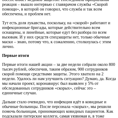
реакция – вышло интервью с главврачом службы «Скорой
помощи», в которой он говорил, что служба и так всем
обеспечена, и проблем нет.
Тут есть доля лукавства, поскольку, на «скорой» работают и
инфекционные бригады, которые действительно всем
оснащены, и линейные, которые едут без разбора по всем
вызовам. И у них средств спецзащиты нет, только обычные
маски – знаю, потому что, к сожалению, столкнулась с этим
лично.
Первые итоги
Первые итоги нашей акции – за две недели собрали около 800
тысяч рублей, обеспечив, таким образом, 900 сотрудников
скорой помощи средствами защиты. Этого хватило на 2
недели. Удалось ли нам улучшить ситуацию? Думаю, да. Когда
мы начали проект, коронавирус был выявлен у 5% от
обследованных сотрудников «скорых», сейчас это –
единичные случаи.
Дальше стало очевидно, что инфекция идёт в ковидные и
обычные больницы. После персонала «скорых», мы решили
помочь больницам, принимающих ковидных пациентов. Как
подсказали питерские коллеги, самая уязвимая и, в тоже