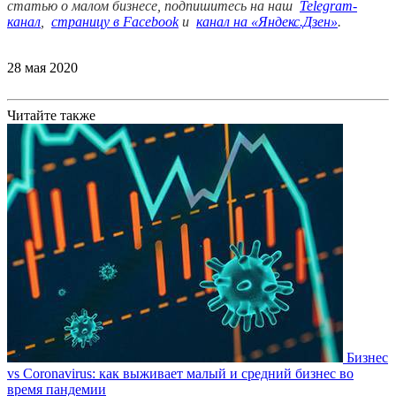
статью о малом бизнесе, подпишитесь на наш
Telegram-
канал
,
страницу в Facebook
и
канал на «Яндекс.Дзен»
.
28 мая 2020
Читайте также
Бизнес
vs Coronavirus: как выживает малый и средний бизнес во
время пандемии