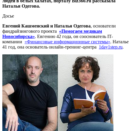
людей в белых халатах, порталу Biz360.ru рассказала
Наталья Одегова.
Досье
Евгений Кашменский и
Наталья Одегова
, основатели
фандрайзингового проекта
«Помогаем медикам
Новосибирска»
. Евгению 42 года, он сооснователь IT-
компании
«Финансовые информационные системы»
. Наталье
41 год, она основатель онлайн-тренинг-центра
1day1step.ru
.