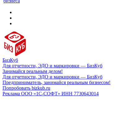
бизнеса
БизКуб
Для отчетности, ЭДО и маркировки — БизКуб
Занимайся реальным делом!
Для отчетности, ЭДО и маркировки — БизКуб
Предприниматель, занимайся реальным бизнесом!
Попробовать bizkub.ru
Реклама ООО «1С-СОФТ» ИНН 7730643014