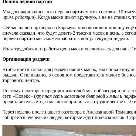
Пошив первой партии
Мы договаривались, что первая партия масок составит 10 тысяч 
прим. редакции
). Когда маски шьют вручную, а не на станках,
Сейчас наши партнёры из Барнаула подключили к пошиву ещё о
сначала сказали, что будут делать 2 тысячи масок в день, а с
первую партию мы сможем забрать к концу текущей недели.
Из-за трудоёмкости работы цена маски увеличилась для нас с 1
Организация раздачи
Чтобы найти точки для раздачи наших масок, мы снова кинули
выдачи. Откликались в основном представители малого бизнеса 
торгового центра.
Поэтому некоторых предпринимателей мы поблагодарили за откл
сети «Новэкс» (
крупная сеть магазинов бытовой химии и парф
представитель сети, и мы договорились о сотрудничестве в 10 
Через неделю после нашего разговора с Александрой Томашевич,
собирается очередь из людей, которые ждут подвоза масок. Спр