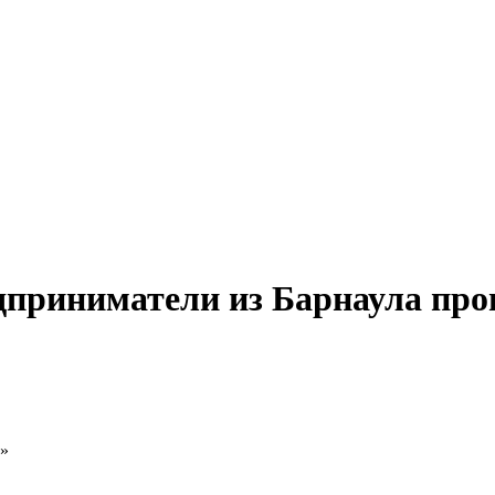
дприниматели из Барнаула прои
о»