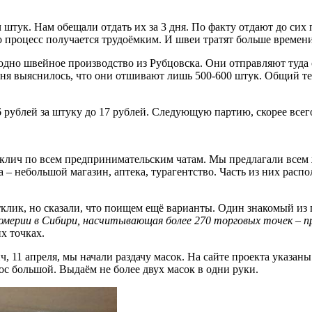
штук. Нам обещали отдать их за 3 дня. По факту отдают до сих п
 то процесс получается трудоёмким. И швеи тратят больше време
дно швейное производство из Рубцовска. Они отправляют туда 
егодня выяснилось, что они отшивают лишь 500-600 штук. Общий т
6 рублей за штуку до 17 рублей. Следующую партию, скорее всег
 клич по всем предпринимательским чатам. Мы предлагали всем
– небольшой магазин, аптека, турагентство. Часть из них распол
ик, но сказали, что поищем ещё варианты. Один знакомый из пр
юмерии в Сибири, насчитывающая более 270 торговых точек – п
их точках.
 11 апреля, мы начали раздачу масок. На сайте проекта указаны
ос большой. Выдаём не более двух масок в одни руки.