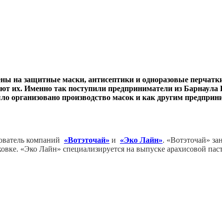
ы на защитные маски, антисептики и одноразовые перчатки,
дают их. Именно так поступили предприниматели из Барнаул
ыло организовано производство масок и как другим предприн
нователь компаний
«Вотэточай»
и
«Эко Лайн»
. «Вотэточай» за
ковке. «Эко Лайн» специализируется на выпуске арахисовой паст