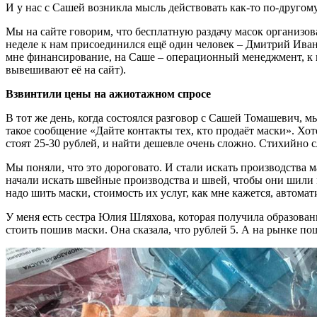
И у нас с Сашей возникла мысль действовать как-то по-другом
Мы на сайте говорим, что бесплатную раздачу масок организов
неделе к нам присоединился ещё один человек – Дмитрий Иванов
мне финансирование, на Саше – операционный менеджмент, к к
вывешивают её на сайт).
Взвинтили цены на ажиотажном спросе
В тот же день, когда состоялся разговор с Сашей Томашевич, 
такое сообщение «Дайте контакты тех, кто продаёт маски». Хо
стоят 25-30 рублей, и найти дешевле очень сложно. Стихийно 
Мы поняли, что это дороговато. И стали искать производства м
начали искать швейные производства и швей, чтобы они шили м
надо шить маски, стоимость их услуг, как мне кажется, автомат
У меня есть сестра Юлия Шляхова, которая получила образован
стоить пошив маски. Она сказала, что рублей 5. А на рынке п