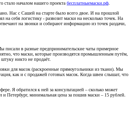
то стало началом нашего проекта
бесплатныемаски.рф
.
но. Нас с Сашей на старте было всего двое. И на прошлой
 на себя логистику - развозит маски на несколько точек. На
отвечают на звонки и собирают информацию из точек раздачи,
. Мы писали в разные предпринимательские чаты примерное
понятно, что маски, которые производятся промышленным путём,
а штуку никто не продаёт.
отовки для масок (раскроенные прямоугольники из ткани). Мы
ация, как и с продажей готовых масок. Когда швеи слышат, что
ере. Я обратился к ней за консультацией – сколько может
л и Петербург, минимальная цена за пошив маски – 15 рублей.