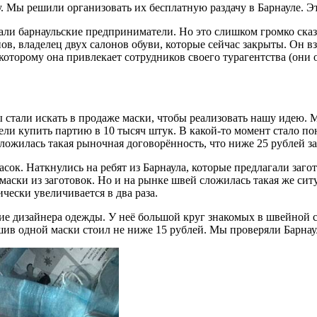
у. Мы решили организовать их бесплатную раздачу в Барнауле. Э
али барнаульские предприниматели. Но это слишком громко сказа
, владелец двух салонов обуви, которые сейчас закрыты. Он взял
оторому она привлекает сотрудников своего турагентства (они 
мы стали искать в продаже маски, чтобы реализовать нашу идею
тели купить партию в 10 тысяч штук. В какой-то момент стало 
сложилась такая рыночная договорённость, что ниже 25 рублей з
асок. Наткнулись на ребят из Барнаула, которые предлагали заг
аски из заготовок. Но и на рынке швей сложилась такая же ситу
ически увеличивается в два раза.
ие дизайнера одежды. У неё большой круг знакомых в швейной сф
ошив одной маски стоил не ниже 15 рублей. Мы проверяли Барнау