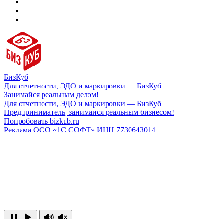
БизКуб
Для отчетности, ЭДО и маркировки — БизКуб
Занимайся реальным делом!
Для отчетности, ЭДО и маркировки — БизКуб
Предприниматель, занимайся реальным бизнесом!
Попробовать bizkub.ru
Реклама ООО «1С-СОФТ» ИНН 7730643014