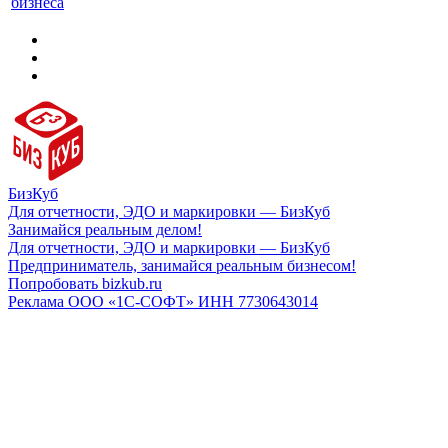
бизнеса
БизКуб
Для отчетности, ЭДО и маркировки — БизКуб
Занимайся реальным делом!
Для отчетности, ЭДО и маркировки — БизКуб
Предприниматель, занимайся реальным бизнесом!
Попробовать bizkub.ru
Реклама ООО «1С-СОФТ» ИНН 7730643014