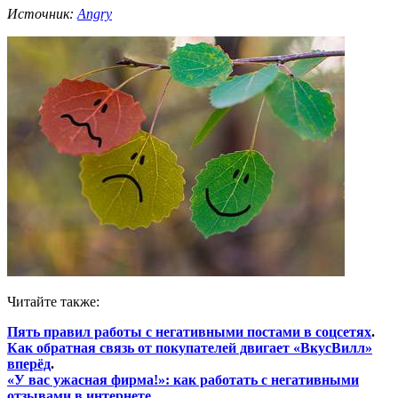
Источник:
Angry
Читайте также:
Пять правил работы с негативными постами в соцсетях
.
Как обратная связь от покупателей двигает «ВкусВилл»
вперёд
.
«У вас ужасная фирма!»: как работать с негативными
отзывами в интернете
.