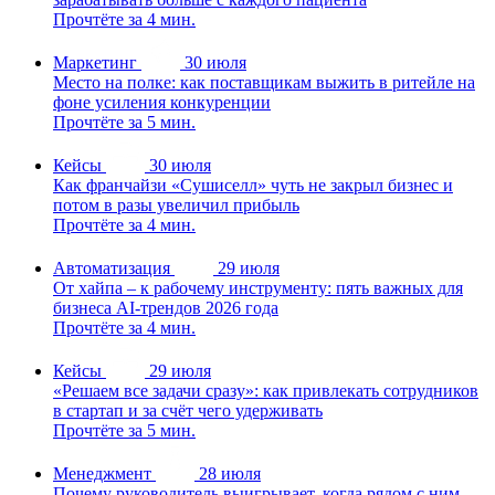
Прочтёте за 4 мин.
Маркетинг
30 июля
Место на полке: как поставщикам выжить в ритейле на
фоне усиления конкуренции
Прочтёте за 5 мин.
Кейсы
30 июля
Как франчайзи «Сушиселл» чуть не закрыл бизнес и
потом в разы увеличил прибыль
Прочтёте за 4 мин.
Автоматизация
29 июля
От хайпа – к рабочему инструменту: пять важных для
бизнеса AI-трендов 2026 года
Прочтёте за 4 мин.
Кейсы
29 июля
«Решаем все задачи сразу»: как привлекать сотрудников
в стартап и за счёт чего удерживать
Прочтёте за 5 мин.
Менеджмент
28 июля
Почему руководитель выигрывает, когда рядом с ним