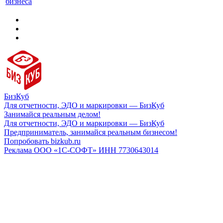
бизнеса
БизКуб
Для отчетности, ЭДО и маркировки — БизКуб
Занимайся реальным делом!
Для отчетности, ЭДО и маркировки — БизКуб
Предприниматель, занимайся реальным бизнесом!
Попробовать bizkub.ru
Реклама ООО «1С-СОФТ» ИНН 7730643014