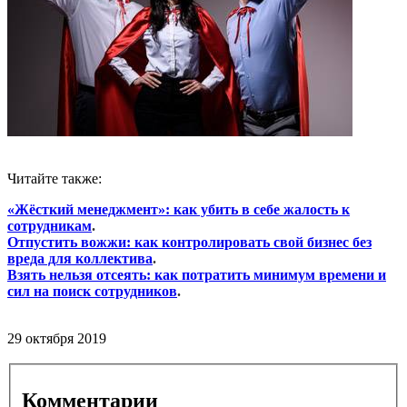
Читайте также:
«Жёсткий менеджмент»: как убить в себе жалость к
сотрудникам
.
Отпустить вожжи: как контролировать свой бизнес без
вреда для коллектива
.
Взять нельзя отсеять: как потратить минимум времени и
сил на поиск сотрудников
.
29 октября 2019
Комментарии