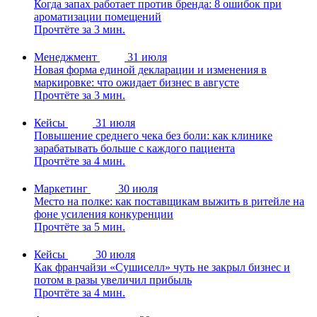
Когда запах работает против бренда: 8 ошибок при
ароматизации помещений
Прочтёте за 3 мин.
Менеджмент
31 июля
Новая форма единой декларации и изменения в
маркировке: что ожидает бизнес в августе
Прочтёте за 3 мин.
Кейсы
31 июля
Повышение среднего чека без боли: как клинике
зарабатывать больше с каждого пациента
Прочтёте за 4 мин.
Маркетинг
30 июля
Место на полке: как поставщикам выжить в ритейле на
фоне усиления конкуренции
Прочтёте за 5 мин.
Кейсы
30 июля
Как франчайзи «Сушиселл» чуть не закрыл бизнес и
потом в разы увеличил прибыль
Прочтёте за 4 мин.