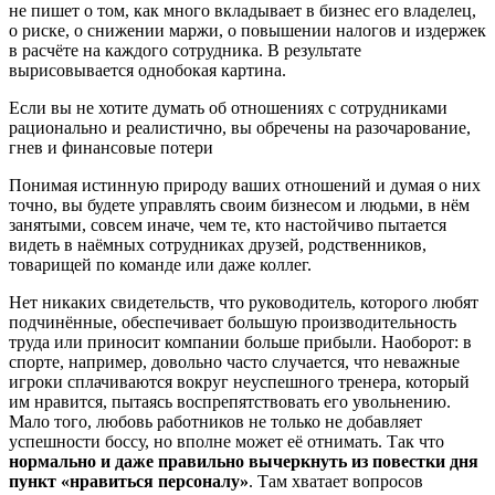
не пишет о том, как много вкладывает в бизнес его владелец,
о риске, о снижении маржи, о повышении налогов и издержек
в расчёте на каждого сотрудника. В результате
вырисовывается однобокая картина.
Если вы не хотите думать об отношениях с сотрудниками
рационально и реалистично, вы обречены на разочарование,
гнев и финансовые потери
Понимая истинную природу ваших отношений и думая о них
точно, вы будете управлять своим бизнесом и людьми, в нём
занятыми, совсем иначе, чем те, кто настойчиво пытается
видеть в наёмных сотрудниках друзей, родственников,
товарищей по команде или даже коллег.
Нет никаких свидетельств, что руководитель, которого любят
подчинённые, обеспечивает большую производительность
труда или приносит компании больше прибыли. Наоборот: в
спорте, например, довольно часто случается, что неважные
игроки сплачиваются вокруг неуспешного тренера, который
им нравится, пытаясь воспрепятствовать его увольнению.
Мало того, любовь работников не только не добавляет
успешности боссу, но вполне может её отнимать. Так что
нормально и даже правильно вычеркнуть из повестки дня
пункт «нравиться персоналу»
. Там хватает вопросов