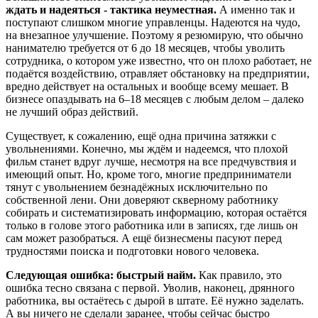
ждать и надеяться - тактика неуместная.
А именно так и
поступают слишком многие управленцы. Надеются на чудо,
на внезапное улучшение. Поэтому я резюмирую, что обычно
нанимателю требуется от 6 до 18 месяцев, чтобы уволить
сотрудника, о котором уже известно, что он плохо работает, не
подаётся воздействию, отравляет обстановку на предприятии,
вредно действует на остальных и вообще всему мешает. В
бизнесе опаздывать на 6–18 месяцев с любым делом – далеко
не лучший образ действий.
Существует, к сожалению, ещё одна причина затяжки с
увольнениями. Конечно, мы ждём и надеемся, что плохой
фильм станет вдруг лучше, несмотря на все предчувствия и
имеющий опыт. Но, кроме того, многие предприниматели
тянут с увольнением безнадёжных исключительно по
собственной лени. Они доверяют скверному работнику
собирать и систематизировать информацию, которая остаётся
только в голове этого работника или в записях, где лишь он
сам может разобраться. А ещё бизнесмены пасуют перед
трудностями поиска и подготовки нового человека.
Следующая ошибка: быстрый найм.
Как правило, это
ошибка тесно связана с первой. Уволив, наконец, дрянного
работника, вы остаётесь с дырой в штате. Её нужно заделать.
А вы ничего не сделали заранее, чтобы сейчас быстро