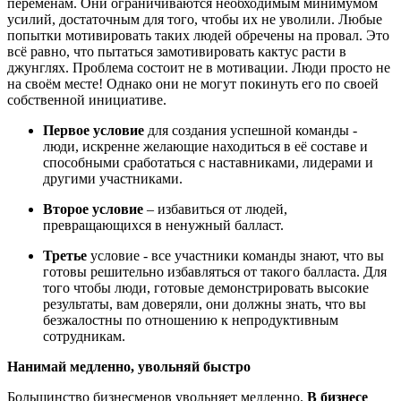
переменам. Они ограничиваются необходимым минимумом
усилий, достаточным для того, чтобы их не уволили. Любые
попытки мотивировать таких людей обречены на провал. Это
всё равно, что пытаться замотивировать кактус расти в
джунглях. Проблема состоит не в мотивации. Люди просто не
на своём месте! Однако они не могут покинуть его по своей
собственной инициативе.
Первое условие
для создания успешной команды -
люди, искренне желающие находиться в её составе и
способными сработаться с наставниками, лидерами и
другими участниками.
Второе условие
– избавиться от людей,
превращающихся в ненужный балласт.
Третье
условие - все участники команды знают, что вы
готовы решительно избавляться от такого балласта. Для
того чтобы люди, готовые демонстрировать высокие
результаты, вам доверяли, они должны знать, что вы
безжалостны по отношению к непродуктивным
сотрудникам.
Нанимай медленно, увольняй быстро
Большинство бизнесменов увольняет медленно.
В бизнесе