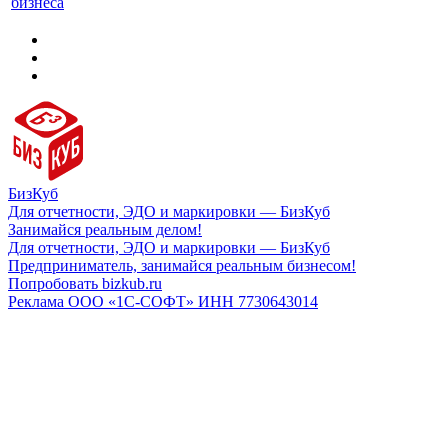
бизнеса
БизКуб
Для отчетности, ЭДО и маркировки — БизКуб
Занимайся реальным делом!
Для отчетности, ЭДО и маркировки — БизКуб
Предприниматель, занимайся реальным бизнесом!
Попробовать bizkub.ru
Реклама ООО «1С-СОФТ» ИНН 7730643014