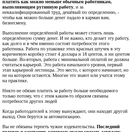
платить как можно меньше обычным работникам,
выполняющим рутинную работу
, и за
неквалифицированный труд, дешёвый по определению, -
чтобы как можно больше денег падало в карман вам,
бизнесмену.
Выполнение определённой работы может стоить лишь
определённую сумму денег. И не важно, кто делает эту работу,
как долго и в чём именно состоят потребности этого
работника. Работа по упаковке этих красных штучек в эту
коричневую коробку стоит 4 доллара и 18 центов, и ни центом
больше. Во-вторых, работа с минимальной оплатой не должна
считаться карьерой. Это работа начального уровня, первый
этап карьерной лестницы. Это место, с которого начинают, но
не на котором остаются. Многие это знают или учатся этому
на практике.
Никто не обязан платить за работу больше необходимого
только потому, что с этим каким-то образом связаны
потребности других людей
Когда работодателей к этому вынуждают, они находят другой
выход. Они берутся за автоматизацию.
Вы не обязаны терпеть чужие издевательства.
Последний
человек в компании, которому нужно урезать зарплату, -