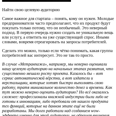
Найти свою целевую аудиторию
Самое важное для стартапа – понять, кому он нужен. Молодые
предприниматели часто предполагают, что их продукт будут
покупать только потому, что он необычный. Это неверный
подход. В первую очередь нужно создать не уникальную вещь
или услугу, а ответить на уже существующий спрос. Иными
словами, вовремя отреагировать на запросы потребителей.
Сделать это можно, только если чётко понимать, какая группа
потребителей вас интересует. Это не так-то просто.
В
случае
«
Метранпажа
»
, например, мы неверно оценивали
нашу
целевую аудиторию
на начальных этапах развития, что
существенно мешало росту проекта. Казалось бы – вот
сервис автоматической вёрстки, а вот издатели и
верстальщики, которые хотят быстро выполнять свою
работу, тратя минимальное количество денег и времени. Как
тут можно неверно оценить аудиторию? Но всё оказалось
сложнее: профессионалы книжной индустрии были либо не
готовы к инновациям, либо требовали от нашего продукта
тех функций, которые на данном этапе ещ
ё
не
были
разработаны. Мы долго работали над созданием
wow
-
эффекта именно для этой аудитории, не обращая внимания