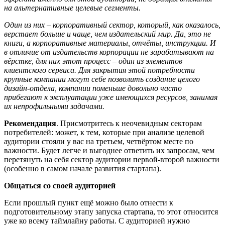
на альтернативные целевые сегменты.
Один из них – корпоративный сектор, который, как оказалось,
верстает больше и чаще, чем издательский мир. Да, это не
книги, а корпоративные материалы, отч
ё
ты, инструкции. И
в отличие от издательств корпорации не зарабатывают на
вёрстке, для них этот процесс – один из элементов
клиентского сервиса. Для закрытия этой потребности
крупные компании могут себе позволить создание целого
дизайн-отдела, компании поменьше довольно часто
прибегают к эксплуатации уже имеющихся ресурсов, занимая
их непрофильными задачами.
Рекомендация
. Присмотритесь к неочевидным секторам
потребителей: может, к тем, которые при анализе целевой
аудитории стояли у вас на третьем, четвёртом месте по
важности. Будет легче и выгоднее ответить их запросам, чем
перетянуть на себя сектор аудитории первой-второй важности
(особенно в самом начале развития стартапа).
Общаться со своей аудиторией
Если прошлый пункт ещё можно было отнести к
подготовительному этапу запуска стартапа, то этот относится
уже ко всему таймлайну работы. С аудиторией нужно