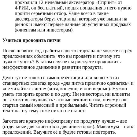
проходили 12-недельный акселератор «Спринт» от
ФРИИ, он бесплатный, но для попадания в него нужно
пройти серьёзный отбор. Чаще всего в такие
акселераторы берут стартапы, которые уже вышли на
рынок и имеют первые данные об успешных продажах
(клиентам или инвесторам).
Учиться проводить питчи
После первого года работы вашего стартапа не можете в трёх
предложениях объяснить, что вы продаёте и почему это
нужно купить? В таком случае вы рискуете продолжить
неэффективное движение в развитии продукта.
Дело тут не только в самопрезентации или во всех этих
стандартных советах вроде «для питча прилично оденьтесь» и
«не читайте с листа» (хотя, конечно, и они верные). Нужно
уметь говорить кратко и по делу. Ни инвесторы, ни клиенты
не захотят выслушивать часовые лекции о том, почему ваш
стартап самый классный и прибыльный. Читать огромный
текст на эту тему тоже никто не станет.
Заготовьте краткую инфосправку по продукту, лучше – две
(отдельные для клиентов и для инвесторов). Максимум – пять
предложений. Выучите её и будьте готовы повторить.