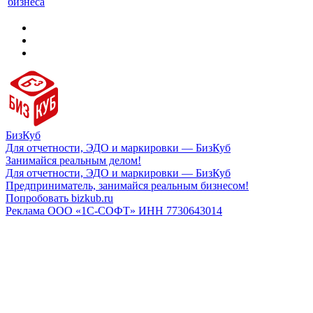
бизнеса
БизКуб
Для отчетности, ЭДО и маркировки — БизКуб
Занимайся реальным делом!
Для отчетности, ЭДО и маркировки — БизКуб
Предприниматель, занимайся реальным бизнесом!
Попробовать bizkub.ru
Реклама ООО «1С-СОФТ» ИНН 7730643014