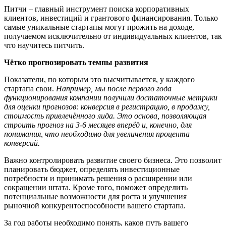
Питчи – главный инструмент поиска корпоративных
клиентов, инвестиций и грантового финансирования. Только
самые уникальные стартапы могут прожить на доходе,
получаемом исключительно от индивидуальных клиентов, так
что научитесь питчить.
Чётко прогнозировать темпы развития
Показатели, по которым это высчитывается, у каждого
стартапа свои.
Например, мы
после первого
года
функционирования компании получили достаточные метрики
для оценки прогнозов: конверсия в регистрацию, в продажу,
стоимость привлеч
ё
нного лида. Это основа, позволяющая
строить прогноз на 3-6 месяцев впер
ё
д и, конечно,
для
понима
ния
, что н
еобходимо
для увеличения
процента
конверсий.
Важно контролировать развитие своего бизнеса. Это позволит
планировать бюджет, определять инвестиционные
потребности и принимать решения о расширении или
сокращении штата. Кроме того, поможет определить
потенциальные возможности для роста и улучшения
рыночной конкурентоспособности вашего стартапа.
За год работы необходимо понять, каков путь вашего