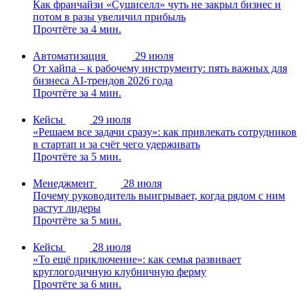
Как франчайзи «Сушиселл» чуть не закрыл бизнес и
потом в разы увеличил прибыль
Прочтёте за 4 мин.
Автоматизация
29 июля
От хайпа – к рабочему инструменту: пять важных для
бизнеса AI-трендов 2026 года
Прочтёте за 4 мин.
Кейсы
29 июля
«Решаем все задачи сразу»: как привлекать сотрудников
в стартап и за счёт чего удерживать
Прочтёте за 5 мин.
Менеджмент
28 июля
Почему руководитель выигрывает, когда рядом с ним
растут лидеры
Прочтёте за 5 мин.
Кейсы
28 июля
«То ещё приключение»: как семья развивает
круглогодичную клубничную ферму
Прочтёте за 6 мин.