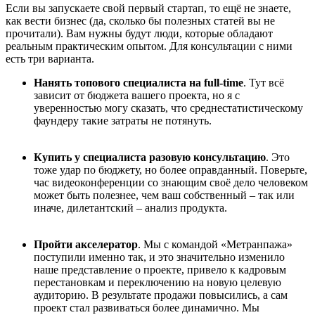
Если вы запускаете свой первый стартап, то ещё не знаете,
как вести бизнес (да, сколько бы полезных статей вы не
прочитали). Вам нужны будут люди, которые обладают
реальным практическим опытом. Для консультации с ними
есть три варианта.
Нанять топового специалиста на full-time
. Тут всё
зависит от бюджета вашего проекта, но я с
уверенностью могу сказать, что среднестатистическому
фаундеру такие затраты не потянуть.
Купить у специалиста разовую консультацию
. Это
тоже удар по бюджету, но более оправданный. Поверьте,
час видеоконференции со знающим своё дело человеком
может быть полезнее, чем ваш собственный – так или
иначе, дилетантский – анализ продукта.
Пройти акселератор
. Мы с командой «Метранпажа»
поступили именно так, и это значительно изменило
наше представление о проекте, привело к кадровым
перестановкам и переключению на новую целевую
аудиторию. В результате продажи повысились, а сам
проект стал развиваться более динамично. Мы