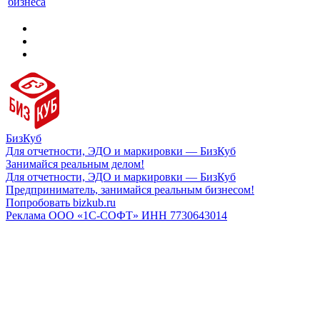
бизнеса
БизКуб
Для отчетности, ЭДО и маркировки — БизКуб
Занимайся реальным делом!
Для отчетности, ЭДО и маркировки — БизКуб
Предприниматель, занимайся реальным бизнесом!
Попробовать bizkub.ru
Реклама ООО «1С-СОФТ» ИНН 7730643014