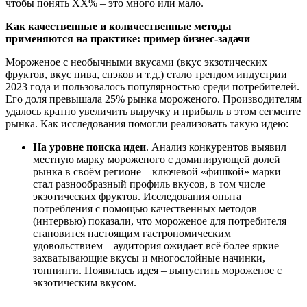
чтобы понять ХХ% ‒ это много или мало.
Как качественные и количественные методы
применяются на практике
:
п
ример бизнес-задачи
Мороженое с необычными вкусами (вкус экзотических
фруктов, вкус пива, снэков и т.д.) стало трендом индустрии
2023 года и пользовалось популярностью среди потребителей.
Его доля превышала 25% рынка мороженого. Производителям
удалось кратно увеличить выручку и прибыль в этом сегменте
рынка. Как исследования помогли реализовать такую идею:
На уровне поиска идеи
. Анализ конкурентов выявил
местную марку мороженого с доминирующей долей
рынка в своём регионе – ключевой «фишкой» марки
стал разнообразный профиль вкусов, в том числе
экзотических фруктов. Исследования опыта
потребления с помощью качественных методов
(интервью) показали, что мороженое для потребителя
становится настоящим гастрономическим
удовольствием – аудитория ожидает всё более яркие
захватывающие вкусы и многослойные начинки,
топпинги. Появилась идея ‒ выпустить мороженое с
экзотическим вкусом.