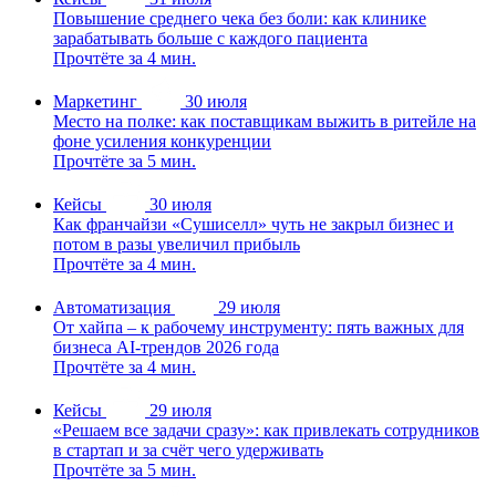
Повышение среднего чека без боли: как клинике
зарабатывать больше с каждого пациента
Прочтёте за 4 мин.
Маркетинг
30 июля
Место на полке: как поставщикам выжить в ритейле на
фоне усиления конкуренции
Прочтёте за 5 мин.
Кейсы
30 июля
Как франчайзи «Сушиселл» чуть не закрыл бизнес и
потом в разы увеличил прибыль
Прочтёте за 4 мин.
Автоматизация
29 июля
От хайпа – к рабочему инструменту: пять важных для
бизнеса AI-трендов 2026 года
Прочтёте за 4 мин.
Кейсы
29 июля
«Решаем все задачи сразу»: как привлекать сотрудников
в стартап и за счёт чего удерживать
Прочтёте за 5 мин.