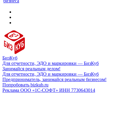
бизнеса
БизКуб
Для отчетности, ЭДО и маркировки — БизКуб
Занимайся реальным делом!
Для отчетности, ЭДО и маркировки — БизКуб
Предприниматель, занимайся реальным бизнесом!
Попробовать bizkub.ru
Реклама ООО «1С-СОФТ» ИНН 7730643014