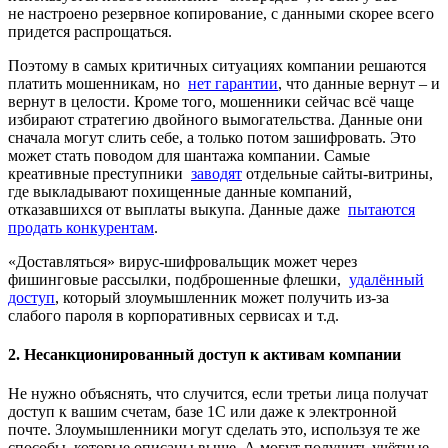
не настроено резервное копирование, с данными скорее всего
придется распрощаться.
Поэтому в самых критичных ситуациях компании решаются
платить мошенникам, но
нет гарантии
, что данные вернут – и
вернут в целости. Кроме того, мошенники сейчас всё чаще
избирают стратегию двойного вымогательства. Данные они
сначала могут слить себе, а только потом зашифровать. Это
может стать поводом для шантажа компании. Самые
креативные преступники
заводят
отдельные сайты-витрины,
где выкладывают похищенные данные компаний,
отказавшихся от выплаты выкупа. Данные даже
пытаются
продать конкурентам
.
«Доставляться» вирус-шифровальщик может через
фишинговые рассылки, подброшенные флешки,
удалённый
доступ
, который злоумышленник может получить из-за
слабого пароля в корпоративных сервисах и т.д.
2. Несанкционированный доступ к активам компании
Не нужно объяснять, что случится, если третьи лица получат
доступ к вашим счетам, базе 1С или даже к электронной
почте. Злоумышленники могут сделать это, используя те же
способы, которые описаны выше. А могут получить учётные