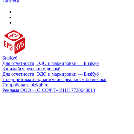
бизнеса
БизКуб
Для отчетности, ЭДО и маркировки — БизКуб
Занимайся реальным делом!
Для отчетности, ЭДО и маркировки — БизКуб
Предприниматель, занимайся реальным бизнесом!
Попробовать bizkub.ru
Реклама ООО «1С-СОФТ» ИНН 7730643014