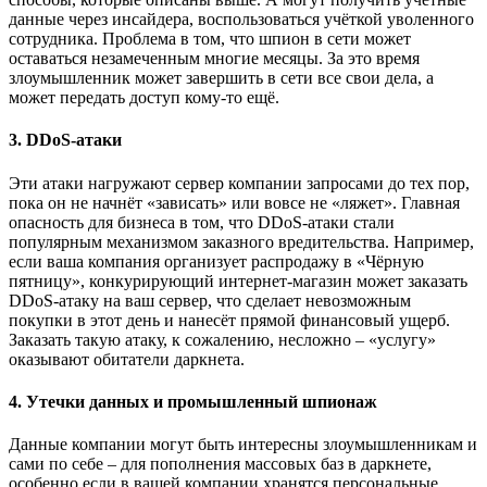
данные через инсайдера, воспользоваться учёткой уволенного
сотрудника. Проблема в том, что шпион в сети может
оставаться незамеченным многие месяцы. За это время
злоумышленник может завершить в сети все свои дела, а
может передать доступ кому-то ещё.
3. DDoS-атаки
Эти атаки нагружают сервер компании запросами до тех пор,
пока он не начнёт «зависать» или вовсе не «ляжет». Главная
опасность для бизнеса в том, что DDoS-атаки стали
популярным механизмом заказного вредительства. Например,
если ваша компания организует распродажу в «Чёрную
пятницу», конкурирующий интернет-магазин может заказать
DDoS-атаку на ваш сервер, что сделает невозможным
покупки в этот день и нанесёт прямой финансовый ущерб.
Заказать такую атаку, к сожалению, несложно – «услугу»
оказывают обитатели даркнета.
4. Утечки данных и промышленный шпионаж
Данные компании могут быть интересны злоумышленникам и
сами по себе – для пополнения массовых баз в даркнете,
особенно если в вашей компании хранятся персональные