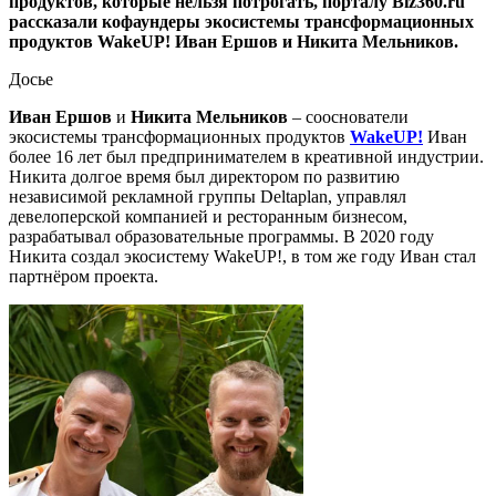
продуктов, которые нельзя потрогать, порталу Biz360.ru
рассказали кофаундеры экосистемы трансформационных
продуктов WakeUP! Иван Ершов и Никита Мельников.
Досье
Иван Ершов
и
Никита Мельников
– сооснователи
экосистемы трансформационных продуктов
WakeUP!
Иван
более 16 лет
был предпринимателем в креативной индустрии.
Никита долгое время был директором по развитию
независимой рекламной группы Deltaplan, управлял
девелоперской компанией и ресторанным бизнесом,
разрабатывал образовательные программы. В 2020 году
Никита создал экосистему WakeUP!, в том же году Иван стал
партнёром проекта.