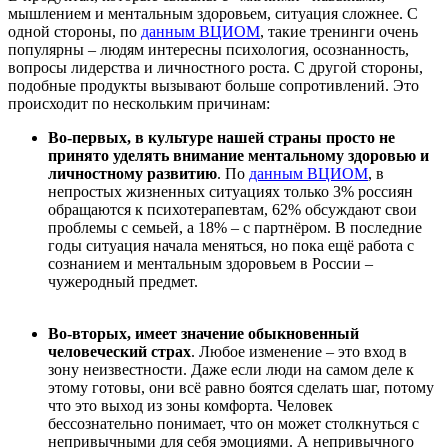
мышлением и ментальным здоровьем, ситуация сложнее. С
одной стороны, по
данным ВЦИОМ
, такие тренинги очень
популярны – людям интересны психология, осознанность,
вопросы лидерства и личностного роста. С другой стороны,
подобные продукты вызывают больше сопротивлений. Это
происходит по нескольким причинам:
Во-первых, в культуре нашей страны
просто не
принято уделять внимание ментальному здоровью и
личностному развитию
. По
данным ВЦИОМ
, в
непростых жизненных ситуациях только 3% россиян
обращаются к психотерапевтам, 62% обсуждают свои
проблемы с семьей, а 18% – с партнёром. В последние
годы ситуация начала меняться, но пока ещё работа с
сознанием и ментальным здоровьем в России –
чужеродный предмет.
Во-вторых,
имеет значение
обыкновенный
человеческий страх
. Любое изменение – это вход в
зону неизвестности. Даже если люди на самом деле к
этому готовы, они всё равно боятся сделать шаг, потому
что это выход из зоны комфорта. Человек
бессознательно понимает, что он может столкнуться с
непривычными для себя эмоциями. А непривычного