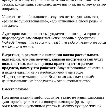
теория, концепция, возможно, даже научная, на которую автор
опирался.
У инфоцыган в большинстве случаев нечто «уникальное»,
«ранее не существовавшее», «единственное в своем роде» и
так далее.
Аудитории важно показать фундамент, на котором строится
инфопродукт.
Мы стараемся использовать в продуктах
WakeUP! концепции своих учителей и всегда открыто говорим
и ссылаемся на них.
В-третьих, в рекламной кампании важно рассказывать
аудитории, что она получит, какими инструментами будет
пользоваться, какие подходы практикуют создатели
продукта, почему это работает
. Завуалированные описания
и акцент едва ли не на необъяснимом чуде вроде
«Перестроите мышление, и Вселенная сама вам пошлёт
деньги/повышение/победу/etc» – это инфоцыганство.
Вместо резюме
При продвижении инфопродуктов важно не манипулировать
аудиторией, цепляя её на воодушевляющие фразы про
обязательный «успешный успех» и «новую лучшую жизнь».