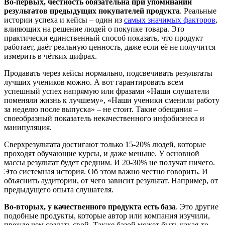
Во-первых, честность обязательна при упоминании
результатов предыдущих покупателей продукта
. Реальные
истории успеха и кейсы – один из
самых значимых факторов
,
влияющих на решение людей о покупке товара. Это
практически единственный способ показать, что продукт
работает, даёт реальную ценность, даже если её не получится
измерить в чётких цифрах.
Продавать через кейсы нормально, подсвечивать результаты
лучших учеников можно. А вот гарантировать всем
успешный успех напрямую или фразами «Наши слушатели
поменяли жизнь к лучшему», «Наши ученики сменили работу
за неделю после выпуска» – не стоит. Такие обещания –
своеобразный показатель некачественного инфобизнеса и
манипуляция.
Сверхрезультат
а
достигают
только 15-20% людей
, которые
проходят обучающие курсы,
и даже меньше. У основной
массы результат будет средним. И 20-30% не получат ничего.
Это системная история.
О
б этом важно честно говорить.
И
объяснить аудитории, от чего зависит результат.
Например, от
преды
дущего опыта
слушателя.
Во-вторых, у качественного продукта есть база
. Это другие
подобные продукты, которые автор или компания изучили,
прежде чем создать свой. Также базой может быть какая-то