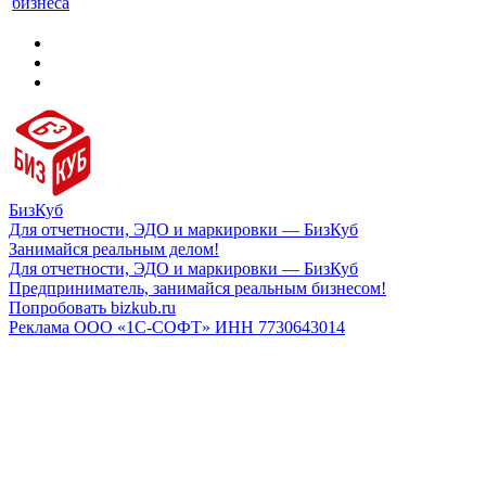
бизнеса
БизКуб
Для отчетности, ЭДО и маркировки — БизКуб
Занимайся реальным делом!
Для отчетности, ЭДО и маркировки — БизКуб
Предприниматель, занимайся реальным бизнесом!
Попробовать bizkub.ru
Реклама ООО «1С-СОФТ» ИНН 7730643014