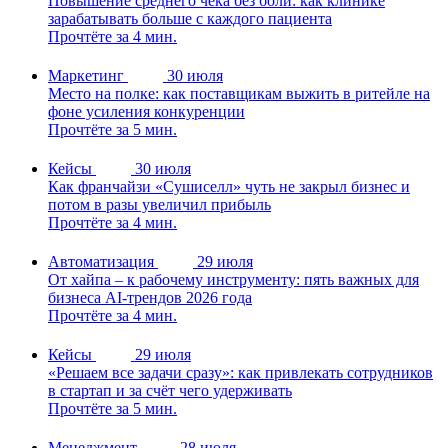
Повышение среднего чека без боли: как клинике
зарабатывать больше с каждого пациента
Прочтёте за 4 мин.
Маркетинг
30 июля
Место на полке: как поставщикам выжить в ритейле на
фоне усиления конкуренции
Прочтёте за 5 мин.
Кейсы
30 июля
Как франчайзи «Сушиселл» чуть не закрыл бизнес и
потом в разы увеличил прибыль
Прочтёте за 4 мин.
Автоматизация
29 июля
От хайпа – к рабочему инструменту: пять важных для
бизнеса AI-трендов 2026 года
Прочтёте за 4 мин.
Кейсы
29 июля
«Решаем все задачи сразу»: как привлекать сотрудников
в стартап и за счёт чего удерживать
Прочтёте за 5 мин.
Менеджмент
28 июля