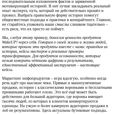
последовательным изложением фактов и заряженной
мотивирующей историей. В неё лучше закладывать реальный
опыт эксперта, путь, который он действительно прошёл и
прожил. Выбрать правильную форму истории помогут
общеизвестные подходы и практики в копирайтинге. Главное,
не старайтесь упаковать ваши смыслы слишком тщательно –
есть риск, что их просто не поймут.
Мы, следуя этому правилу, доносим ценность продуктов
WakeUP! через себя. Говорим о своей жизни и жизни людей,
которые прошли эти продукты вместе с нами
: приводим
их
истории, кейсы мастеров и реальные примеры
трансформации.
Для
продуктов осознанности, котор
ые
нельзя измерить ч
ё
ткими цифрами и результатами,
единственный эффективный инструмент
–
настоящие
кейсы.
Маркетинг инфопродуктов – игра вдолгую, особенно когда
речь идёт про высокие чеки. Прямые и манипулятивные
продажи, истории с классическими воронками и бесплатными
приманками работают плохо. Это всё ещё может быть
действенно для большой аудитории, где воронка вмещает
тысячи людей, из которых в клиентов конвертируются
единицы. На узкую и более камерную аудиторию продажи в
лоб не результативны. Здесь актуальны бутиковые подходы,