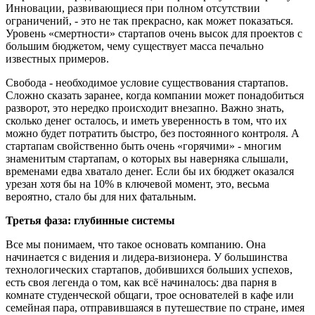
Инновации, развивающиеся при полном отсутствии
ограничений, - это не так прекрасно, как может показаться.
Уровень «смертности» стартапов очень высок для проектов с
большим бюджетом, чему существует масса печально
известных примеров.
Свобода - необходимое условие существования стартапов.
Сложно сказать заранее, когда компании может понадобиться
разворот, это нередко происходит внезапно. Важно знать,
сколько денег осталось, и иметь уверенность в том, что их
можно будет потратить быстро, без постоянного контроля. А
стартапам свойственно быть очень «горячими» - многим
знаменитым стартапам, о которых вы наверняка слышали,
временами едва хватало денег. Если бы их бюджет оказался
урезан хотя бы на 10% в ключевой момент, это, весьма
вероятно, стало бы для них фатальным.
Третья фаза: глубинные системы
Все мы понимаем, что такое основать компанию. Она
начинается с видения и лидера-визионера. У большинства
технологических стартапов, добившихся больших успехов,
есть своя легенда о том, как всё начиналось: два парня в
комнате студенческой общаги, трое основателей в кафе или
семейная пара, отправившаяся в путешествие по стране, имея