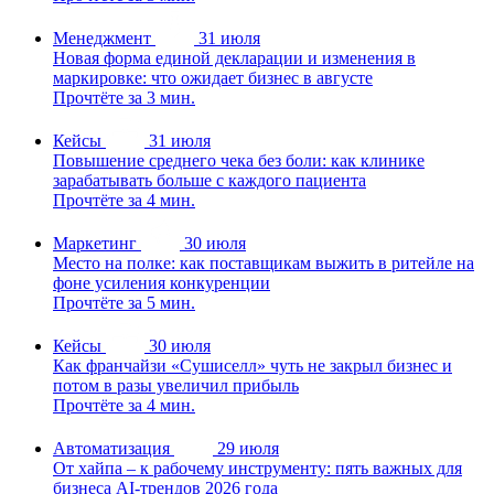
Менеджмент
31 июля
Новая форма единой декларации и изменения в
маркировке: что ожидает бизнес в августе
Прочтёте за 3 мин.
Кейсы
31 июля
Повышение среднего чека без боли: как клинике
зарабатывать больше с каждого пациента
Прочтёте за 4 мин.
Маркетинг
30 июля
Место на полке: как поставщикам выжить в ритейле на
фоне усиления конкуренции
Прочтёте за 5 мин.
Кейсы
30 июля
Как франчайзи «Сушиселл» чуть не закрыл бизнес и
потом в разы увеличил прибыль
Прочтёте за 4 мин.
Автоматизация
29 июля
От хайпа – к рабочему инструменту: пять важных для
бизнеса AI-трендов 2026 года