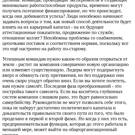
минимально работоспособные продукты, временно могут
получать поэтапное финансирование, но что происходит,
когда они добиваются успеха? Люди неизбежно начинают
задавать вопросы о том, как новый способ деятельности будет
влиять на их карьерный капитал - на их будущие
аттестационные показатели, продвижение по службе,
отношение коллег? Неизбежны проблемы со снабжением,
цепочками поставок и соответствием нормам, поскольку все
это ещё настроено на работу по-старому.
Успешным командам нужно каким-то образом оторваться от
земли - растит ли компания совершенно новую организацию
или изменяет существующую. Лидеры могут подпрыгнуть
вверх и обмануть силу притяжения, но без поддержки они
очень скоро упадут обратно вниз. Если вы хотите полететь,
вам нужен самолёт. Последняя фаза преобразований - это
постройка такого самолета. Если вы коснётесь глубинных
систем компании слишком рано, это будет равносильно
самоубийству. Руководители не могут позволить себе этого,
пока не наберут достаточно политического капитала и
доказательств правильности своего пути из того, что было
проделано в первой и второй фазах. Но когда у них это есть,
предпринимательская функция, которая до этого работала в
меньшей мере, может выйти на общеорганизационный
уровень.