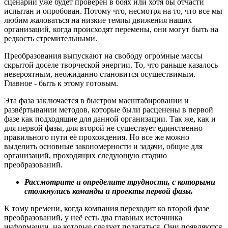
сценарий уже будет проверен в боях или хотя бы отчасти
испытан и опробован. Потому что, несмотря на то, что все мы
любим жаловаться на низкие темпы движения наших
организаций, когда происходят перемены, они могут быть на
редкость стремительными.
Преобразования выпускают на свободу огромные массы
скрытой доселе творческой энергии. То, что раньше казалось
невероятным, неожиданно становится осуществимым.
Главное - быть к этому готовым.
Эта фаза заключается в быстром масштабировании и
развёртывании методов, которые были расценены в первой
фазе как подходящие для данной организации. Так же, как и
для первой фазы, для второй не существует единственно
правильного пути её прохождения. Но все же можно
выделить основные закономерности и задачи, общие для
организаций, проходящих следующую стадию
преобразований.
Рассмотрите и определите трудности, с которыми
столкнулись команды и проекты первой фазы.
К тому времени, когда компания переходит ко второй фазе
преобразований, у неё есть два главных источника
информации, на которые следует полагаться. Они появляются