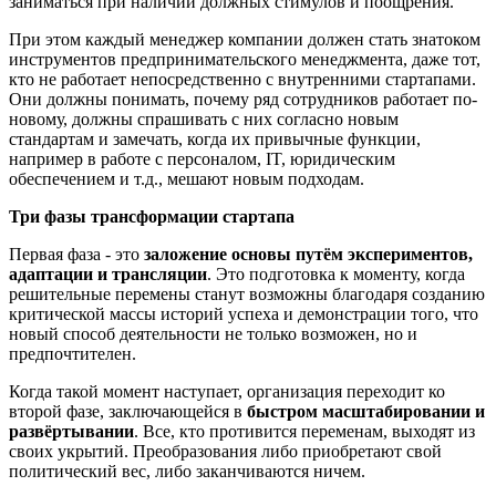
заниматься при наличии должных стимулов и поощрения.
При этом каждый менеджер компании должен стать знатоком
инструментов предпринимательского менеджмента, даже тот,
кто не работает непосредственно с внутренними стартапами.
Они должны понимать, почему ряд сотрудников работает по-
новому, должны спрашивать с них согласно новым
стандартам и замечать, когда их привычные функции,
например в работе с персоналом, IT, юридическим
обеспечением и т.д., мешают новым подходам.
Три фазы трансформации стартапа
Первая фаза - это
заложение основы путём экспериментов,
адаптации и трансляции
. Это подготовка к моменту, когда
решительные перемены станут возможны благодаря созданию
критической массы историй успеха и демонстрации того, что
новый способ деятельности не только возможен, но и
предпочтителен.
Когда такой момент наступает, организация переходит ко
второй фазе, заключающейся в
быстром масштабировании и
развёртывании
. Все, кто противится переменам, выходят из
своих укрытий. Преобразования либо приобретают свой
политический вес, либо заканчиваются ничем.