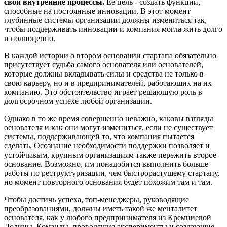
свои внутренние процессы.
Её цель - создать функции,
способные на постоянные инновации. В этот момент
глубинные системы организации должны измениться так,
чтобы поддерживать инновации и компания могла жить долго
и полноценно.
В каждой истории о втором основании стартапа обязательно
присутствует судьба самого основателя или основателей,
которые должны вкладывать силы и средства не только в
свою карьеру, но и в предпринимателей, работающих на их
компанию. Это обстоятельство играет решающую роль в
долгосрочном успехе любой организации.
Однако в то же время совершенно неважно, каковы взгляды
основателя и как они могут измениться, если не существует
системы, поддерживающей то, что компания пытается
сделать. Осознание необходимости поддержки позволяет и
устойчивым, крупным организациям также пережить второе
основание. Возможно, им понадобится выполнить больше
работы по реструктуризации, чем быстрорастущему стартапу,
но момент повторного основания будет похожим там и там.
Чтобы достичь успеха, топ-менеджеры, руководящие
преобразованиями, должны иметь такой же менталитет
основателя, как у любого предпринимателя из Кремниевой
Долины. Команды, проводящие эксперименты и создающие