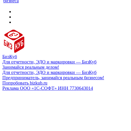
бизнеса
БизКуб
Для отчетности, ЭДО и маркировки — БизКуб
Занимайся реальным делом!
Для отчетности, ЭДО и маркировки — БизКуб
Предприниматель, занимайся реальным бизнесом!
Попробовать bizkub.ru
Реклама ООО «1С-СОФТ» ИНН 7730643014