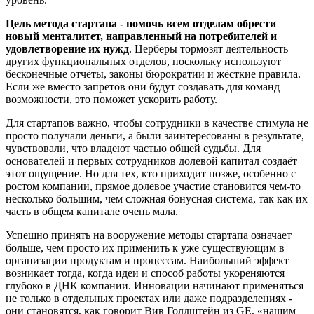
Цель метода стартапа - помочь всем отделам обрести
новый менталитет, направленный на потребителей и
удовлетворение их нужд
. Церберы тормозят деятельность
других функциональных отделов, поскольку используют
бесконечные отчёты, законы бюрократии и жёсткие правила.
Если же вместо запретов они будут создавать для команд
возможности, это поможет ускорить работу.
Для стартапов важно, чтобы сотрудники в качестве стимула не
просто получали деньги, а были заинтересованы в результате,
чувствовали, что владеют частью общей судьбы. Для
основателей и первых сотрудников долевой капитал создаёт
этот ощущение. Но для тех, кто приходит позже, особенно с
ростом компании, прямое долевое участие становится чем-то
несколько большим, чем сложная бонусная система, так как их
часть в общем капитале очень мала.
Успешно принять на вооружение методы стартапа означает
больше, чем просто их применить к уже существующим в
организации продуктам и процессам. Наибольший эффект
возникает тогда, когда идеи и способ работы укореняются
глубоко в ДНК компании. Инновации начинают применяться
не только в отдельных проектах или даже подразделениях -
они становятся, как говорит Вив Голдштейн из GE, «нашим