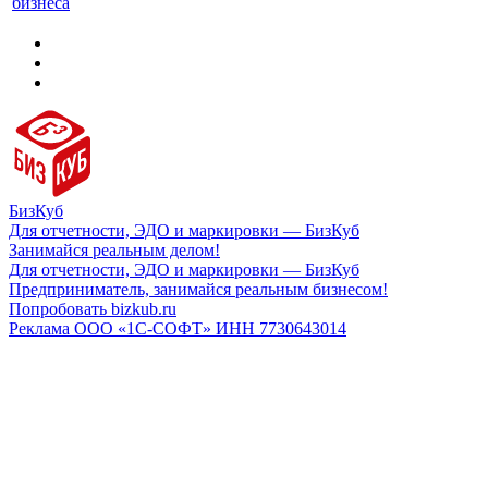
бизнеса
БизКуб
Для отчетности, ЭДО и маркировки — БизКуб
Занимайся реальным делом!
Для отчетности, ЭДО и маркировки — БизКуб
Предприниматель, занимайся реальным бизнесом!
Попробовать bizkub.ru
Реклама ООО «1С-СОФТ» ИНН 7730643014