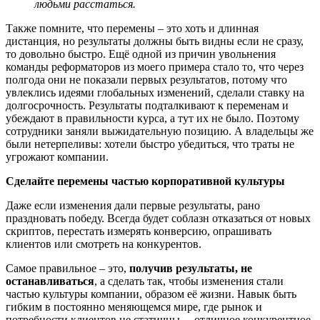
людьми расстаться.
Также помните, что перемены – это хоть и длинная
дистанция, но результаты должны быть видны если не сразу,
то довольно быстро. Ещё одной из причин увольнения
команды реформаторов из моего примера стало то, что через
полгода они не показали первых результатов, потому что
увлеклись идеями глобальных изменений, сделали ставку на
долгосрочность. Результаты подталкивают к переменам и
убеждают в правильности курса, а тут их не было. Поэтому
сотрудники заняли выжидательную позицию. А владельцы же
были нетерпеливы: хотели быстро убедиться, что траты не
угрожают компании.
Сделайте перемены частью корпоративной культуры
Даже если изменения дали первые результаты, рано
праздновать победу. Всегда будет соблазн отказаться от новых
скриптов, перестать измерять конверсию, опрашивать
клиентов или смотреть на конкурентов.
Самое правильное – это,
получив результаты, не
останавливаться
, а сделать так, чтобы изменения стали
частью культуры компании, образом её жизни. Навык быть
гибким в постоянно меняющемся мире, где рынок и
потребности клиентов не статичны, – отличное конкурентное