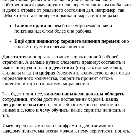
собственники формулируют цель перемен слишком глобально
и даже в отрыве от реального состояния дел, например, так:
«Мы хотим стать лидерами рынка и вырасти в три раза».
Главное правило
: чем более «приземлённая» и
понятная идея, тем более она рабочая.
Ещё один индикатор хорошего видения перемен
: оно
соответствует интересам клиентов.
Две эти точки опоры легко могут стать основой рабочей
стратегии. А дальше нужно следовать правилу: составить и
иметь под рукой план
в действиях
(открыть новые точки,
филиалы и т.д.)
и цифрах
(увеличить количество клиентов до
определённого количества, сократить процент оттока
клиентов и т.д.) по каждому направлению.
Так будет понятнее,
какими навыками должны обладать
сотрудники
, чтобы достичь поставленных целей,
каких
ресурсов не хватает
, на чём сейчас нужно сосредоточить
внимание,
кого и чему обучить
, какие скрипты написать и
т.п.
Имея перед глазами план с цифрами и действиями по
каждому пункту, мы всегда можем к нему вернуться и понять,