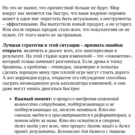
Но это не значит, что препятствий больше не будет. Мир
вокруг нас меняется так быстро, что ваше видение перемен
может в один миг перестать быть актуальным, а инструменты
– эффективными. Вы выпустили новый продукт, а он устарел.
Или после первых продаж стало ясно, что покупателям он не
нужен. От этого никто не застрахован.
Лучшая стратегия в этой ситуации – признать ошибки
открыто
, включить в диалог всех, кто заинтересован в
результате. На этой стадии идея изменений – это «локомотив»,
который только начинает разгоняться. Если дрова в топку
брошены, а проблема – очевидна, лицемерие и попытка
сделать хорошую мину при плохой игре могут стоить дорого.
А вот коррекция курса, открытое его обсуждение способны
сыграть неожиданную роль катализатора изменений, и они
даже могут начать двигаться быстрее.
Важный момент:
в процессе внедрения изменений
количество сотрудников, поддерживающих и не
поддерживающих их, может меняться. Кто-то
сначала мнётся и присматривается к реформаторам, а
потом идёт за ними. Кто-то остаётся в стороне,
даже когда уже ясно, что процесс далеко зашёл и даже
принёс результаты. Безопаснее для бизнеса с такими