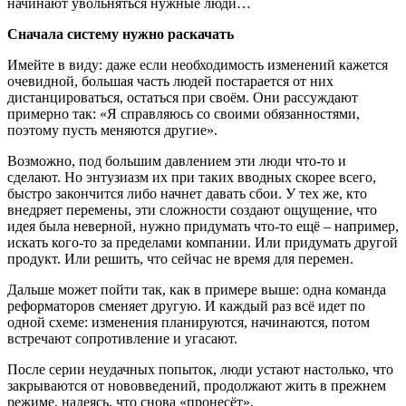
начинают увольняться нужные люди…
Сначала систему нужно раскачать
Имейте в виду: даже если необходимость изменений кажется
очевидной, большая часть людей постарается от них
дистанцироваться, остаться при своём. Они рассуждают
примерно так: «Я справляюсь со своими обязанностями,
поэтому пусть меняются другие».
Возможно, под большим давлением эти люди что-то и
сделают. Но энтузиазм их при таких вводных скорее всего,
быстро закончится либо начнет давать сбои. У тех же, кто
внедряет перемены, эти сложности создают ощущение, что
идея была неверной, нужно придумать что-то ещё – например,
искать кого-то за пределами компании. Или придумать другой
продукт. Или решить, что сейчас не время для перемен.
Дальше может пойти так, как в примере выше: одна команда
реформаторов сменяет другую. И каждый раз всё идет по
одной схеме: изменения планируются, начинаются, потом
встречают сопротивление и угасают.
После серии неудачных попыток, люди устают настолько, что
закрываются от нововведений, продолжают жить в прежнем
режиме, надеясь, что снова «пронесёт».