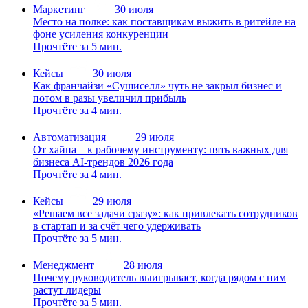
Маркетинг
30 июля
Место на полке: как поставщикам выжить в ритейле на
фоне усиления конкуренции
Прочтёте за 5 мин.
Кейсы
30 июля
Как франчайзи «Сушиселл» чуть не закрыл бизнес и
потом в разы увеличил прибыль
Прочтёте за 4 мин.
Автоматизация
29 июля
От хайпа – к рабочему инструменту: пять важных для
бизнеса AI-трендов 2026 года
Прочтёте за 4 мин.
Кейсы
29 июля
«Решаем все задачи сразу»: как привлекать сотрудников
в стартап и за счёт чего удерживать
Прочтёте за 5 мин.
Менеджмент
28 июля
Почему руководитель выигрывает, когда рядом с ним
растут лидеры
Прочтёте за 5 мин.