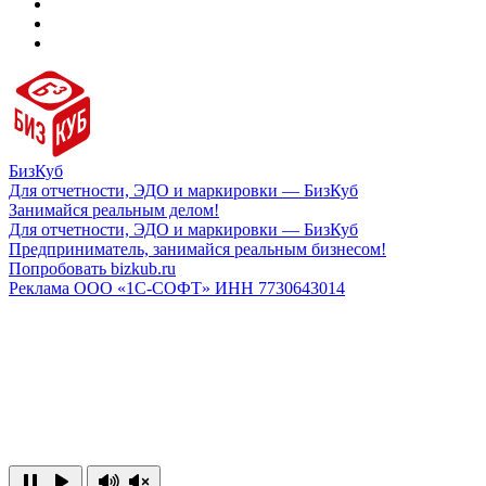
БизКуб
Для отчетности, ЭДО и маркировки — БизКуб
Занимайся реальным делом!
Для отчетности, ЭДО и маркировки — БизКуб
Предприниматель, занимайся реальным бизнесом!
Попробовать bizkub.ru
Реклама ООО «1С-СОФТ» ИНН 7730643014