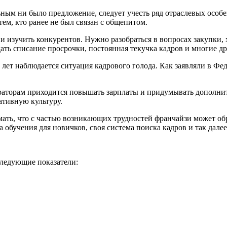
ным ни было предложение, следует учесть ряд отраслевых особ
м, кто ранее не был связан с общепитом.
и изучить конкурентов. Нужно разобраться в вопросах закупки, 
дать списание просрочки, постоянная текучка кадров и многие 
 лет наблюдается ситуация кадрового голода. Как заявляли в Фе
раторам приходится повышать зарплаты и придумывать дополнит
ративную культуру.
мать, что с частью возникающих трудностей франчайзи может об
обучения для новичков, своя система поиска кадров и так дале
следующие показатели: