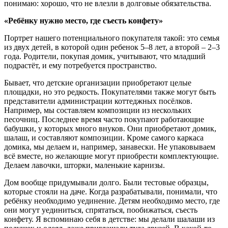
понимаю: хорошо, что не влезли в долговые обязательства.
«Ребёнку нужно место, где съесть конфету»
Портрет нашего потенциального покупателя такой: это семья
из двух детей, в которой один ребенок 5–8 лет, а второй – 2–3
года. Родители, покупая домик, учитывают, что младший
подрастёт, и ему потребуется пространство.
Бывает, что детские организации приобретают целые
площадки, но это редкость. Покупателями также могут быть
представители администрации коттеджных посёлков.
Например, мы составляем композиции из нескольких
песочниц. Последнее время часто покупают работающие
бабушки, у которых много внуков. Они приобретают домик,
шалаш, и составляют композиции. Кроме самого каркаса
домика, мы делаем и, например, занавески. Не упаковываем
всё вместе, но желающие могут приобрести комплектующие.
Делаем лавочки, шторки, маленькие карнизы.
Дом вообще придумывали долго. Были тестовые образцы,
которые стояли на даче. Когда разрабатывали, понимали, что
ребёнку необходимо уединение. Детям необходимо место, где
они могут уединиться, спрятаться, пообижаться, съесть
конфету. Я вспоминаю себя в детстве: мы делали шалаши из