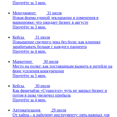
Прочтёте за 3 мин.
Менеджмент
31 июля
Новая форма единой декларации и изменения в
маркировке: что ожидает бизнес в августе
Прочтёте за 3 мин.
Кейсы
31 июля
Повышение среднего чека без боли: как клинике
зарабатывать больше с каждого пациента
Прочтёте за 4 мин.
Маркетинг
30 июля
Место на полке: как поставщикам выжить в ритейле на
фоне усиления конкуренции
Прочтёте за 5 мин.
Кейсы
30 июля
Как франчайзи «Сушиселл» чуть не закрыл бизнес и
потом в разы увеличил прибыль
Прочтёте за 4 мин.
Автоматизация
29 июля
От хайпа – к рабочему инструменту: пять важных для