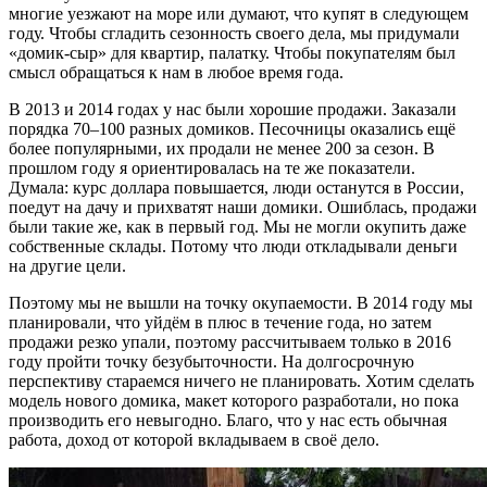
многие уезжают на море или думают, что купят в следующем
году. Чтобы сгладить сезонность своего дела, мы придумали
«домик-сыр» для квартир, палатку. Чтобы покупателям был
смысл обращаться к нам в любое время года.
В 2013 и 2014 годах у нас были хорошие продажи. Заказали
порядка 70–100 разных домиков. Песочницы оказались ещё
более популярными, их продали не менее 200 за сезон. В
прошлом году я ориентировалась на те же показатели.
Думала: курс доллара повышается, люди останутся в России,
поедут на дачу и прихватят наши домики. Ошиблась, продажи
были такие же, как в первый год. Мы не могли окупить даже
собственные склады. Потому что люди откладывали деньги
на другие цели.
Поэтому мы не вышли на точку окупаемости. В 2014 году мы
планировали, что уйдём в плюс в течение года, но затем
продажи резко упали, поэтому рассчитываем только в 2016
году пройти точку безубыточности. На долгосрочную
перспективу стараемся ничего не планировать. Хотим сделать
модель нового домика, макет которого разработали, но пока
производить его невыгодно. Благо, что у нас есть обычная
работа, доход от которой вкладываем в своё дело.