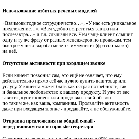
Использование избитых речевых модулей
«Взаимовыгодное сотрудничество…», «У нас есть уникальное
предложение…», «Вам удобно встретиться завтра или
послезавтра…» и т.д. слышали все. Чем чаще клиент слышит
одну и ту же фразу от разных менеджеров по продажам, тем
быстрее у него вырабатывается иммунитет (фраза-отмазка)
на неё.
Отсутствие активности при входящем звонке
Если клиент позвонил сам, это ещё не означает, что ему
действительно прямо сейчас нужно купить ваш товар или
услугу. У клиента может быть как острая потребность, так
и банальное любопытство к вашему продукту. И уже от вас
зависит, купит клиент или продолжит свой обзвон
по таким же, как ваша, компаниям. Проявляйте активность
даже при входящем звонке - продавайте, а не обслуживайте.
Отправка предложения на общий e-mail -
перед звонком или по просьбе секретаря
Статистика говорит, что подобные письма в 90% случаях