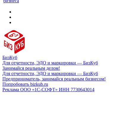
бизнеса
БизКуб
Для отчетности, ЭДО и маркировки — БизКуб
Занимайся реальным делом!
Для отчетности, ЭДО и маркировки — БизКуб
Предприниматель, занимайся реальным бизнесом!
Попробовать bizkub.ru
Реклама ООО «1С-СОФТ» ИНН 7730643014