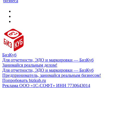
бизнеса
БизКуб
Для отчетности, ЭДО и маркировки — БизКуб
Занимайся реальным делом!
Для отчетности, ЭДО и маркировки — БизКуб
Предприниматель, занимайся реальным бизнесом!
Попробовать bizkub.ru
Реклама ООО «1С-СОФТ» ИНН 7730643014