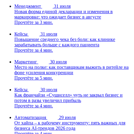
Менеджмент
31 июля
Новая форма единой декларации и изменения в
маркировке: что ожидает бизнес в августе
Прочтёте за 3 мин.
Кейсы
31 июля
Повышение среднего чека без боли: как клинике
зарабатывать больше с каждого пациента
Прочтёте за 4 мин.
Маркетинг
30 июля
Место на полке: как поставщикам выжить в ритейле на
фоне усиления конкуренции
Прочтёте за 5 мин.
Кейсы
30 июля
Как франчайзи «Сушиселл» чуть не закрыл бизнес и
потом в разы увеличил прибыль
Прочтёте за 4 мин.
Автоматизация
29 июля
От хайпа – к рабочему инструменту: пять важных для
бизнеса AI-трендов 2026 года
Прочтёте за 4 мин.