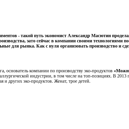
ериментов - такой путь экономист Александр Масютин продел
производства, зато сейчас в компании своими технологиями п
ные для рынка. Как с нуля организовать производство и сдел
рга, основатель компании по производству эко-продуктов
«Можн
аллургической индустрии, в том числе на топ-позициях. В 2013 
я и других эко-продуктов. Женат, трое детей.