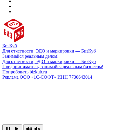
БизКуб
Для отчетности, ЭДО и маркировки — БизКуб
Занимайся реальным делом!
Для отчетности, ЭДО и маркировки — БизКуб
Предприниматель, занимайся реальным бизнесом!
Попробовать bizkub.ru
Реклама ООО «1С-СОФТ» ИНН 7730643014