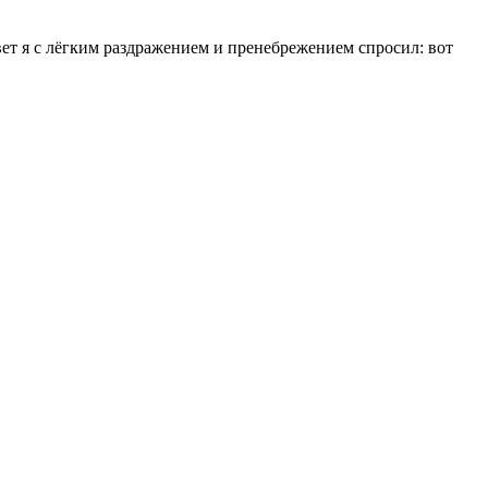
вет я с лёгким раздражением и пренебрежением спросил: вот