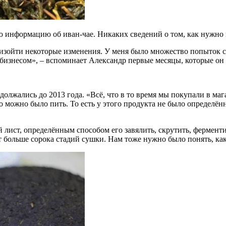
 информацию об иван-чае. Никаких сведений о том, как нужно п
оизойти некоторые изменения. У меня было множество попыток сд
е бизнесом», – вспоминает Александр первые месяцы, которые он
лжались до 2013 года. «Всё, что в то время мы покупали в мага
то можно было пить. То есть у этого продукта не было определён
й лист, определённым способом его завялить, скрутить, фермент
 больше сорока стадий сушки. Нам тоже нужно было понять, как