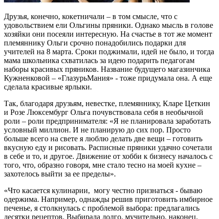
Друзья, конечно, кокетничали – в том смысле, что с
удовольствием ели Ольгины пряники. Однако мысль в голове
хозяйки они посеяли интересную. На счастье в тот же момент
племяннику Ольги срочно понадобились подарки для
учителей на 8 марта. Сроки поджимали, идей не было, и тогда
мама школьника схватилась за идею подарить педагогам
наборы красивых пряников. Название будущего магазинчика
Кужненковой – «ГлазурьМания» - тоже придумала она. А еще
сделала красивые ярлыки.
Так, благодаря друзьям, невестке, племяннику, Кларе Цеткин
и Розе Люксембург Ольга почувствовала себя в необычной
роли – роли предпринимателя: «Я не планировала заработать
условный миллион. И не планирую до сих пор. Просто
больше всего на свете я люблю делать две вещи – готовить
вкусную еду и рисовать. Расписные пряники удачно сочетали
в себе и то, и другое. Движение от хобби к бизнесу началось с
того, что, образно говоря, мне стало тесно на моей кухне –
захотелось выйти за ее пределы».
«Что касается кулинарии, могу честно признаться - бываю
одержима. Например, однажды решив приготовить имбирное
печенье, я столкнулась с проблемой выбора: предлагались
десятки рецептов. Выбирала долго, мучительно, наконец,