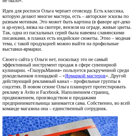
не было».
Идеи для росписи Ольга черпает отовсюду. Есть классика,
которую делают многие мастера, есть – авторские эскизы по
разным мотивам. Это может быть картина (в фаворе арт-деко
и ар-нуво), вязка на свитере, вензеля на ограде, живые цветы.
Так, одна из пасхальных серий была навеяна славянскими
писанками, в планах есть индийские сюжеты. Этно – модная
тема, с такой продукцией можно выйти на профильные
выставки-ярмарки.
Своего сайта у Ольги нет, поскольку это не самый
эффективный инструмент продаж в сфере сувенирной
кулинарии. «ГлазурьМания» пользуется раскрученной среди
рукодельников площадкой – «
Ярмаркой мастеров
»
. Другой
действующий рекламный канал – профильные группы в
соцсетях. В новом сезоне Ольга планирует протестировать
рекламу в Avito и Facebook.
Наполнением страниц,
продвижением, производством и продажами
предпринимательница занимается сама. Собственно, во всей
команде магазина она – единственный сотрудник.