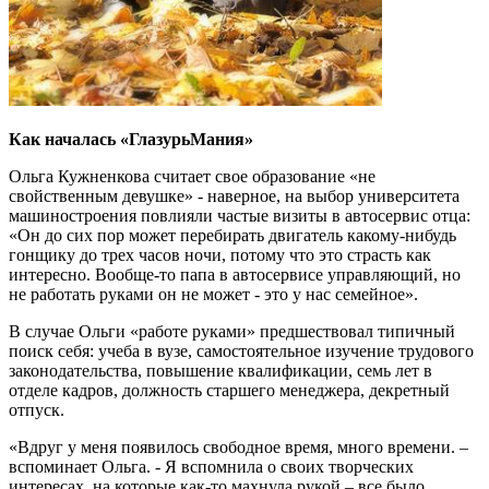
Как началась «ГлазурьМания»
Ольга Кужненкова считает свое образование «не
свойственным девушке» - наверное, на выбор университета
машиностроения повлияли частые визиты в автосервис отца:
«
Он до сих пор может перебирать двигатель какому-нибудь
гонщику до трех часов ночи, потому что это страсть как
интересно.
Вообще-то
папа в автосервисе управляющий, но
не работать руками он не может - это у нас семейное».
В случае Ольги «работе руками» предшествовал типичный
поиск себя: учеба в вузе, самостоятельное
изучение трудового
законодательства, повышение квалификации, семь лет в
отделе кадров, должность старшего менеджера, декретный
отпуск.
«Вдруг у меня появилось свободное время, много времени. –
вспоминает Ольга. - Я вспомнила о своих творческих
интересах, на которые как-то махнула рукой – все было