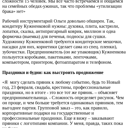
сложности 15 человек. Мы все часто встречаемся и общаемся
на семейных обедах-ужинах, так что проблемы «утилизации
брака» нет»
Рабочий инструментарий Ольги довольно обширен. Так,
кондитеру Кужненковой нужны: духовка, плита, кастрюли,
лопатки, скалка, антипригарный коврик, миллион и одна
формочка (выемка) для печенья, подносы для сушки.
Художнику Кужненковой требуются кондитерские мешочки,
насадки для них, корнетики (делает сама из спец. пленки),
зубочистки. Предприниматель (он же упаковщик) Кужненкова
пользуется коробками, пакетиками, ленточками,
компьютером, принтером, фотоаппаратом и телефоном.
Праздники и будни: как выстроить продвижение
«Я могу сделать пряник к любому событию, будь то Новый
год, 23 февраля, свадьба, крестины, профессиональные
праздники, но в итоге - это все тот же пряник. – объясняет
предпринимательница. - Сложность определяет рисунок. Чем
он проще, и чем больше требуется одинаковых пряников, тем
выгоднее партия. Групповой заказ – это, как правило,
корпоративные подарки на государственные и
профессиональные праздники. Еще я вижу – заказывают
пряники с логотипами компании. У меня, правда, таких пока