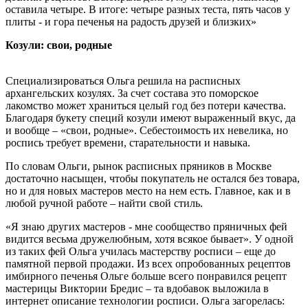
оставила четыре. В итоге: четыре разных теста, пять часов у
плиты - и гора печенья на радость друзей и близких»
Козули: свои, родные
Специализироваться Ольга решила на расписных
архангельских козулях. За счет состава это поморское
лакомство может храниться целый год без потери качества.
Б
лагодаря букету специй козули имеют выраженный вкус, да
и вообще – «свои, родные».
Себестоимость их невелика, но
роспись требует времени, старательности и навыка.
По словам Ольги, рынок расписных пряников в Москве
достаточно насыщен, чтобы покупатель не остался без товара,
но и для новых мастеров место на нем есть. Главное, как и в
любой ручной работе – найти свой стиль.
«Я знаю других мастеров - мне сообщество пряничных фей
видится весьма дружелюбным, хотя всякое бывает».
У одной
из таких фей Ольга училась мастерству росписи – еще до
памятной первой продажи. Из всех опробованных рецептов
имбирного печенья Ольге больше всего понравился рецепт
мастерицы Виктории Бредис – та вдобавок выложила в
интернет описание технологии росписи. Ольга загорелась: