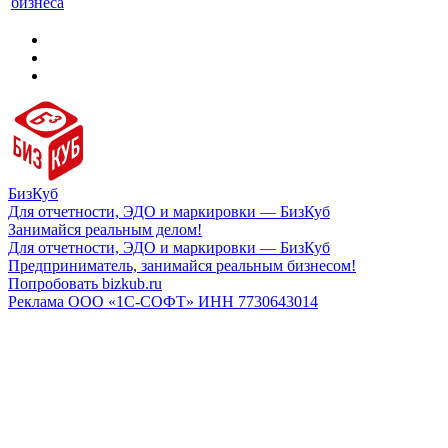
бизнеса
БизКуб
Для отчетности, ЭДО и маркировки — БизКуб
Занимайся реальным делом!
Для отчетности, ЭДО и маркировки — БизКуб
Предприниматель, занимайся реальным бизнесом!
Попробовать bizkub.ru
Реклама ООО «1С-СОФТ» ИНН 7730643014