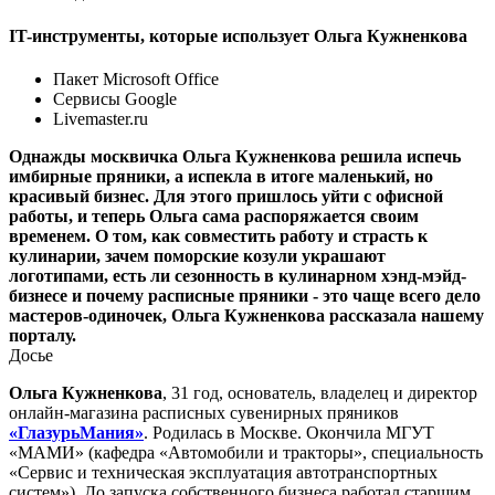
IT-инструменты, которые использует Ольга Кужненкова
Пакет Microsoft Office
Сервисы Google
Livemaster.ru
Однажды москвичка Ольга Кужненкова решила испечь
имбирные пряники, а испекла в итоге маленький, но
красивый бизнес. Для этого пришлось уйти с офисной
работы, и теперь Ольга сама распоряжается своим
временем. О том, как совместить работу и страсть к
кулинарии, зачем поморские козули украшают
логотипами, есть ли сезонность в кулинарном хэнд-мэйд-
бизнесе и почему расписные пряники - это чаще всего дело
мастеров-одиночек, Ольга Кужненкова рассказала нашему
порталу.
Досье
Ольга Кужненкова
, 31 год, основатель, владелец и директор
онлайн-магазина расписных сувенирных пряников
«ГлазурьМания»
. Родилась в Москве. Окончила МГУТ
«МАМИ» (кафедра «Автомобили и тракторы», специальность
«Сервис и техническая эксплуатация автотранспортных
систем»). До запуска собственного бизнеса работал старшим